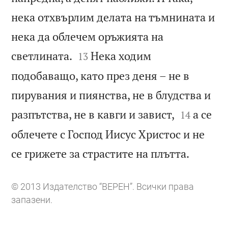
нека отхвърлим делата на тъмнината и
нека да облечем оръжията на


светлината.
Нека ходим
13
подобаващо, като през деня – не в
пирувания и пиянства, не в блудства и


разпътства, не в кавги и завист,
а се
14
облечете с Господ Иисус Христос и не

се грижете за страстите на плътта.
© 2013 Издателство “ВЕРЕН”. Всички права
запазени.