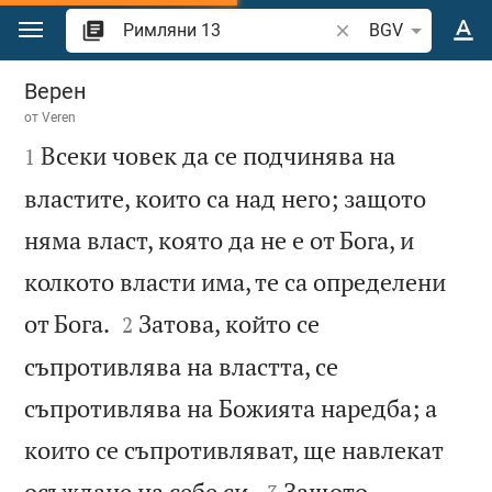
Преминете към съдържанието
Търсете стих или 
BGV
Римляни 13
Верен
от
Veren

Всеки човек да се подчинява на
1
властите, които са над него; защото
няма власт, която да не е от Бога, и
колкото власти има, те са определени


от Бога.
Затова, който се
2
съпротивлява на властта, се
съпротивлява на Божията наредба; а
които се съпротивляват, ще навлекат


осъждане на себе си.
Защото