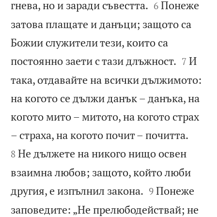


гнева, но и заради съвестта.
Понеже
6
затова плащате и данъци; защото са
Божии служители тези, които са


постоянно заети с тази длъжност.
И
7
така, отдавайте на всички дължимото:
на когото се дължи данък – данъка, на
когото мито – митото, на когото страх


– страха, на когото почит – почитта.
Не дължете на никого нищо освен
8
взаимна любов; защото, който люби


другия, е изпълнил закона.
Понеже
9
заповедите: „Не прелюбодействай; не