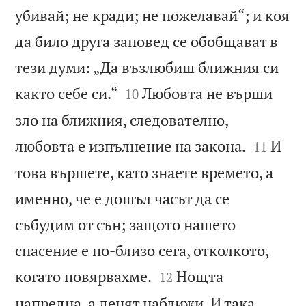
убивай; не кради; не пожелавай“; и коя
да било друга заповед се обобщават в
тези думи: „Да възлюбиш ближния си


както себе си.“
Любовта не върши
10
зло на ближния, следователно,


любовта е изпълнение на закона.
И
11
това вършете, като знаете времето, а
именно, че е дошъл часът да се
събудим от сън; защото нашето
спасение е по-близо сега, отколкото,


когато повярвахме.
Нощта
12
напредна, а денят наближи. И така,