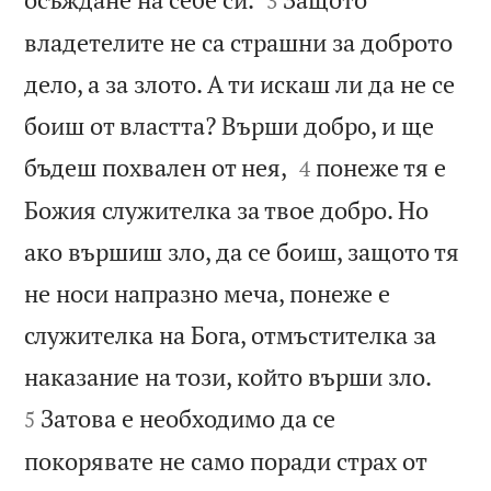
3
владетелите не са страшни за доброто
дело, а за злото. А ти искаш ли да не се
боиш от властта? Върши добро, и ще


бъдеш похвален от нея,
понеже тя е
4
Божия служителка за твое добро. Но
ако вършиш зло, да се боиш, защото тя
не носи напразно меча, понеже е
служителка на Бога, отмъстителка за


наказание на този, който върши зло.
Затова е необходимо да се
5
покорявате не само поради страх от