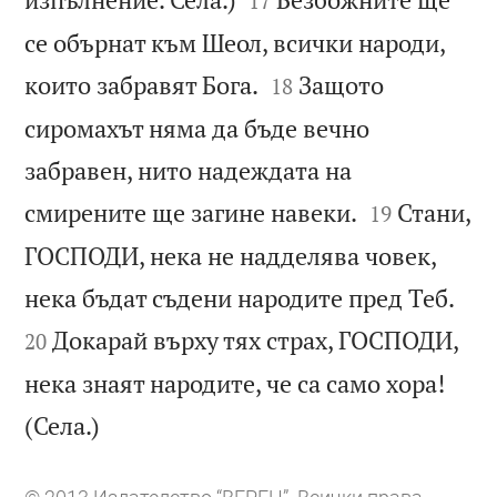
17
се обърнат към Шеол, всички народи,


които забравят Бога.
Защото
18
сиромахът няма да бъде вечно
забравен, нито надеждата на


смирените ще загине навеки.
Стани,
19
ГОСПОДИ, нека не надделява човек,


нека бъдат съдени народите пред Теб.
Докарай върху тях страх, ГОСПОДИ,
20
нека знаят народите, че са само хора!

(Села.)