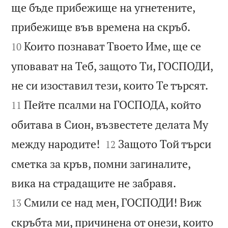
ще бъде прибежище на угнетените,


прибежище във времена на скръб.
Които познават Твоето Име, ще се
10
уповават на Теб, защото Ти, ГОСПОДИ,


не си изоставил тези, които Те търсят.
Пейте псалми на ГОСПОДА, който
11
обитава в Сион, възвестете делата Му


между народите!
Защото Той търси
12
сметка за кръв, помни загиналите,


вика на страдащите не забравя.
Смили се над мен, ГОСПОДИ! Виж
13
скръбта ми, причинена от онези, които