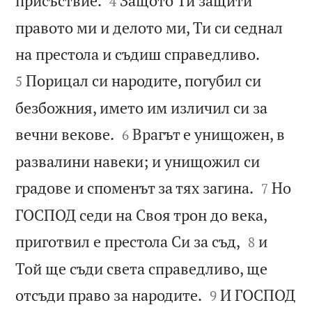
присъствие.
Защото Ти защити
4
правото ми и делото ми, Ти си седнал


на престола и съдиш справедливо.
Порицал си народите, погубил си
5
безбожния, името им изличил си за


вечни векове.
Врагът е унищожен, в
6
развалини навеки; и унищожил си


градове и споменът за тях загина.
Но
7
ГОСПОД седи на Своя трон до века,


приготвил е престола Си за съд,
и
8
Той ще съди света справедливо, ще


отсъди право за народите.
И ГОСПОД
9