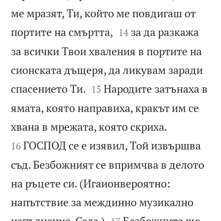
ме мразят, Ти, който ме повдигаш от


портите на смъртта,
за да разкажа
14
за всички Твои хваления в портите на
сионската дъщеря, да ликувам заради


спасението Ти.
Народите затънаха в
15
ямата, която направиха, кракът им се


хвана в мрежата, която скриха.
ГОСПОД се е изявил, Той извършва
16
съд. Безбожният се впримчва в делото
на ръцете си. (Игаионвероятно:
напътствие за междинно музикално


изпълнение. Села.)
Безбожните ще