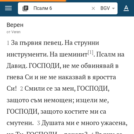
Преминете към съдържанието
Търсете стих или 
BGV
Псалм 6
Верен
от
Veren

За първия певец. На струнни
1
[1]
инструменти. На шеминит
. Псалм на
Давид. ГОСПОДИ, не ме обвинявай в
гнева Си и не ме наказвай в яростта


Си!
Смили се за мен, ГОСПОДИ,
2
защото съм немощен; изцели ме,
ГОСПОДИ, защото костите ми са


смутени.
Душата ми е много ужасена,
3

