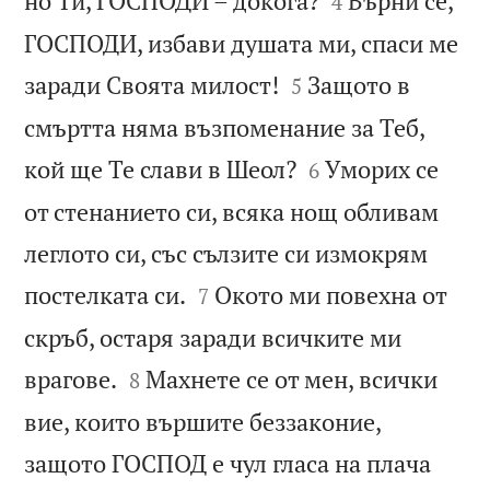
но Ти, ГОСПОДИ – докога?
Върни се,
4
ГОСПОДИ, избави душата ми, спаси ме


заради Своята милост!
Защото в
5
смъртта няма възпоменание за Теб,


кой ще Те слави в Шеол?
Уморих се
6
от стенанието си, всяка нощ обливам
леглото си, със сълзите си измокрям


постелката си.
Окото ми повехна от
7
скръб, остаря заради всичките ми


врагове.
Махнете се от мен, всички
8
вие, които вършите беззаконие,
защото ГОСПОД е чул гласа на плача