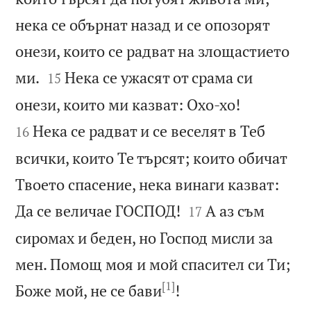
нека се обърнат назад и се опозорят
онези, които се радват на злощастието


ми.
Нека се ужасят от срама си
15


онези, които ми казват: Охо-хо!
Нека се радват и се веселят в Теб
16
всички, които Те търсят; които обичат
Твоето спасение, нека винаги казват:


Да се величае ГОСПОД!
А аз съм
17
сиромах и беден, но Господ мисли за
мен. Помощ моя и мой спасител си Ти;
[1]

Боже мой, не се бави
!