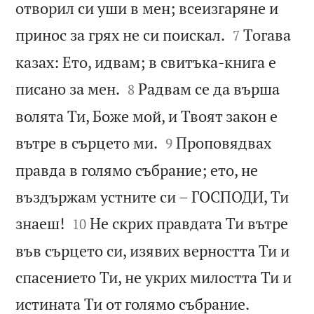
отворил си уши в мен; всеизгаряне и


принос за грях не си поискал.
Тогава
7
казах: Ето, идвам; в свитъка-книга е


писано за мен.
Радвам се да върша
8
волята Ти, Боже мой, и Твоят закон е


вътре в сърцето ми.
Проповядвах
9
правда в голямо събрание; ето, не
въздържам устните си – ГОСПОДИ, Ти


знаеш!
Не скрих правдата Ти вътре
10
във сърцето си, изявих верността Ти и
спасението Ти, не укрих милостта Ти и


истината Ти от голямо събрание.