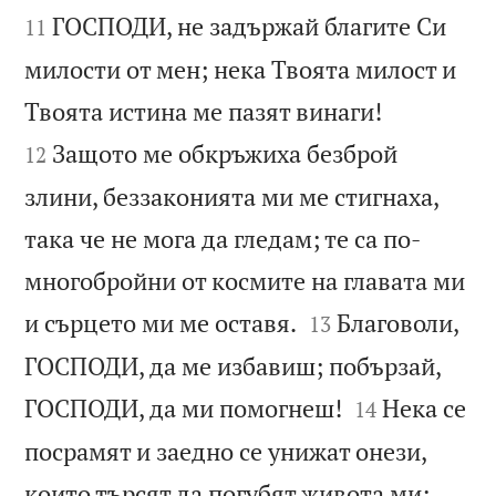
ГОСПОДИ, не задържай благите Си
11
милости от мен; нека Твоята милост и


Твоята истина ме пазят винаги!
Защото ме обкръжиха безброй
12
злини, беззаконията ми ме стигнаха,
така че не мога да гледам; те са по-
многобройни от космите на главата ми


и сърцето ми ме оставя.
Благоволи,
13
ГОСПОДИ, да ме избавиш; побързай,


ГОСПОДИ, да ми помогнеш!
Нека се
14
посрамят и заедно се унижат онези,
които търсят да погубят живота ми;