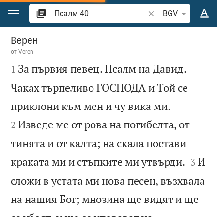
Преминете към съдържанието
Търсете стих или 
BGV
Псалм 40
Верен
от
Veren

За първия певец. Псалм на Давид.
1
Чаках търпеливо ГОСПОДА и Той се


приклони към мен и чу вика ми.
Изведе ме от рова на погибелта, от
2
тинята и от калта; на скала постави


краката ми и стъпките ми утвърди.
И
3
сложи в устата ми нова песен, възхвала
на нашия Бог; мнозина ще видят и ще