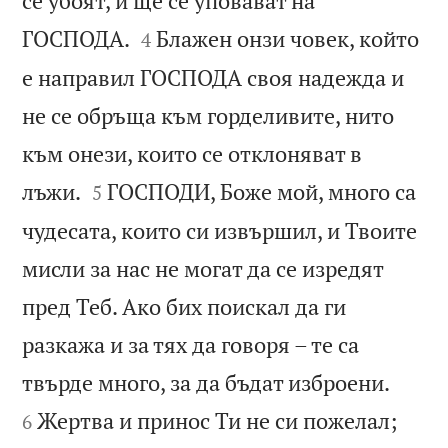
се убоят, и ще се уповават на


ГОСПОДА.
Блажен онзи човек, който
4
е направил ГОСПОДА своя надежда и
не се обръща към горделивите, нито
към онези, които се отклоняват в


лъжи.
ГОСПОДИ, Боже мой, много са
5
чудесата, които си извършил, и Твоите
мисли за нас не могат да се изредят
пред Теб. Ако бих поискал да ги
разкажа и за тях да говоря – те са


твърде много, за да бъдат изброени.
Жертва и принос Ти не си пожелал;
6