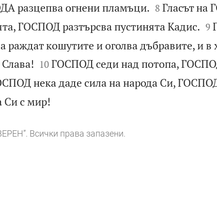


ОДА разцепва огнени пламъци.
Гласът на
8


ята, ГОСПОД разтърсва пустинята Кадис.
9
 раждат кошутите и оголва дъбравите, и в


 Слава!
ГОСПОД седи над потопа, ГОСПО
10
СПОД нека даде сила на народа Си, ГОСПО

 Си с мир!
ВЕРЕН”. Всички права запазени.