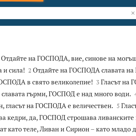
Тъ
 Отдайте на ГОСПОДА, вие, синове на могъщ


 и сила!
Отдайте на ГОСПОДА славата на 
2


ГОСПОДА в свято великолепие!
Гласът на 
3
а славата гърми, ГОСПОД е над много води.


 гласът на ГОСПОДА е величествен.
Глас
5
 кедри, да, ГОСПОД строшава ливанските 
ат като теле, Ливан и Сирион – като младо 