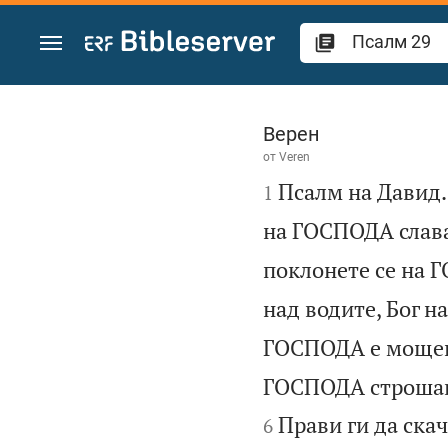
Преминете към съдържанието
Псалм 29
Верен
от
Veren

Псалм на Давид.
1
на ГОСПОДА слава
поклонете се на 
над водите, Бог н
ГОСПОДА е мощен,
ГОСПОДА строшава
Прави ги да скач
6