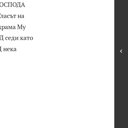
 ГОСПОДА
Гласът на
 храма Му
Д седи като
Д нека