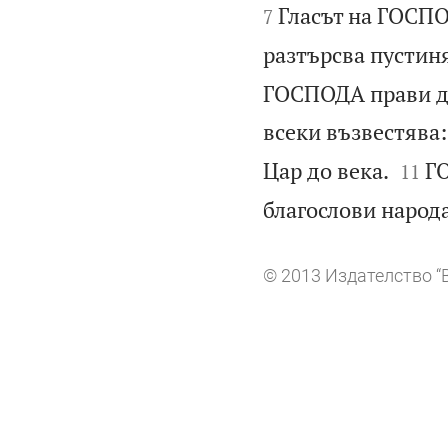
Гласът на ГОСП
7
разтърсва пустин
ГОСПОДА прави да
всеки възвестява:


Цар до века.
ГО
11
благослови народа
© 2013 Издателство “