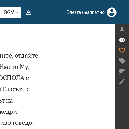
рсете стих или дума в Библията
BGV
Влезте безплатно
ите, отдайте
Името Му,
ГОСПОДА е


Гласът на
4
ът на


кедри.


диво говедо.