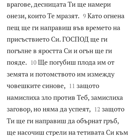
врагове, десницата Ти ще намери


онези, които Те мразят.
Като огнена
9
пещ ще ги направиш във времето на
присъствието Си. ГОСПОД ще ги
погълне в яростта Си и огън ще ги


пояде.
Ще погубиш плода им от
10
земята и потомството им измежду


човешките синове,
защото
11
намислиха зло против Теб, замислиха


заговор, но няма да успеят,
защото
12
Ти ще ги направиш да обърнат гръб,
ще насочиш стрели на тетивата Си към