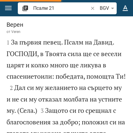
Преминете към съдържанието
Търсете стих или 
BGV
Псалм 21
Верен
от
Veren

За първия певец. Псалм на Давид.
1
ГОСПОДИ, в Твоята сила ще се весели
царят и колко много ще ликува в

спасениетоили: победата, помощта Ти!

Дал си му желанието на сърцето му
2
и не си му отказал молбата на устните


му. (Села.)
Защото си го срещнал с
3
благословения за добро; положил си на

