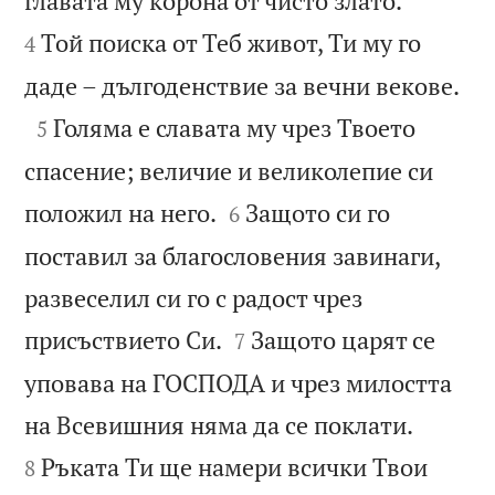
главата му корона от чисто злато.
Той поиска от Теб живот, Ти му го
4

даде – дългоденствие за вечни векове.

Голяма е славата му чрез Твоето
5
спасение; величие и великолепие си


положил на него.
Защото си го
6
поставил за благословения завинаги,
развеселил си го с радост чрез


присъствието Си.
Защото царят се
7
уповава на ГОСПОДА и чрез милостта


на Всевишния няма да се поклати.
Ръката Ти ще намери всички Твои
8