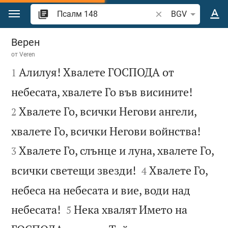
Преминете към съдържанието
Търсете стих или 
BGV
Псалм 148
Верен
от
Veren

Алилуя! Хвалете ГОСПОДА от
1


небесата, хвалете Го във висините!
Хвалете Го, всички Негови ангели,
2


хвалете Го, всички Негови войнства!
Хвалете Го, слънце и луна, хвалете Го,
3


всички светещи звезди!
Хвалете Го,
4
небеса на небесата и вие, води над


небесата!
Нека хвалят Името на
5