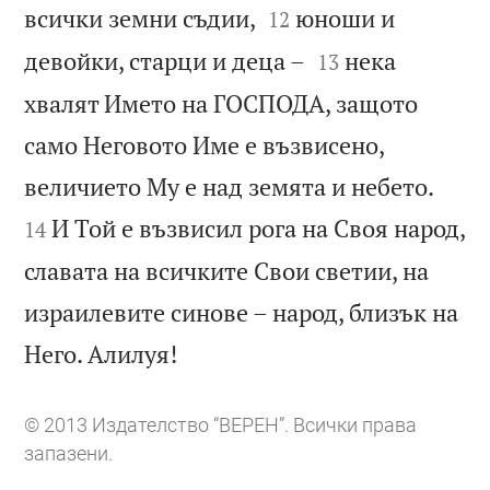


всички земни съдии,
юноши и
12


девойки, старци и деца –
нека
13
хвалят Името на ГОСПОДА, защото
само Неговото Име е възвисено,


величието Му е над земята и небето.
И Той е възвисил рога на Своя народ,
14
славата на всичките Свои светии, на
израилевите синове – народ, близък на

Него. Алилуя!
© 2013 Издателство “ВЕРЕН”. Всички права
запазени.