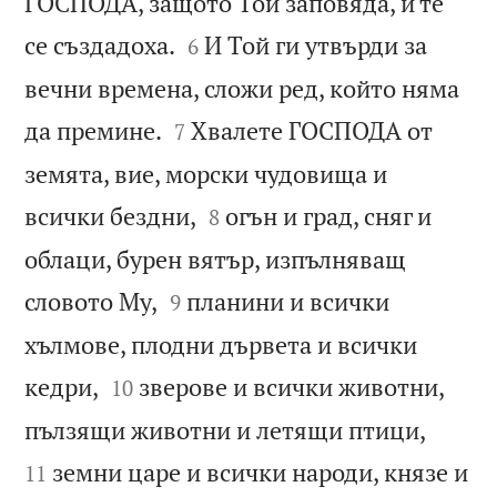
ГОСПОДА, защото Той заповяда, и те


се създадоха.
И Той ги утвърди за
6
вечни времена, сложи ред, който няма


да премине.
Хвалете ГОСПОДА от
7
земята, вие, морски чудовища и


всички бездни,
огън и град, сняг и
8
облаци, бурен вятър, изпълняващ


словото Му,
планини и всички
9
хълмове, плодни дървета и всички


кедри,
зверове и всички животни,
10


пълзящи животни и летящи птици,
земни царе и всички народи, князе и
11