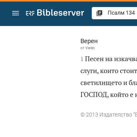
Преминете към съдържанието
Псалм 134
Верен
от
Veren

Песен на изкач
1
слуги, които сто
светилището и б
ГОСПОД, който е 
© 2013 Издателство “