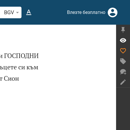
рсете стих или дума в Библията
BGV
Влезте безплатно
чки ГОСПОДНИ
ъцете си към
от Сион