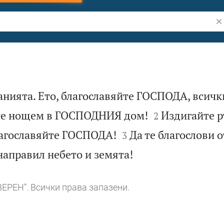
Тъ
ванията. Ето, благославяйте ГОСПОДА, вси


ите нощем в ГОСПОДНИЯ дом!
Издигайте р
2


лагославяйте ГОСПОДА!
Да те благослови 
3

направил небето и земята!
ВЕРЕН”. Всички права запазени.