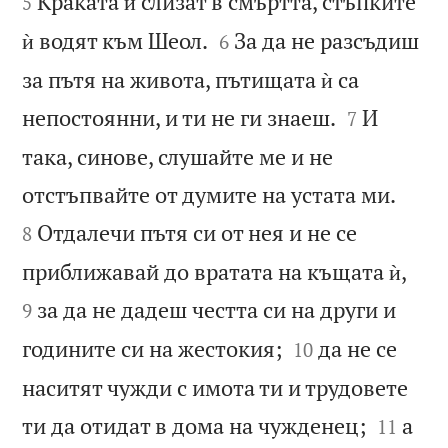
Краката ѝ слизат в смъртта, стъпките
5


ѝ водят към Шеол.
За да не разсъдиш
6
за пътя на живота, пътищата ѝ са


непостоянни, и ти не ги знаеш.
И
7
така, синове, слушайте ме и не


отстъпвайте от думите на устата ми.
Отдалечи пътя си от нея и не се
8


приближавай до вратата на къщата ѝ,
за да не дадеш честта си на други и
9


годините си на жестокия;
да не се
10
наситят чужди с имота ти и трудовете


ти да отидат в дома на чужденец;
а
11