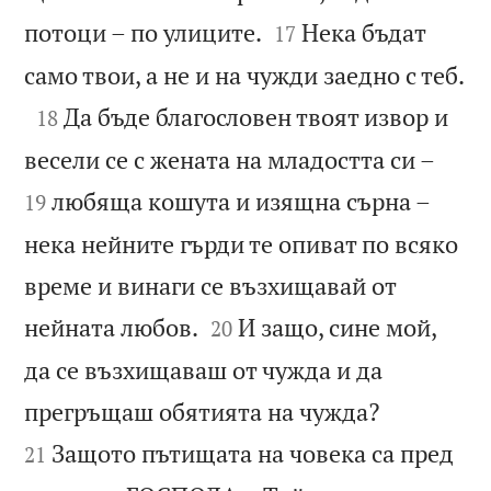


потоци – по улиците.
Нека бъдат
17

само твои, а не и на чужди заедно с теб.

Да бъде благословен твоят извор и
18


весели се с жената на младостта си –
любяща кошута и изящна сърна –
19
нека нейните гърди те опиват по всяко
време и винаги се възхищавай от


нейната любов.
И защо, сине мой,
20
да се възхищаваш от чужда и да


прегръщаш обятията на чужда?
Защото пътищата на човека са пред
21