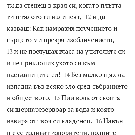
ти да стенеш в края си, когато плътта


ти и тялото ти излинеят,
и да
12
казваш: Как намразих поучението и


сърцето ми презря изобличението,
и не послушах гласа на учителите си
13
и не приклоних ухото си към


наставниците си!
Без малко щях да
14
изпадна във всяко зло сред събранието


и обществото.
Пий вода от своята
15
си щернарезервоар за вода и която


извира от твоя си кладенец.
Навън
16
ще се изливат изворите ти, водните