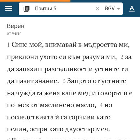
Преминете към съдържанието
Търсете стих или 
BGV
Притчи 5
Верен
от
Veren

Сине мой, внимавай в мъдростта ми,
1


приклони ухото си към разума ми,
за
2
да запазиш разсъдливост и устните ти


да пазят знание.
Защото от устните
3
на чуждата жена капе мед и говорът ѝ е


по-мек от маслинено масло,
но
4
последствията ѝ са горчиви като


пелин, остри като двуостър меч.