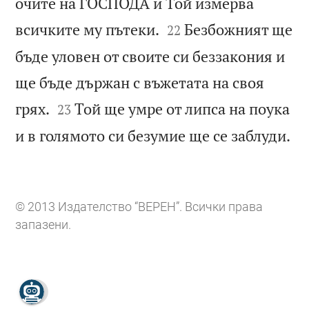
очите на ГОСПОДА и Той измерва


всичките му пътеки.
Безбожният ще
22
бъде уловен от своите си беззакония и
ще бъде държан с въжетата на своя


грях.
Той ще умре от липса на поука
23

и в голямото си безумие ще се заблуди.
© 2013 Издателство “ВЕРЕН”. Всички права
запазени.