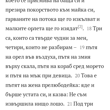
което се присмива на баща си и
презира покорството към майка си,
гарваните на потока ще го изкълват и
[2]


малките орлета ще го изядат
.
Три
18
са, които са твърде чудни за мен,


четири, които не разбирам –
пътя
19
на орел във въздуха, пътя на змия
върху скала, пътя на кораб сред морето


и пътя на мъж при девица.
Това е
20
пътят на жена прелюбодейка: яде и
бърше устата си, и казва: Не съм


извършила нищо лошо.
Под три
21