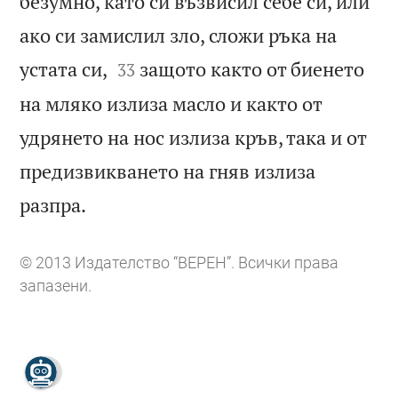
безумно, като си възвисил себе си, или
ако си замислил зло, сложи ръка на


устата си,
защото както от биенето
33
на мляко излиза масло и както от
удрянето на нос излиза кръв, така и от
предизвикването на гняв излиза

разпра.
© 2013 Издателство “ВЕРЕН”. Всички права
запазени.