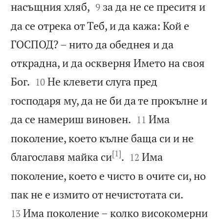


насъщния хляб,
за да не се преситя и
9
да се отрека от Теб, и да кажа: Кой е
ГОСПОД? – нито да обеднея и да
открадна, и да оскверня Името на своя


Бог.
Не клевети слуга пред
10
господаря му, да не би да те прокълне и


да се намериш виновен.
Има
11
поколение, което кълне баща си и не
[1]


благославя майка си
.
Има
12
поколение, което е чисто в очите си, но


пак не е измито от нечистотата си.
Има поколение – колко високомерни
13