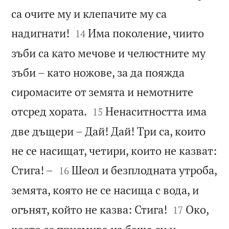
са очите му и клепачите му са


надигнати!
Има поколение, чиито
14
зъби са като мечове и челюстните му
зъби – като ножове, за да пояжда
сиромасите от земята и немотните


отсред хората.
Ненаситността има
15
две дъщери – Дай! Дай! Три са, които
не се насищат, четири, които не казват:


Стига! –
Шеол и безплодната утроба,
16
земята, която не се насища с вода, и


огънят, който не казва: Стига!
Око,
17