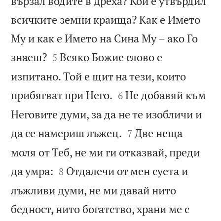
вързал водите в дреха? Кой е утвърдил
всичките земни краища? Как е Името
Му и как е Името на Сина Му – ако Го


знаеш?
Всяко Божие слово е
5
изпитано. Той е щит на тези, които


прибягват при Него.
Не добавяй към
6
Неговите думи, за да не те изобличи и


да се намериш лъжец.
Две неща
7
моля от Теб, не ми ги отказвай, преди


да умра:
Отдалечи от мен суета и
8
лъжливи думи, не ми давай нито
бедност, нито богатство, храни ме с