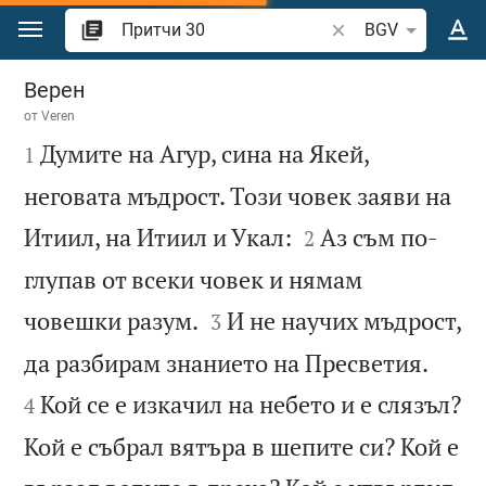
Преминете към съдържанието
Търсете стих или 
BGV
Притчи 30
Верен
от
Veren

Думите на Агур, сина на Якей,
1
неговата мъдрост. Този човек заяви на


Итиил, на Итиил и Укал:
Аз съм по-
2
глупав от всеки човек и нямам


човешки разум.
И не научих мъдрост,
3


да разбирам знанието на Пресветия.
Кой се е изкачил на небето и е слязъл?
4
Кой е събрал вятъра в шепите си? Кой е