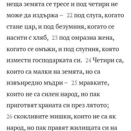
неща земята се тресе и под четири не


може да издържа –
под слуга, когато
22
стане цар, и под безумния, когато се


насити с хляб,
под омразна жена,
23
когато се омъжи, и под слугиня, която


измести господарката си.
Четири са,
24
които са малки на земята, но са


извънредно мъдри –
мравките,
25
които не са силен народ, но пак


приготвят храната си през лятото;
скокливите мишки, които не са як
26
народ, но пак правят жилищата си на