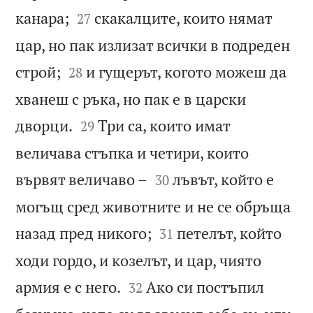


канара;
скакалците, които нямат
27
цар, но пак излизат всички в подреден


строй;
и гущерът, когото можеш да
28
хванеш с ръка, но пак е в царски


дворци.
Три са, които имат
29
величава стъпка и четири, които


вървят величаво –
лъвът, който е
30
могъщ сред животните и не се обръща


назад пред никого;
петелът, който
31
ходи гордо, и козелът, и цар, чиято


армия е с него.
Ако си постъпил
32