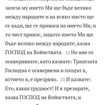
залеза му името Ми ще бъде велико
между народите и на всяко място ще
се кади, ще се принася на името Ми, и
то чист принос, защото името Ми ще
бъде велико между народите, казва


ГОСПОД на Войнствата.
Но вие го
12
осквернявате, като казвате: Трапезата
Господна е осквернена и плодът ѝ,


ястието ѝ, е презряно.
И казвате:
13
Ето, каква трудност! И я презирате,
казва ГОСПОД на Войнствата, и