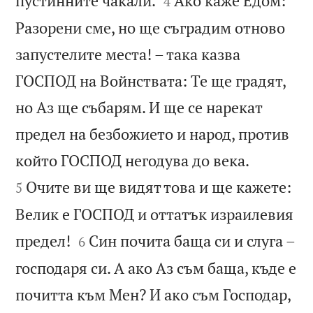
пустинните чакали.
Ако каже Едом:
4
Разорени сме, но ще съградим отново
запустелите места! – така казва
ГОСПОД на Войнствата: Те ще градят,
но Аз ще събарям. И ще се нарекат
предел на безбожието и народ, против


който ГОСПОД негодува до века.
Очите ви ще видят това и ще кажете:
5
Велик е ГОСПОД и оттатък израилевия


предел!
Син почита баща си и слуга –
6
господаря си. А ако Аз съм баща, къде е
почитта към Мен? И ако съм Господар,