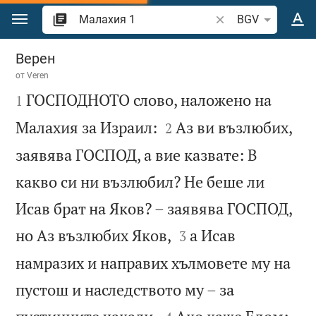
Преминете към съдържанието
Търсете стих или 
BGV
Малахия 1
Верен
от
Veren

ГОСПОДНОТО слово, наложено на
1


Малахия за Израил:
Аз ви възлюбих,
2
заявява ГОСПОД, а вие казвате: В
какво си ни възлюбил? Не беше ли
Исав брат на Яков? – заявява ГОСПОД,


но Аз възлюбих Яков,
а Исав
3
намразих и направих хълмовете му на
пустош и наследството му – за

