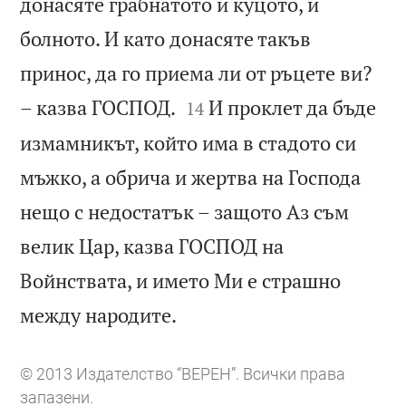
донасяте грабнатото и куцото, и
болното. И като донасяте такъв
принос, да го приема ли от ръцете ви?


– казва ГОСПОД.
И проклет да бъде
14
измамникът, който има в стадото си
мъжко, а обрича и жертва на Господа
нещо с недостатък – защото Аз съм
велик Цар, казва ГОСПОД на
Войнствата, и името Ми е страшно

между народите.
© 2013 Издателство “ВЕРЕН”. Всички права
запазени.