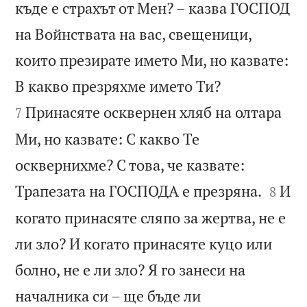
къде е страхът от Мен? – казва ГОСПОД
на Войнствата на вас, свещеници,
които презирате името Ми, но казвате:


В какво презряхме името Ти?
Принасяте осквернен хляб на олтара
7
Ми, но казвате: С какво Те
осквернихме? С това, че казвате:


Трапезата на ГОСПОДА е презряна.
И
8
когато принасяте сляпо за жертва, не е
ли зло? И когато принасяте куцо или
болно, не е ли зло? Я го занеси на
началника си – ще бъде ли