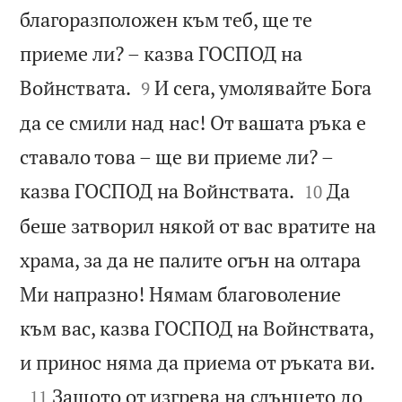
благоразположен към теб, ще те
приеме ли? – казва ГОСПОД на


Войнствата.
И сега, умолявайте Бога
9
да се смили над нас! От вашата ръка е
ставало това – ще ви приеме ли? –


казва ГОСПОД на Войнствата.
Да
10
беше затворил някой от вас вратите на
храма, за да не палите огън на олтара
Ми напразно! Нямам благоволение
към вас, казва ГОСПОД на Войнствата,

и принос няма да приема от ръката ви.

Защото от изгрева на слънцето до
11