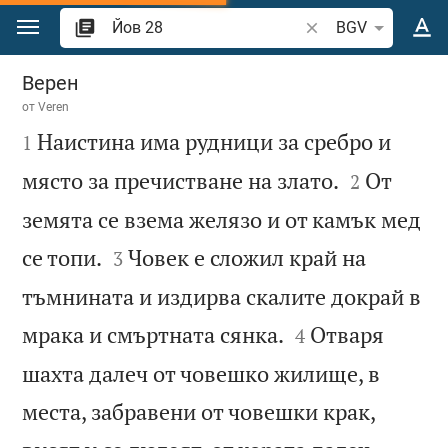
Преминете към съдържанието
Търсете стих или 
BGV
Йов 28
Верен
от
Veren

Наистина има рудници за сребро и
1


място за пречистване на злато.
От
2
земята се взема желязо и от камък мед


се топи.
Човек е сложил край на
3
тъмнината и издирва скалите докрай в


мрака и смъртната сянка.
Отваря
4
шахта далеч от човешко жилище, в
места, забравени от човешки крак,