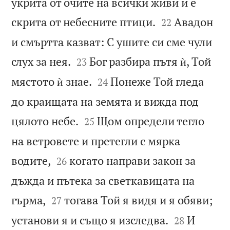
укрита от очите на всички живи и е


скрита от небесните птици.
Авадон
22
и смъртта казват: С ушите си сме чули


слух за нея.
Бог разбира пътя ѝ, Той
23


мястото ѝ знае.
Понеже Той гледа
24
до краищата на земята и вижда под


цялото небе.
Щом определи тегло
25
на ветровете и претегли с мярка


водите,
когато направи закон за
26
дъжда и пътека за светкавицата на


гърма,
тогава Той я видя и я обяви;
27


установи я и също я изследва.
И
28