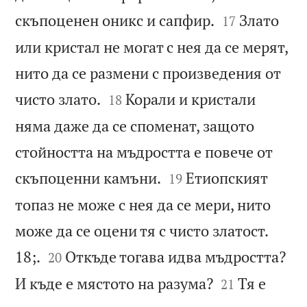


скъпоценен оникс и сапфир.
Злато
17
или кристал не могат с нея да се мерят,
нито да се размени с произведения от


чисто злато.
Корали и кристали
18
няма даже да се споменат, защото
стойността на мъдростта е повече от


скъпоценни камъни.
Етиопският
19
топаз не може с нея да се мери, нито
може да се оцени тя с чисто златост.


18;.
Откъде тогава идва мъдростта?
20


И къде е мястото на разума?
Тя е
21