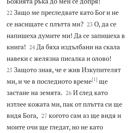


Божията ръка до мен се допря!
Защо ме преследвате като Бог и не
22


се насищате с плътта ми?
О, да се
23
напишеха думите ми! Да се запишеха в


книга!
Да бяха издълбани на скала
24


навеки с желязна писалка и олово!
Защото зная, че е жив Изкупителят
25
[1]
ми, и че в последното време
ще


застане на земята.
И след като
26
изтлее кожата ми, пак от плътта си ще


видя Бога,
когото сам аз ще видя и
27
моите очи ще гледат, но не като