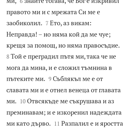


ми,
знайте тогава, че Бог е изкривил
6
правото ми и с мрежата Си ме е


заобиколил.
Ето, аз викам:
7
Неправда! – но няма кой да ме чуе;


крещя за помощ, но няма правосъдие.
Той е преградил пътя ми, така че не
8
мога да мина, и е сложил тъмнина в


пътеките ми.
Съблякъл ме е от
9
славата ми и е отнел венеца от главата


ми.
Отвсякъде ме съкрушава и аз
10
преминавам; и е изкоренил надеждата


ми като дърво.
Разпалил е и яростта
11