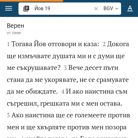
Преминете към съдържанието
Търсете стих или 
BGV
Йов 19
Верен
от
Veren



Тогава Йов отговори и каза:
Докога
1
2
ще измъчвате душата ми и с думи ще


ме съкрушавате?
Вече десет пъти
3
стана да ме укорявате, не се срамувате


да ме обиждате.
И ако наистина съм
4


съгрешил, грешката ми с мен остава.
Ако наистина ще се големеете против
5
мен и ще хвърляте против мен позора