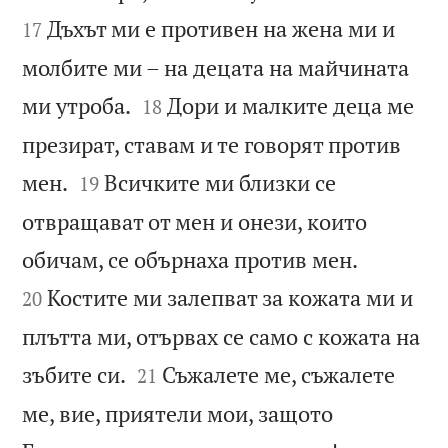
Дъхът ми е противен на жена ми и
17
молбите ми – на децата на майчината


ми утроба.
Дори и малките деца ме
18
презират, ставам и те говорят против


мен.
Всичките ми близки се
19
отвращават от мен и онези, които


обичам, се обърнаха против мен.
Костите ми залепват за кожата ми и
20
плътта ми, отървах се само с кожата на


зъбите си.
Съжалете ме, съжалете
21
ме, вие, приятели мои, защото