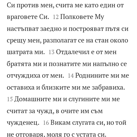
Си против мен, счита ме като един от


враговете Си.
Полковете Му
12
настъпват заедно и построяват пътя си
срещу мен, разполагат се на стан около


шатрата ми.
Отдалечил е от мен
13
братята ми и познатите ми напълно се


отчуждиха от мен.
Роднините ми ме
14


оставиха и близките ми ме забравиха.
Домашните ми и слугините ми ме
15
считат за чужд, в очите им съм


чужденец.
Викам слугата си, но той
16


не отговаря, моля го с устата си.