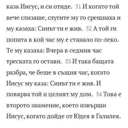


каза Иисус, и си отиде.
И когато той
51
вече слизаше, слугите му го срещнаха и


му казаха: Синът ти е жив.
А той ги
52
попита в кой час му е станало по-леко.
Те му казаха: Вчера в седмия час


треската го остави.
И така бащата
53
разбра, че беше в същия час, когато
Иисус му каза: Синът ти е жив. И


повярва той и целият му дом.
Това е
54
второто знамение, което извърши

Иисус, когато дойде от Юдея в Галилея.