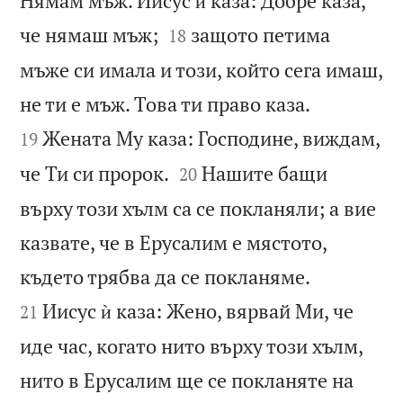
Нямам мъж. Иисус ѝ каза: Добре каза,


че нямаш мъж;
защото петима
18
мъже си имала и този, който сега имаш,


не ти е мъж. Това ти право каза.
Жената Му каза: Господине, виждам,
19


че Ти си пророк.
Нашите бащи
20
върху този хълм са се покланяли; а вие
казвате, че в Ерусалим е мястото,


където трябва да се покланяме.
Иисус ѝ каза: Жено, вярвай Ми, че
21
иде час, когато нито върху този хълм,
нито в Ерусалим ще се покланяте на