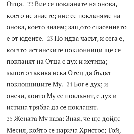


Отца.
Вие се покланяте на онова,
22
което не знаете; ние се покланяме на
онова, което знаем; защото спасението


е от юдеите.
Но идва часът, и сега е,
23
когато истинските поклонници ще се
покланят на Отца с дух и истина;
защото такива иска Отец да бъдат


поклонниците Му.
Бог е дух; и
24
онези, които Му се покланят, с дух и


истина трябва да се покланят.
Жената Му каза: Зная, че ще дойде
25
Месия, който се нарича Христос; Той,