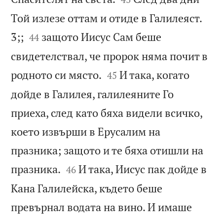
Той излезе оттам и отиде в Галилеяст.


3;;
защото Иисус Сам беше
44
свидетелствал, че пророк няма почит в


родното си място.
И така, когато
45
дойде в Галилея, галилеяните Го
приеха, след като бяха видели всичко,
което извърши в Ерусалим на
празника; защото и те бяха отишли на


празника.
И така, Иисус пак дойде в
46
Кана Галилейска, където беше
превърнал водата на вино. И имаше