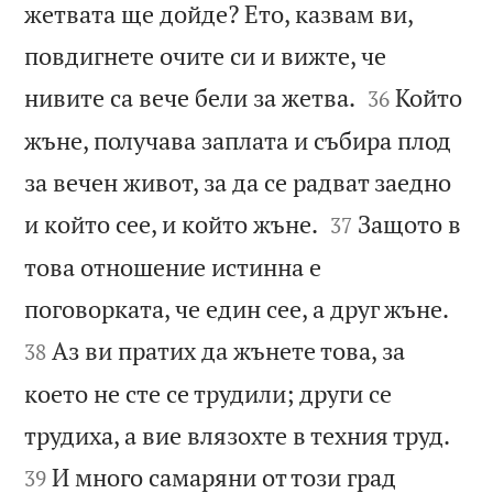
жетвата ще дойде? Ето, казвам ви,
повдигнете очите си и вижте, че


нивите са вече бели за жетва.
Който
36
жъне, получава заплата и събира плод
за вечен живот, за да се радват заедно


и който сее, и който жъне.
Защото в
37
това отношение истинна е


поговорката, че един сее, а друг жъне.
Аз ви пратих да жънете това, за
38
което не сте се трудили; други се


трудиха, а вие влязохте в техния труд.
И много самаряни от този град
39