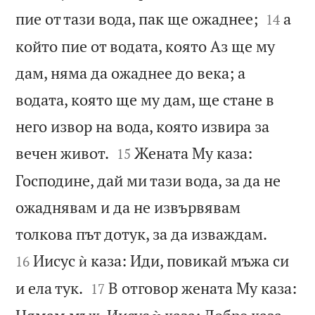


пие от тази вода, пак ще ожаднее;
а
14
който пие от водата, която Аз ще му
дам, няма да ожаднее до века; а
водата, която ще му дам, ще стане в
него извор на вода, която извира за


вечен живот.
Жената Му каза:
15
Господине, дай ми тази вода, за да не
ожаднявам и да не извървявам


толкова път дотук, за да изваждам.
Иисус ѝ каза: Иди, повикай мъжа си
16


и ела тук.
В отговор жената Му каза:
17