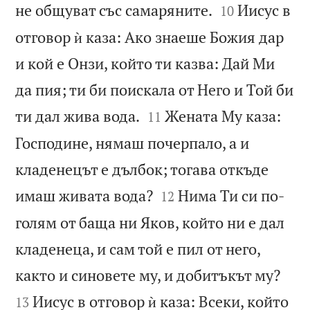


не общуват със самаряните.
Иисус в
10
отговор ѝ каза: Ако знаеше Божия дар
и кой е Онзи, който ти казва: Дай Ми
да пия; ти би поискала от Него и Той би


ти дал жива вода.
Жената Му каза:
11
Господине, нямаш почерпало, а и
кладенецът е дълбок; тогава откъде


имаш живата вода?
Нима Ти си по-
12
голям от баща ни Яков, който ни е дал
кладенеца, и сам той е пил от него,


както и синовете му, и добитъкът му?
Иисус в отговор ѝ каза: Всеки, който
13