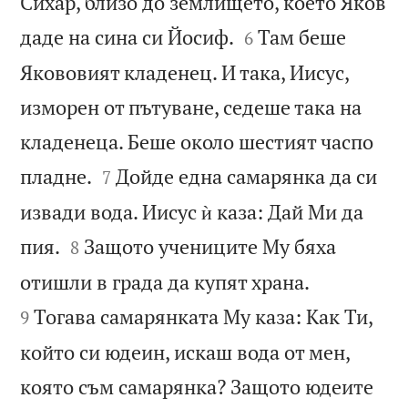
Сихар, близо до землището, което Яков


даде на сина си Йосиф.
Там беше
6
Якововият кладенец. И така, Иисус,
изморен от пътуване, седеше така на
кладенеца. Беше около шестият часпо


пладне.
Дойде една самарянка да си
7
извади вода. Иисус ѝ каза: Дай Ми да


пия.
Защото учениците Му бяха
8


отишли в града да купят храна.
Тогава самарянката Му каза: Как Ти,
9
който си юдеин, искаш вода от мен,
която съм самарянка? Защото юдеите