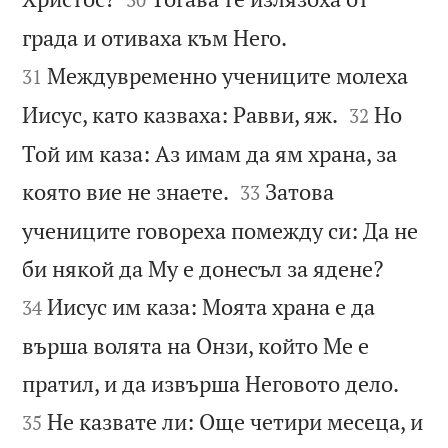


града и отиваха към Него.
Междувременно учениците молеха
31


Иисус, като казваха: Равви, яж.
Но
32
Той им каза: Аз имам да ям храна, за


която вие не знаете.
Затова
33
учениците говореха помежду си: Да не


би някой да Му е донесъл за ядене?
Иисус им каза: Моята храна е да
34
върша волята на Онзи, който Ме е


пратил, и да извърша Неговото дело.
Не казвате ли: Още четири месеца, и
35