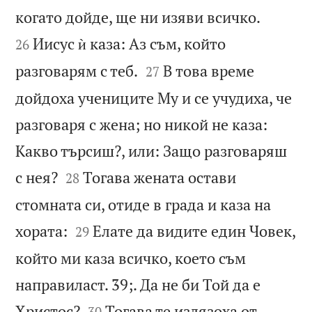


когато дойде, ще ни изяви всичко.
Иисус ѝ каза: Аз съм, който
26


разговарям с теб.
В това време
27
дойдоха учениците Му и се учудиха, че
разговаря с жена; но никой не каза:
Какво търсиш?, или: Защо разговаряш


с нея?
Тогава жената остави
28
стомната си, отиде в града и каза на


хората:
Елате да видите един Човек,
29
който ми каза всичко, което съм
направиласт. 39;. Да не би Той да е


Христос?
Тогава те излязоха от
30