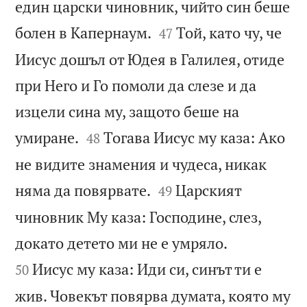
един царски чиновник, чийто син беше


болен в Капернаум.
Той, като чу, че
47
Иисус дошъл от Юдея в Галилея, отиде
при Него и Го помоли да слезе и да
изцели сина му, защото беше на


умиране.
Тогава Иисус му каза: Ако
48
не видите знамения и чудеса, никак


няма да повярвате.
Царският
49
чиновник Му каза: Господине, слез,


докато детето ми не е умряло.
Иисус му каза: Иди си, синът ти е
50
жив. Човекът повярва думата, която му