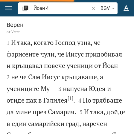
Преминете към съдържанието
Търсете стих или 
BGV
Йоан 4
Верен
от
Veren

И така, когато Господ узна, че
1
фарисеите чули, че Иисус придобивал


и кръщавал повече ученици от Йоан –
не че Сам Иисус кръщаваше, а
2


учениците Му –
напусна Юдея и
3
[1]


отиде пак в Галилея
.
Но трябваше
4


да мине през Самария.
И така, дойде
5
в един самарийски град, наречен