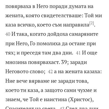
повярваха в Него поради думата на
жената, която свидетелстваше: Той ми
[2]


каза всичко, което съм направила
.
И така, когато дойдоха самаряните
40
при Него, Го помолиха да остане при


тях; и преседя там два дни.
И още
41
мнозина повярвахаст. 39; заради


Неговото слово;
а на жената казаха:
42
Ние вече вярваме не заради това,
което ти каза, а защото сами чухме и
знаем, че Той е наистина (Христос),


Спасителят на света.
След два дни
43