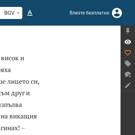
рсете стих или дума в Библията
BGV
Влезте безплатно
 висок и
ояха
ше лицето си,
към друг и
изпълва
а на викащия
гинах! –