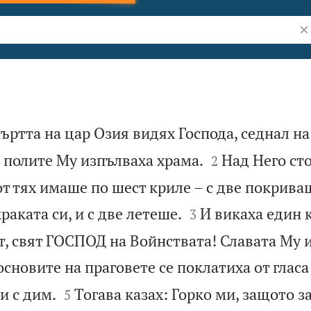
Тъ
ъртта на цар Озия видях Господа, седнал на


 полите Му изпълваха храма.
Над Него ст
2
т тях имаше по шест криле – с две покрива


раката си, и с две летеше.
И викаха един 
3
ят, свят ГОСПОД на Войнствата! Славата Му 
основите на праговете се поклатиха от глас


и с дим.
Тогава казах: Горко ми, защото за
5