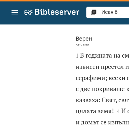
Преминете към съдържанието
Исая 6
Верен
от
Veren

В годината на см
1
извисен престол и
серафими; всеки о
с две покриваше к
казваха: Свят, св


цялата земя!
И 
4
и домът се изпълн