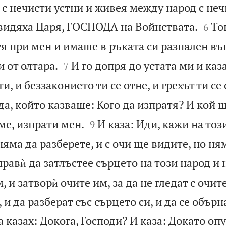
с нечисти устни и живея между народ с неч


видяха Царя, ГОСПОДА на Войнствата.
То
6
 при мен и имаше в ръката си разпален въг


 от олтара.
И го допря до устата ми и каза
7
и, и беззаконието ти се отне, и грехът ти се
ода, който казваше: Кого да изпратя? И кой 


 ме, изпрати мен.
И каза: Иди, кажи на тоз
9
няма да разберете, и с очи ще видите, но ня
равѝ да затлъстее сърцето на този народ и 
 и затворѝ очите им, за да не гледат с очите
 и да разберат със сърцето си, и да се обърна
а казах: Докога, Господи? И каза: Докато оп