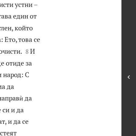
исти устни –
гава един от
лен, който
: Ето, това се


 очисти.
И
8
ще отиде за
и народ: С
ма да
направѝ да
 си и да
т, и да се
устеят