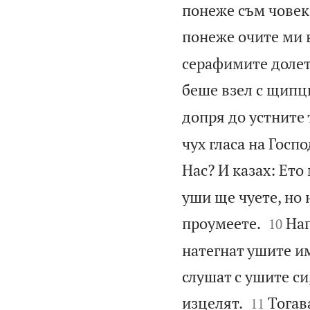
понеже съм човек 
понеже очите ми 
серафимите долетя
беше взел с щипци
допря до устните т
чух гласа на Госп
Нас? И казах: Ето
уши ще чуете, но 


проумеете.
Нап
10
натегнат ушите им,
слушат с ушите си,


изцелят.
Тогав
11