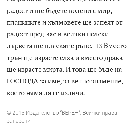
радост и ще бъдете водени с мир;
планините и хълмовете ще запеят от
радост пред вас и всички полски


дървета ще пляскат с ръце.
Вместо
13
трън ще израсте елха и вместо драка
ще израсте мирта. И това ще бъде на
ГОСПОДА за име, за вечно знамение,

което няма да се изличи.
© 2013 Издателство “ВЕРЕН”. Всички права
запазени.