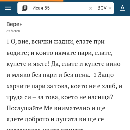
Преминете към съдържанието
Търсете стих или 
BGV
Исая 55
Верен
от
Veren

О, вие, всички жадни, елате при
1
водите; и които нямате пари, елате,
купете и яжте! Да, елате и купете вино


и мляко без пари и без цена.
Защо
2
харчите пари за това, което не е хляб, и
труда си – за това, което не насища?
Послушайте Ме внимателно и ще
ядете доброто и душата ви ще се


наслаждава на тлъстината.