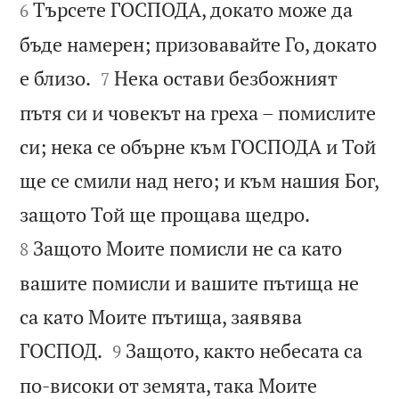
Търсете ГОСПОДА, докато може да
6
бъде намерен; призовавайте Го, докато


е близо.
Нека остави безбожният
7
пътя си и човекът на греха – помислите
си; нека се обърне към ГОСПОДА и Той
ще се смили над него; и към нашия Бог,


защото Той ще прощава щедро.
Защото Моите помисли не са като
8
вашите помисли и вашите пътища не
са като Моите пътища, заявява


ГОСПОД.
Защото, както небесата са
9
по-високи от земята, така Моите