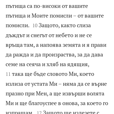
пътища са по-високи от вашите
пътища и Моите помисли – от вашите


помисли.
Защото, както слиза
10
дъждът и снегът от небето и не се
връща там, а напоява земята и я прави
да ражда и да произраства, за да дава


семе на сеяча и хляб на ядящия,
така ще бъде словото Ми, което
11
излиза от устата Ми – няма да се върне
празно при Мен, а ще извърши волята
Ми и ще благоуспее в онова, за което го


изпращам.
Защото ще излезете с
12