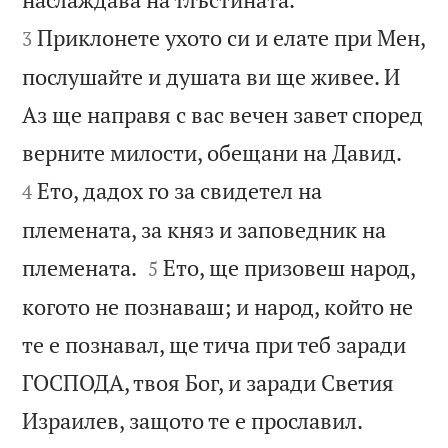
Приклонете ухото си и елате при Мен,
3
послушайте и душата ви ще живее. И
Аз ще направя с вас вечен завет според


верните милости, обещани на Давид.
Ето, дадох го за свидетел на
4
племената, за княз и заповедник на


племената.
Ето, ще призовеш народ,
5
когото не познаваш; и народ, който не
те е познавал, ще тича при теб заради
ГОСПОДА, твоя Бог, и заради Светия


Израилев, защото те е прославил.