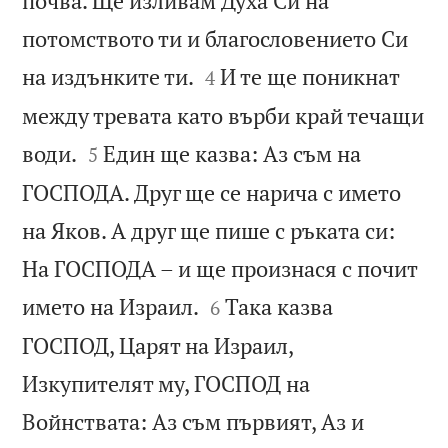
почва. Ще изливам Духа Си на
потомството ти и благословението Си


на издънките ти.
И те ще поникнат
4
между тревата като върби край течащи


води.
Един ще казва: Аз съм на
5
ГОСПОДА. Друг ще се нарича с името
на Яков. А друг ще пише с ръката си:
На ГОСПОДА – и ще произнася с почит


името на Израил.
Така казва
6
ГОСПОД, Царят на Израил,
Изкупителят му, ГОСПОД на
Войнствата: Аз съм първият, Аз и