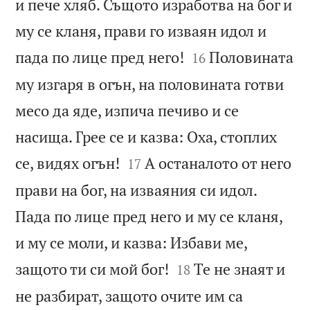
и пече хляб. Същото изработва на бог и
му се кланя, прави го изваян идол и


пада по лице пред него!
Половината
16
му изгаря в огън, на половината готви
месо да яде, изпича печиво и се
насища. Грее се и казва: Оха, стоплих


се, видях огън!
А останалото от него
17
прави на бог, на изваяния си идол.
Пада по лице пред него и му се кланя,
и му се моли, и казва: Избави ме,


защото ти си мой бог!
Те не знаят и
18
не разбират, защото очите им са