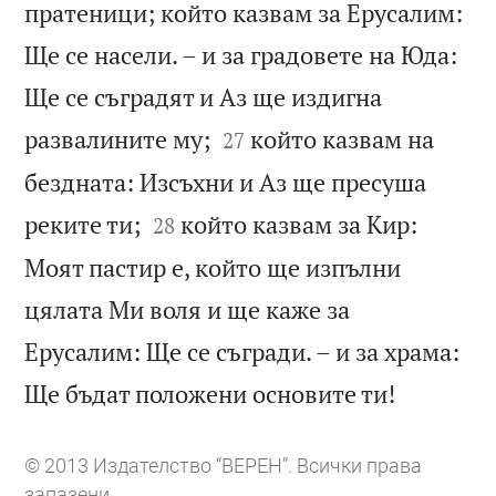
пратеници; който казвам за Ерусалим:
Ще се насели. – и за градовете на Юда:
Ще се съградят и Аз ще издигна


развалините му;
който казвам на
27
бездната: Изсъхни и Аз ще пресуша


реките ти;
който казвам за Кир:
28
Моят пастир е, който ще изпълни
цялата Ми воля и ще каже за
Ерусалим: Ще се съгради. – и за храма:

Ще бъдат положени основите ти!
© 2013 Издателство “ВЕРЕН”. Всички права
запазени.