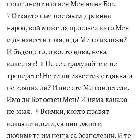


последният и освен Мен няма Бог.
Откакто съм поставил древния
7
народ, кой може да прогласи като Мен
и да извести това, и да Ми го изложи?
И бъдещето, и което идва, нека


известят!
Не се страхувайте и не
8
треперете! Не ти ли известих отдавна и
не изявих ли? И вие сте Ми свидетели.
Има ли Бог освен Мен? И няма канара –


не зная.
Всички, които правят
9
изваяни идоли, са нищожни и
любимите им неща са безполезни. И те