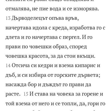


отмалява, не пие вода и се изморява.
Дърводелецът опъва връв,
13
начертава идола с креда, изработва го с
длета и го начертава с пергел. И го
прави по човешки образ, според


човешка красота, за да стои вкъщи.
Отсича си кедри и взема кипарис и
14
дъб, и си избира от горските дървета;
насажда бор и дъждът го прави да


расте.
И става на човека за горене и
15
той взема от него и се топли, да, гори го