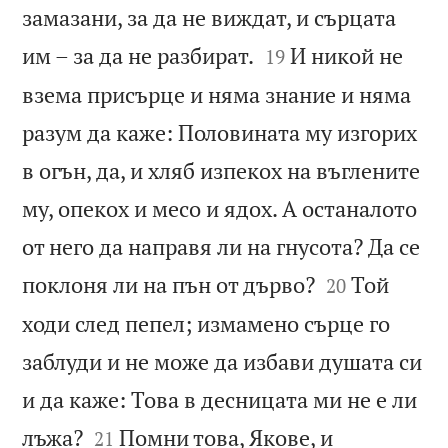
замазани, за да не виждат, и сърцата


им – за да не разбират.
И никой не
19
взема присърце и няма знание и няма
разум да каже: Половината му изгорих
в огън, да, и хляб изпекох на въглените
му, опекох и месо и ядох. А останалото
от него да направя ли на гнусота? Да се


поклоня ли на пън от дърво?
Той
20
ходи след пепел; измамено сърце го
заблуди и не може да избави душата си
и да каже: Това в десницата ми не е ли


лъжа?
Помни това, Якове, и
21