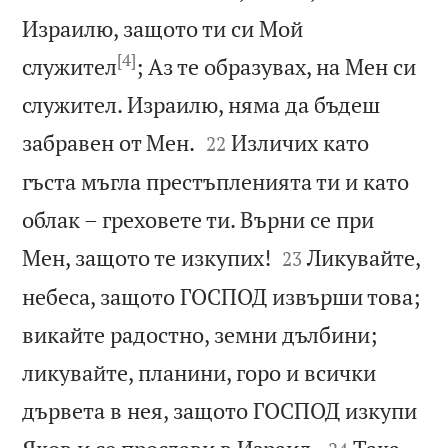
Израилю, защото ти си Мой
[4]
служител
; Аз те образувах, на Мен си
служител. Израилю, няма да бъдеш


забравен от Мен.
Изличих като
22
гъста мъгла престъпленията ти и като
облак – греховете ти. Върни се при


Мен, защото те изкупих!
Ликувайте,
23
небеса, защото ГОСПОД извърши това;
викайте радостно, земни дълбини;
ликувайте, планини, горо и всички
дървета в нея, защото ГОСПОД изкупи

