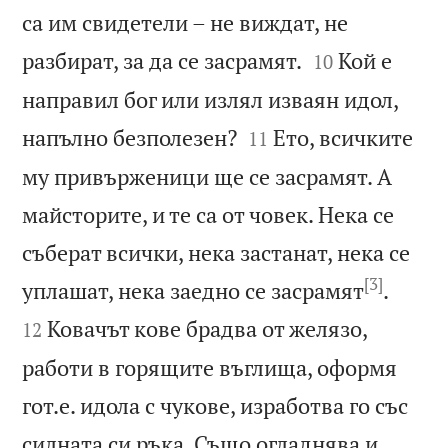
са им свидетели – не виждат, не


разбират, за да се засрамят.
Кой е
10
направил бог или излял изваян идол,


напълно безполезен?
Ето, всичките
11
му привърженици ще се засрамят. А
майсторите, и те са от човек. Нека се
съберат всички, нека застанат, нека се
[3]


уплашат, нека заедно се засрамят
.
Ковачът кове брадва от желязо,
12
работи в горящите въглища, оформя
гот.е. идола с чукове, изработва го със
силната си ръка. Също огладнява и