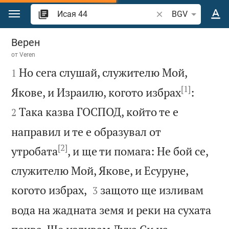
Преминете към съдържанието
Търсете стих или 
BGV
Исая 44
Верен
от
Veren

Но сега слушай, служителю Мой,
1
[1]


Якове, и Израилю, когото избрах
:
Така казва ГОСПОД, който те е
2
направил и те е образувал от
[2]
утробата
, и ще ти помага: Не бой се,
служителю Мой, Якове, и Есуруне,


когото избрах,
защото ще изливам
3
вода на жадната земя и реки на сухата