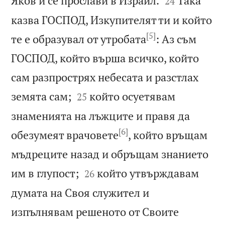
Яков и се прослави в Израил.
Така
24
казва ГОСПОД, Изкупителят ти и който
[5]
те е образувал от утробата
: Аз съм
ГОСПОД, който върша всичко, който
сам разпрострях небесата и разстлах


земята сам;
който осуетявам
25
знаменията на лъжците и правя да
[6]
обезумеят врачовете
, който връщам
мъдреците назад и обръщам знанието


им в глупост;
който утвърждавам
26
думата на Своя служител и
изпълнявам решеното от Своите