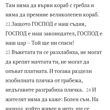
Там няма да върви кораб с гребла и


няма да премине великолепен кораб.
Защото ГОСПОД е наш съдия,
22
ГОСПОД е наш законодател, ГОСПОД е


наш цар – Той ще ни спаси!
Въжетата ти се разхлабиха, не могат
23
да крепят мачтата ти, не могат да
опъват платната. И тогава раздели
изобилната плячка от грабежа,


недъгавите разграбиха плячка.
И
24
жителят няма да каже: Болен съм. На
народа, който живее в него, ще се