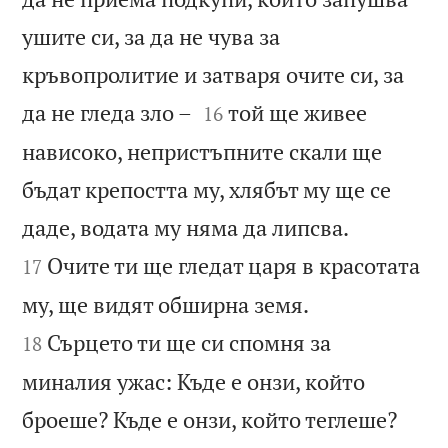
ушите си, за да не чува за
кръвопролитие и затваря очите си, за


да не гледа зло –
той ще живее
16
нависоко, непристъпните скали ще
бъдат крепостта му, хлябът му ще се


даде, водата му няма да липсва.
Очите ти ще гледат царя в красотата
17


му, ще видят обширна земя.
Сърцето ти ще си спомня за
18
миналия ужас: Къде е онзи, който
броеше? Къде е онзи, който теглеше?