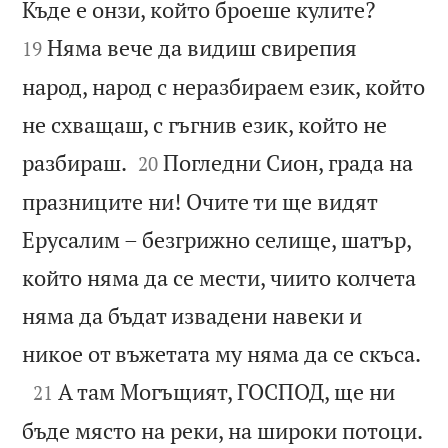


Къде е онзи, който броеше кулите?
Няма вече да видиш свирепия
19
народ, народ с неразбираем език, който
не схващаш, с гъгнив език, който не


разбираш.
Погледни Сион, града на
20
празниците ни! Очите ти ще видят
Ерусалим – безгрижно селище, шатър,
който няма да се мести, чиито колчета
няма да бъдат извадени навеки и

никое от въжетата му няма да се скъса.

А там Могъщият, ГОСПОД, ще ни
21
бъде място на реки, на широки потоци.