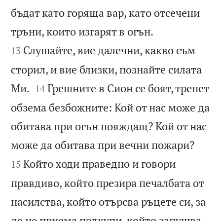
бъдат като горяща вар, като отсечени


тръни, които изгарят в огън.
Слушайте, вие далечни, какво съм
13
сторил, и вие близки, познайте силата


Ми.
Грешните в Сион се боят, трепет
14
обзема безбожните: Кой от нас може да
обитава при огън пояждащ? Кой от нас


може да обитава при вечни пожари?
Който ходи праведно и говори
15
правдиво, който презира печалбата от
насилства, който отърсва ръцете си, за
да не приема подкупи, който запушва