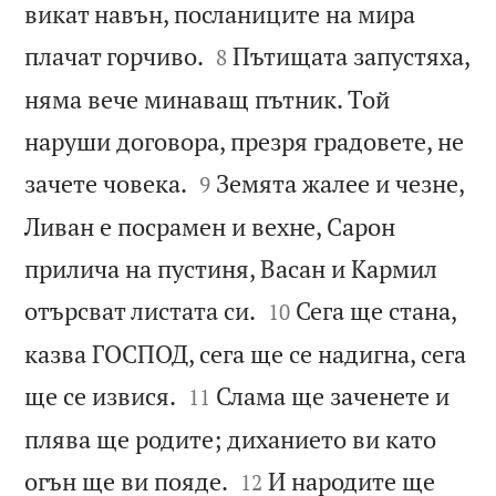
викат навън, посланиците на мира


плачат горчиво.
Пътищата запустяха,
8
няма вече минаващ пътник. Той
наруши договора, презря градовете, не


зачете човека.
Земята жалее и чезне,
9
Ливан е посрамен и вехне, Сарон
прилича на пустиня, Васан и Кармил


отърсват листата си.
Сега ще стана,
10
казва ГОСПОД, сега ще се надигна, сега


ще се извися.
Слама ще заченете и
11
плява ще родите; диханието ви като


огън ще ви пояде.
И народите ще
12