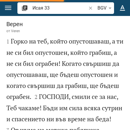
Преминете към съдържанието
Търсете стих или 
BGV
Исая 33
Верен
от
Veren

Горко на теб, който опустошаваш, а ти
1
не си бил опустошен, който грабиш, а
не си бил ограбен! Когато свършиш да
опустошаваш, ще бъдеш опустошен и
когато свършиш да грабиш, ще бъдеш


ограбен.
ГОСПОДИ, смили се за нас,
2
Теб чакаме! Бъди им сила всяка сутрин


и спасението ни във време на беда!
От шума на метежа побягнаха