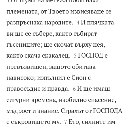
3
племената, от Твоето извисяване се


разпръснаха народите.
И плячката
4
ви ще се събере, както събират
гъсениците; ще скочат върху нея,


както скача скакалец.
ГОСПОД е
5
превъзвишен, защото обитава
нависоко; изпълнил е Сион с


правосъдие и правда.
И ще имаш
6
сигурни времена, изобилно спасение,
мъдрост и знание. Страхът от ГОСПОДА


е съкровището му.
Ето, силните им
7