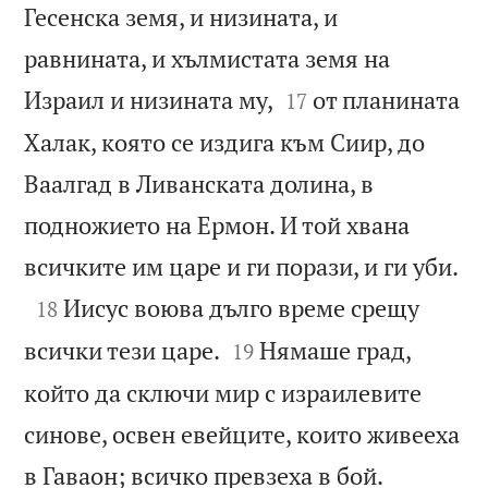
Гесенска земя, и низината, и
равнината, и хълмистата земя на


Израил и низината му,
от планината
17
Халак, която се издига към Сиир, до
Ваалгад в Ливанската долина, в
подножието на Ермон. И той хвана

всичките им царе и ги порази, и ги уби.

Иисус воюва дълго време срещу
18


всички тези царе.
Нямаше град,
19
който да сключи мир с израилевите
синове, освен евейците, които живееха


в Гаваон; всичко превзеха в бой.