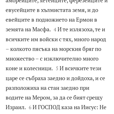
аморейците, хетейците, ферезейците и
евусейците в хълмистата земя, и до
евейците в подножието на Ермон в


земята на Масфа.
И те излязоха, те и
4
всичките им войски с тях, много народ
– колкото пясъка на морския бряг по
множество – с изключително много


коне и колесници.
И всичките тези
5
царе се събраха заедно и дойдоха, и се
разположиха на стан заедно при
водите на Мером, за да се бият срещу


Израил.
И ГОСПОД каза на Иисус: Не
6