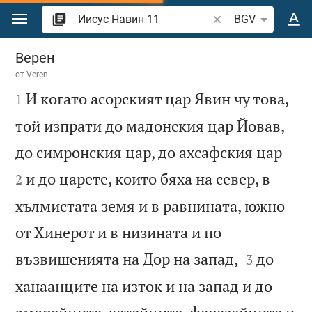
Преминете към съдържанието
Търсете стих или 
BGV
Иисус Навин 11
Верен
от
Veren

И когато асорският цар Явин чу това,
1
той изпрати до мадонския цар Йовав,


до симронския цар, до ахсафския цар
и до царете, които бяха на север, в
2
хълмистата земя и в равнината, южно
от Хинерот и в низината и по


възвишенията на Дор на запад,
до
3
ханаанците на изток и на запад и до