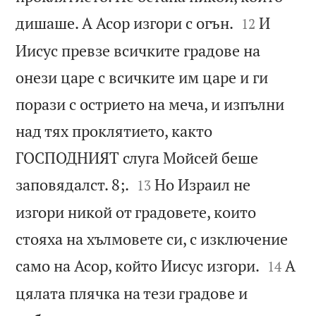


дишаше. А Асор изгори с огън.
И
12
Иисус превзе всичките градове на
онези царе с всичките им царе и ги
порази с острието на меча, и изпълни
над тях проклятието, както
ГОСПОДНИЯТ слуга Мойсей беше


заповядалст. 8;.
Но Израил не
13
изгори никой от градовете, които
стояха на хълмовете си, с изключение


само на Асор, който Иисус изгори.
А
14
цялата плячка на тези градове и