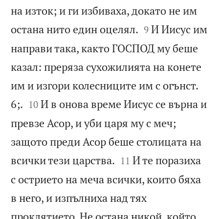
на изток; и ги избиваха, докато не им


остана нито един оцелял.
И Иисус им
9
направи така, както ГОСПОД му беше
казал: преряза сухожилията на конете
им и изгори колесниците им с огънст.


6;.
И в онова време Иисус се върна и
10
превзе Асор, и уби царя му с меч;
защото преди Асор беше столицата на


всички тези царства.
И те поразиха
11
с острието на меча всички, които бяха
в него, и изпълниха над тях
проклятието. Не остана никой, който