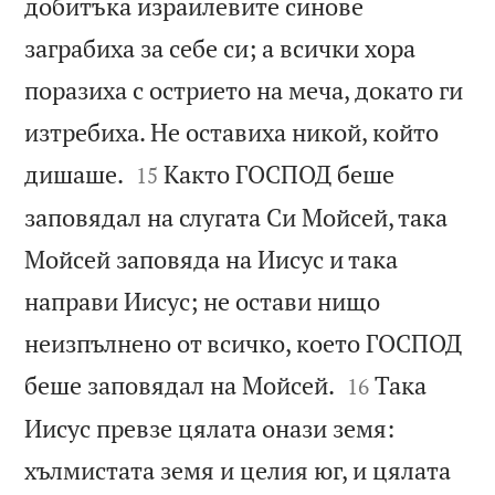
добитъка израилевите синове
заграбиха за себе си; а всички хора
поразиха с острието на меча, докато ги
изтребиха. Не оставиха никой, който


дишаше.
Както ГОСПОД беше
15
заповядал на слугата Си Мойсей, така
Мойсей заповяда на Иисус и така
направи Иисус; не остави нищо
неизпълнено от всичко, което ГОСПОД


беше заповядал на Мойсей.
Така
16
Иисус превзе цялата онази земя:
хълмистата земя и целия юг, и цялата