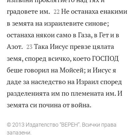


градовете им.
Не останаха енакими
22
в земята на израилевите синове;
останаха някои само в Газа, в Гет и в


Азот.
Така Иисус превзе цялата
23
земя, според всичко, което ГОСПОД
беше говорил на Мойсей; и Иисус я
даде за наследство на Израил според
разделенията им по племената им. И

земята си почина от война.
© 2013 Издателство “ВЕРЕН”. Всички права
запазени.