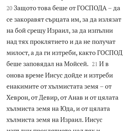
Защото това беше от ГОСПОДА – да
20
се закоравят сърцата им, за да излязат
на бой срещу Израил, за да изпълни
над тях проклятието и да не получат
милост, а да ги изтреби, както ГОСПОД


беше заповядал на Мойсей.
И в
21
онова време Иисус дойде и изтреби
енакимите от хълмистата земя – от
Хеврон, от Девир, от Анав и от цялата
хълмиста земя на Юда, и от цялата
хълмиста земя на Израил. Иисус
изпълни проклятието над тях и