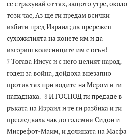
се страхувай от тях, защото утре, около
този час, Аз ще ги предам всички
избити пред Израил; да прережеш
сухожилията на конете им и да


изгориш колесниците им с огън!
Тогава Иисус и с него целият народ,
7
годен за война, дойдоха внезапно
против тях при водите на Мером и ги


нападнаха.
И ГОСПОД ги предаде в
8
ръката на Израил и те ги разбиха и ги
преследваха чак до големия Сидон и
Мисрефот-Маим, и долината на Масфа