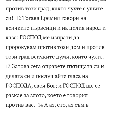
против този град, както чухте с ушите


си!
Тогава Еремия говори на
12
всичките първенци и на целия народ и
каза: ГОСПОД ме изпрати да
пророкувам против този дом и против


този град всичките думи, които чухте.
Затова сега оправете пътищата си и
13
делата си и послушайте гласа на
ГОСПОДА, своя Бог; и ГОСПОД ще се
разкае за злото, което е говорил


против вас.
А аз, ето, аз съм в
14