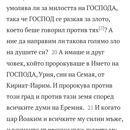
умолява ли за милостта на ГОСПОДА,
така че ГОСПОД се разкая за злото,
[2]
което беше говорил против тях
? А
ние да направим ли такова голямо зло


на душите си?
А имаше и друг
20
човек, който пророкуваше в Името на
ГОСПОДА, Урия, син на Семая, от
Кириат-Иарим. И пророкува против
този град и против тази земя според


всичките думи на Еремия.
И когато
21
цар Йоаким и всичките му силни мъже,
и всичките първенци чуха думите му,