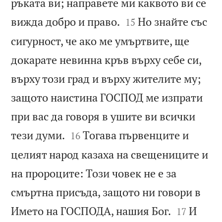
ръката ви; направете ми каквото ви се


вижда добро и право.
Но знайте със
15
сигурност, че ако ме умъртвите, ще
докарате невинна кръв върху себе си,
върху този град и върху жителите му;
защото наистина ГОСПОД ме изпрати
при вас да говоря в ушите ви всички


тези думи.
Тогава първенците и
16
целият народ казаха на свещениците и
на пророците: Този човек не е за
смъртна присъда, защото ни говори в


Името на ГОСПОДА, нашия Бог.
И
17