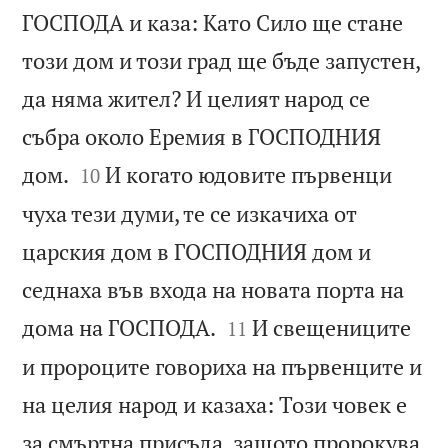
ГОСПОДА и каза: Като Сило ще стане
този дом и този град ще бъде запустен,
да няма жител? И целият народ се
събра около Еремия в ГОСПОДНИЯ


дом.
И когато юдовите първенци
10
чуха тези думи, те се изкачиха от
царския дом в ГОСПОДНИЯ дом и
седнаха във входа на новата порта на


дома на ГОСПОДА.
И свещениците
11
и пророците говориха на първенците и
на целия народ и казаха: Този човек е
за смъртна присъда, защото пророкува