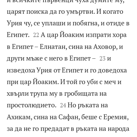
царят поиска да го умъртви. И когато
Урия чу, се уплаши и побягна, и отиде в


Египет.
А цар Йоаким изпрати хора
22
в Египет – Елнатан, сина на Аховор, и


други мъже с него в Египет –
и
23
изведоха Урия от Египет и го доведоха
при цар Йоаким. И той го уби с меч и
хвърли трупа му в гробищата на


простолюдието.
Но ръката на
24
Ахикам, сина на Сафан, беше с Еремия,
за да не го предадат в ръката на народа