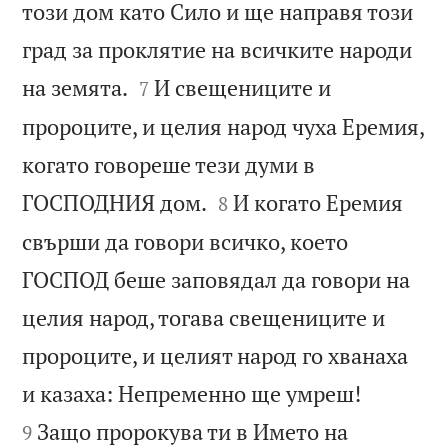
този дом като Сило и ще направя този
град за проклятие на всичките народи


на земята.
И свещениците и
7
пророците, и целия народ чуха Еремия,
когато говореше тези думи в


ГОСПОДНИЯ дом.
И когато Еремия
8
свърши да говори всичко, което
ГОСПОД беше заповядал да говори на
целия народ, тогава свещениците и
пророците, и целият народ го хванаха


и казаха: Непременно ще умреш!
Защо пророкува ти в Името на
9