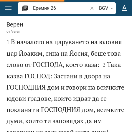
Преминете към съдържанието
Търсете стих или 
BGV
Еремия 26
Верен
от
Veren

В началото на царуването на юдовия
1
цар Йоаким, сина на Йосия, беше това


слово от ГОСПОДА, което каза:
Така
2
казва ГОСПОД: Застани в двора на
ГОСПОДНИЯ дом и говори на всичките
юдови градове, които идват да се
покланят в ГОСПОДНИЯ дом, всичките
думи, които ти заповядах да им


говориш; не задържай нито дума!