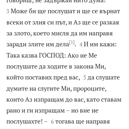
Може би ще послушат и ще се върнат
3
всеки от злия си път, и Аз ще се разкая
за злото, което мисля да им направя
[1]


заради злите им дела
.
И им кажи:
4
Така казва ГОСПОД: Ако не Ме
послушате да ходите в закона Ми,


който поставих пред вас,
да слушате
5
думите на слугите Ми, пророците,
които Аз изпращам до вас, като ставам
рано и ги изпращам – но вие не


послушахте! –
тогава ще направя
6