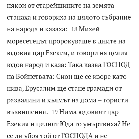
някои от старейшините на земята
станаха и говориха на цялото събрание


на народа и казаха:
Михей
18
моресетецът пророкуваше в дните на
юдовия цар Езекия, и говори на целия
юдов народ и каза: Така казва ГОСПОД
на Войнствата: Сион ще се изоре като
нива, Ерусалим ще стане грамади от
развалини и хълмът на дома – гористи


възвишения.
Нима юдовият цар
19
Езекия и целият Юда го умъртвиха? Не
се ли убоя той от ГОСПОДА и не