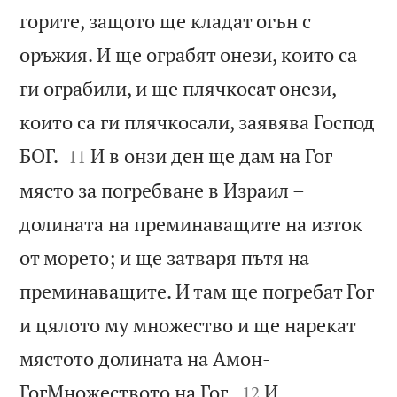
горите, защото ще кладат огън с
оръжия. И ще ограбят онези, които са
ги ограбили, и ще плячкосат онези,
които са ги плячкосали, заявява Господ


БОГ.
И в онзи ден ще дам на Гог
11
място за погребване в Израил –
долината на преминаващите на изток
от морето; и ще затваря пътя на
преминаващите. И там ще погребат Гог
и цялото му множество и ще нарекат
мястото долината на Амон-


ГогМножеството на Гог.
И
12