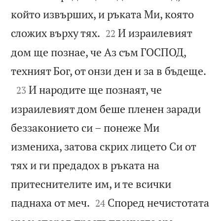
който извърших, и ръката Ми, която


сложих върху тях.
И израилевият
22
дом ще познае, че Аз съм ГОСПОД,

техният Бог, от онзи ден и за в бъдеще.

И народите ще познаят, че
23
израилевият дом беше пленен заради
беззаконието си – понеже Ми
измениха, затова скрих лицето Си от
тях и ги предадох в ръката на
притеснителите им, и те всички


паднаха от меч.
Според нечистотата
24