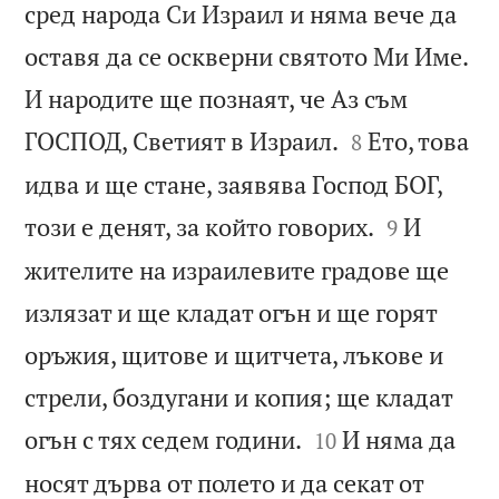
сред народа Си Израил и няма вече да
оставя да се оскверни святото Ми Име.
И народите ще познаят, че Аз съм


ГОСПОД, Светият в Израил.
Ето, това
8
идва и ще стане, заявява Господ БОГ,


този е денят, за който говорих.
И
9
жителите на израилевите градове ще
излязат и ще кладат огън и ще горят
оръжия, щитове и щитчета, лъкове и
стрели, боздугани и копия; ще кладат


огън с тях седем години.
И няма да
10
носят дърва от полето и да секат от