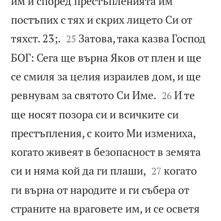
им и според престъпленията им
постъпих с тях и скрих лицето Си от


тяхст. 23;.
Затова, така казва Господ
25
БОГ: Сега ще върна Яков от плен и ще
се смиля за целия израилев дом, и ще


ревнувам за святото Си Име.
И те
26
ще носят позора си и всичките си
престъпления, с които Ми измениха,
когато живеят в безопасност в земята


си и няма кой да ги плаши,
когато
27
ги върна от народите и ги събера от
страните на враговете им, и се осветя