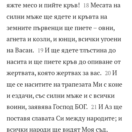


яжте месо и пийте кръв!
Месата на
18
силни мъже ще ядете и кръвта на
земните първенци ще пиете – овни,
агнета и козли, и юнци, всички угоени


на Васан.
И ще ядете тлъстина до
19
насита и ще пиете кръв до опиване от


жертвата, която жертвах за вас.
И
20
ще се наситите на трапезата Ми с коне
и ездачи, със силни мъже и с всички


воини, заявява Господ БОГ.
И Аз ще
21
поставя славата Си между народите; и
всички народи ще видят Моя съд,