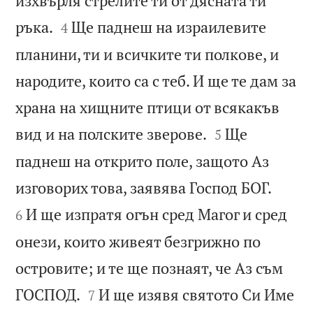
изхвърля стрелите ти от дясната ти


ръка.
Ще паднеш на израилевите
4
планини, ти и всичките ти полкове, и
народите, които са с теб. И ще те дам за
храна на хищните птици от всякакъв


вид и на полските зверове.
Ще
5
паднеш на открито поле, защото Аз


изговорих това, заявява Господ БОГ.
И ще изпратя огън сред Магог и сред
6
онези, които живеят безгрижно по
островите; и те ще познаят, че Аз съм


ГОСПОД.
И ще изявя святото Си Име
7