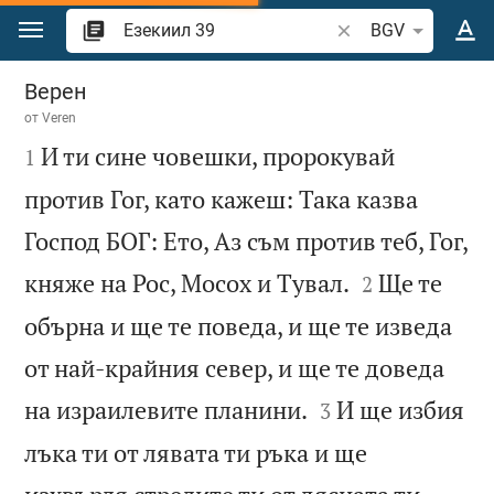
Преминете към съдържанието
Търсете стих или 
BGV
Езекиил 39
Верен
от
Veren

И ти сине човешки, пророкувай
1
против Гог, като кажеш: Така казва
Господ БОГ: Ето, Аз съм против теб, Гог,


княже на Рос, Мосох и Тувал.
Ще те
2
обърна и ще те поведа, и ще те изведа
от най-крайния север, и ще те доведа


на израилевите планини.
И ще избия
3
лъка ти от лявата ти ръка и ще