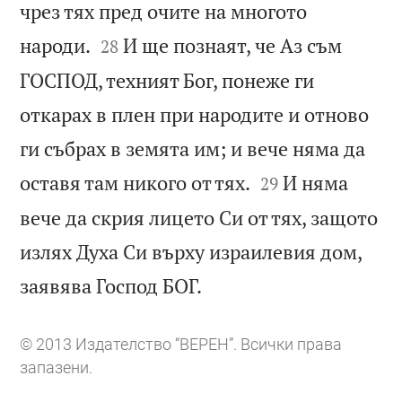
чрез тях пред очите на многото


народи.
И ще познаят, че Аз съм
28
ГОСПОД, техният Бог, понеже ги
откарах в плен при народите и отново
ги събрах в земята им; и вече няма да


оставя там никого от тях.
И няма
29
вече да скрия лицето Си от тях, защото
излях Духа Си върху израилевия дом,

заявява Господ БОГ.
© 2013 Издателство “ВЕРЕН”. Всички права
запазени.