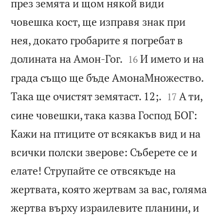
през земята и щом някой види
човешка кост, ще изправя знак при
нея, докато гробарите я погребат в


долината на Амон-Гог.
И името и на
16
града също ще бъде АмонаМножество.


Така ще очистят земятаст. 12;.
А ти,
17
сине човешки, така казва Господ БОГ:
Кажи на птиците от всякакъв вид и на
всички полски зверове: Съберете се и
елате! Струпайте се отвсякъде на
жертвата, която жертвам за вас, голяма
жертва върху израилевите планини, и