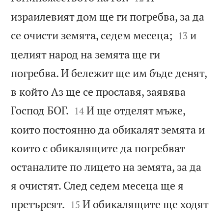
израилевият дом ще ги погребва, за да


се очисти земята, седем месеца;
и
13
целият народ на земята ще ги
погребва. И бележит ще им бъде денят,
в който Аз ще се прославя, заявява


Господ БОГ.
И ще отделят мъже,
14
които постоянно да обикалят земята и
които с обикалящите да погребват
останалите по лицето на земята, за да
я очистят. След седем месеца ще я


претърсят.
И обикалящите ще ходят
15