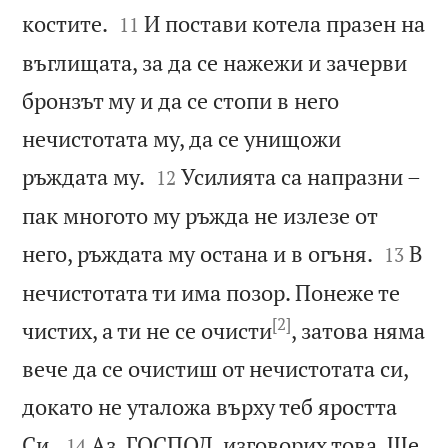


костите.
И постави котела празен на
11
въглищата, за да се нажежи и зачерви
бронзът му и да се стопи в него
нечистотата му, да се унищожи


ръждата му.
Усилията са напразни –
12
пак многото му ръжда не излезе от


него, ръждата му остана и в огъня.
В
13
нечистотата ти има позор. Понеже те
[2]
чистих, а ти не се очисти
, затова няма
вече да се очистиш от нечистотата си,
докато не уталожа върху теб яростта


Си.
Аз, ГОСПОД, изговорих това. Ще
14