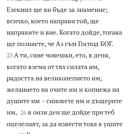
Езекиил ще ви бъде за знамение;
всичко, което направи той, ще
направите и вие. Когато дойде, тогава


ще познаете, че Аз съм Господ БОГ.
А ти, сине човешки, ето, в деня,
25
когато взема от тях силата им,
радостта на великолепието им,
желанието на очите им и копнежа на
душите им – синовете им и дъщерите


им,
в онзи ден ще дойде при теб
26
оцелелият, за да извести това в ушите