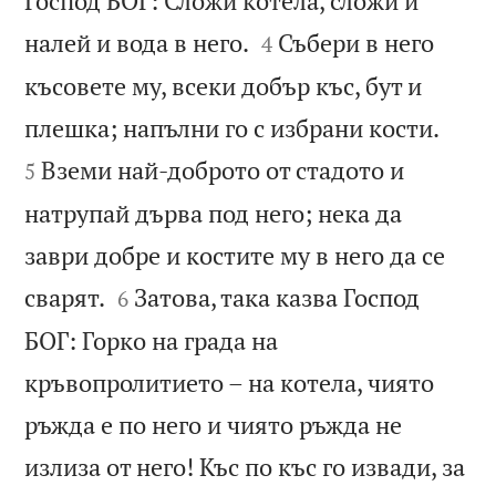
Господ БОГ: Сложи котела, сложи и


налей и вода в него.
Събери в него
4
късовете му, всеки добър къс, бут и


плешка; напълни го с избрани кости.
Вземи най-доброто от стадото и
5
натрупай дърва под него; нека да
заври добре и костите му в него да се


сварят.
Затова, така казва Господ
6
БОГ: Горко на града на
кръвопролитието – на котела, чиято
ръжда е по него и чиято ръжда не
излиза от него! Къс по къс го извади, за