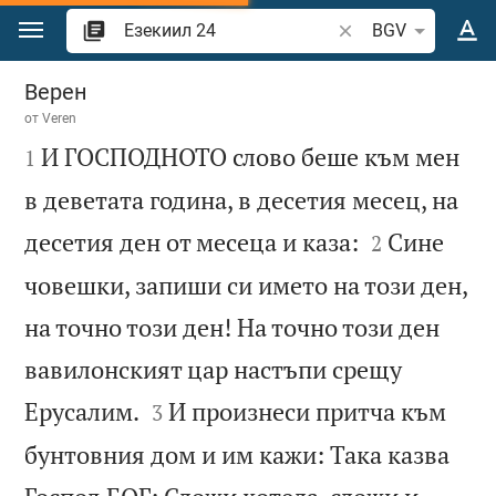
Преминете към съдържанието
Търсете стих или 
BGV
Езекиил 24
Верен
от
Veren

И ГОСПОДНОТО слово беше към мен
1
в деветата година, в десетия месец, на


десетия ден от месеца и каза:
Сине
2
човешки, запиши си името на този ден,
на точно този ден! На точно този ден
вавилонският цар настъпи срещу


Ерусалим.
И произнеси притча към
3
бунтовния дом и им кажи: Така казва