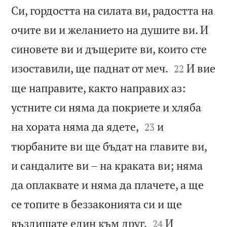
Си, гордостта на силата ви, радостта на
очите ви и желанието на душите ви. И
синовете ви и дъщерите ви, които сте


изоставили, ще паднат от меч.
И вие
22
ще направите, както направих аз:
устните си няма да покриете и хляба


на хората няма да ядете,
и
23
тюрбаните ви ще бъдат на главите ви,
и сандалите ви – на краката ви; няма
да оплаквате и няма да плачете, а ще
се топите в беззаконията си и ще


въздишате един към друг.
И
24