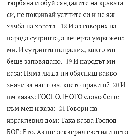
тюрбана и обуй сандалите на краката
си, не покривай устните си и не яж


хляба на хората.
И аз говорих на
18
народа сутринта, а вечерта умря жена
ми. И сутринта направих, както ми


беше заповядано.
И народът ми
19
каза: Няма ли да ни обясниш какво


значи за нас това, което правиш?
И
20
им казах: ГОСПОДНОТО слово беше


към мен и каза:
Говори на
21
израилевия дом: Така казва Господ
БОГ: Ето, Аз ще оскверня светилището