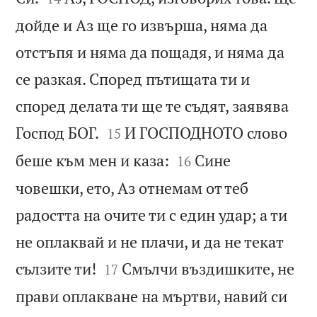
дойде и Аз ще го извърша, няма да
отстъпя и няма да пощадя, и няма да
се разкая. Според пътищата ти и
според делата ти ще те съдят, заявява


Господ БОГ.
И ГОСПОДНОТО слово
15


беше към мен и каза:
Сине
16
човешки, ето, Аз отнемам от теб
радостта на очите ти с един удар; а ти
не оплаквай и не плачи, и да не текат


сълзите ти!
Смълчи въздишките, не
17
прави оплакване на мъртви, навий си