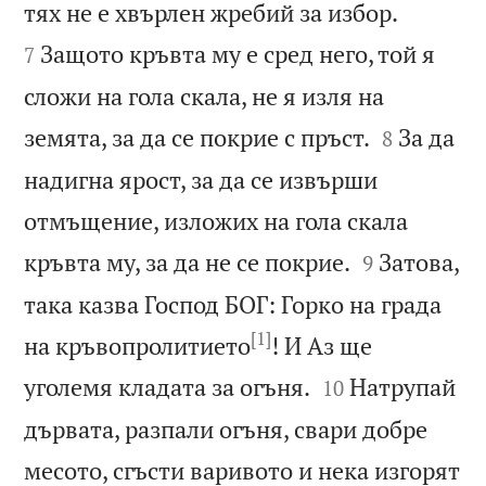


тях не е хвърлен жребий за избор.
Защото кръвта му е сред него, той я
7
сложи на гола скала, не я изля на


земята, за да се покрие с пръст.
За да
8
надигна ярост, за да се извърши
отмъщение, изложих на гола скала


кръвта му, за да не се покрие.
Затова,
9
така казва Господ БОГ: Горко на града
[1]
на кръвопролитието
! И Аз ще


уголемя кладата за огъня.
Натрупай
10
дървата, разпали огъня, свари добре
месото, сгъсти варивото и нека изгорят