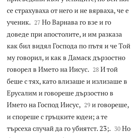
се страхуваха от него и не вярваха, че е


ученик.
Но Варнава го взе и го
27
доведе при апостолите, и им разказа
как бил видял Господа по пътя и че Той
му говорил, и как в Дамаск дързостно


говорел в Името на Иисус.
И той
28
беше с тях, като влизаше и излизаше в
Ерусалим и говореше дързостно в


Името на Господ Иисус,
и говореше,
29
и спореше с гръцките юдеи; а те


търсеха случай да го убиятст. 23;.
Но
30