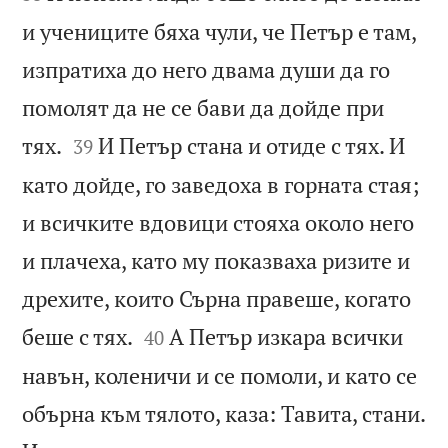
и учениците бяха чули, че Петър е там,
изпратиха до него двама души да го
помолят да не се бави да дойде при


тях.
И Петър стана и отиде с тях. И
39
като дойде, го заведоха в горната стая;
и всичките вдовици стояха около него
и плачеха, като му показваха ризите и
дрехите, които Сърна правеше, когато


беше с тях.
А Петър изкара всички
40
навън, коленичи и се помоли, и като се
обърна към тялото, каза: Тавита, стани.