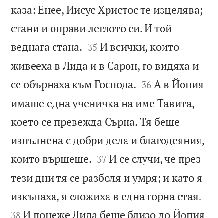
каза: Енее, Иисус Христос те изцелява;
стани и оправи леглото си. И той


веднага стана.
И всички, които
35
живееха в Лида и в Сарон, го видяха и


се обърнаха към Господа.
А в Йопия
36
имаше една ученичка на име Тавита,
което се превежда Сърна. Тя беше
изпълнена с добри дела и благодеяния,


които вършеше.
И се случи, че през
37
тези дни тя се разболя и умря; и като я


изкъпаха, я сложиха в една горна стая.
И понеже Лида беше близо до Йопия
38