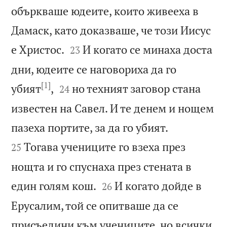
объркваше юдеите, които живееха в
Дамаск, като доказваше, че този Иисус


е Христос.
И когато се минаха доста
23
дни, юдеите се наговориха да го
[1]


убият
,
но техният заговор стана
24
известен на Савел. И те денем и нощем


пазеха портите, за да го убият.
Тогава учениците го взеха през
25
нощта и го спуснаха през стената в


един голям кош.
И когато дойде в
26
Ерусалим, той се опитваше да се
присъедини към учениците, но всички