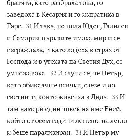
братята, като разбраха това, го
заведоха в Кесария и го изпратиха в


Тарс.
И така, по цяла Юдея, Галилея
31
и Самария църквите имаха мир и се
изграждаха, и като ходеха в страх от
Господа и в утехата на Светия Дух, се


умножаваха.
И случи се, че Петър,
32
като обикаляше всички, слезе и до


светиите, които живееха в Лида.
И
33
там намери един човек на име Еней,
който от осем години лежеше на легло


и беше парализиран.
И Петър му
34