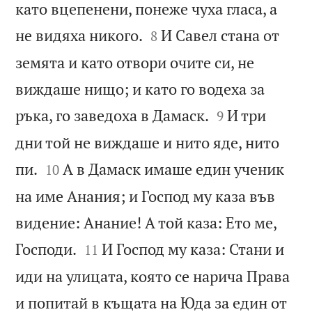
като вцепенени, понеже чуха гласа, а


не видяха никого.
И Савел стана от
8
земята и като отвори очите си, не
виждаше нищо; и като го водеха за


ръка, го заведоха в Дамаск.
И три
9
дни той не виждаше и нито яде, нито


пи.
А в Дамаск имаше един ученик
10
на име Анания; и Господ му каза във
видение: Анание! А той каза: Ето ме,


Господи.
И Господ му каза: Стани и
11
иди на улицата, която се нарича Права
и попитай в къщата на Юда за един от