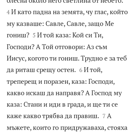
блесна около него светлина от небето.
И като падна на земята, чу глас, който
4
му казваше: Савле, Савле, защо Ме


гониш?
И той каза: Кой си Ти,
5
Господи? А Той отговори: Аз съм
Иисус, когото ти гониш. Трудно е за теб


да риташ срещу остен.
И той,
6
треперещ и поразен, каза: Господи,
какво искаш да направя? А Господ му
каза: Стани и иди в града, и ще ти се


каже какво трябва да правиш.
А
7
мъжете, които го придружаваха, стояха