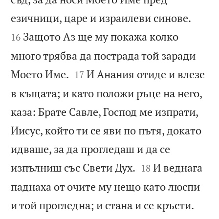


езичници, царе и израилеви синове.
Защото Аз ще му покажа колко
16
много трябва да пострада той заради


Моето Име.
И Анания отиде и влезе
17
в къщата; и като положи ръце на него,
каза: Брате Савле, Господ ме изпрати,
Иисус, който ти се яви по пътя, докато
идваше, за да прогледаш и да се


изпълниш със Свети Дух.
И веднага
18
паднаха от очите му нещо като люспи


и той прогледна; и стана и се кръсти.