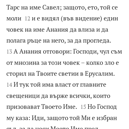
Тарс на име Савел; защото, ето, той се


моли
и е видял (във видение) един
12
човек на име Анания да влиза и да


полага ръце на него, за да прогледа.
А Анания отговори: Господи, чул съм
13
от мнозина за този човек – колко зло е


сторил на Твоите светии в Ерусалим.
И тук той има власт от главните
14
свещеници да върже всички, които


призовават Твоето Име.
Но Господ
15
му каза: Иди, защото той Ми е избран
съд, за да носи Моето Име пред