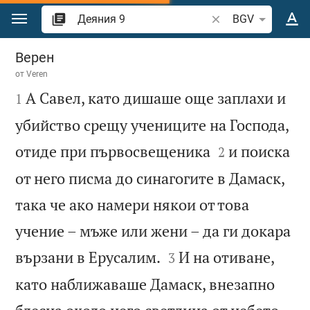
Преминете към съдържанието
Търсете стих или 
BGV
Деяния 9
Верен
от
Veren

А Савел, като дишаше още заплахи и
1
убийство срещу учениците на Господа,


отиде при първосвещеника
и поиска
2
от него писма до синагогите в Дамаск,
така че ако намери някои от това
учение – мъже или жени – да ги докара


вързани в Ерусалим.
И на отиване,
3
като наближаваше Дамаск, внезапно

