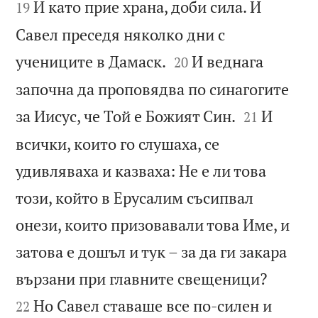
И като прие храна, доби сила. И
19
Савел преседя няколко дни с


учениците в Дамаск.
И веднага
20
започна да проповядва по синагогите


за Иисус, че Той е Божият Син.
И
21
всички, които го слушаха, се
удивляваха и казваха: Не е ли това
този, който в Ерусалим съсипвал
онези, които призовавали това Име, и
затова е дошъл и тук – за да ги закара


вързани при главните свещеници?
Но Савел ставаше все по-силен и
22