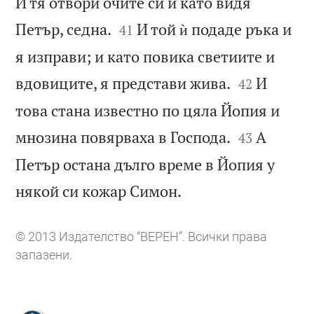
И тя отвори очите си и като видя


Петър, седна.
И той ѝ подаде ръка и
41
я изправи; и като повика светиите и


вдовиците, я представи жива.
И
42
това стана известно по цяла Йопия и


мнозина повярваха в Господа.
А
43
Петър остана дълго време в Йопия у

някой си кожар Симон.
© 2013 Издателство “ВЕРЕН”. Всички права
запазени.