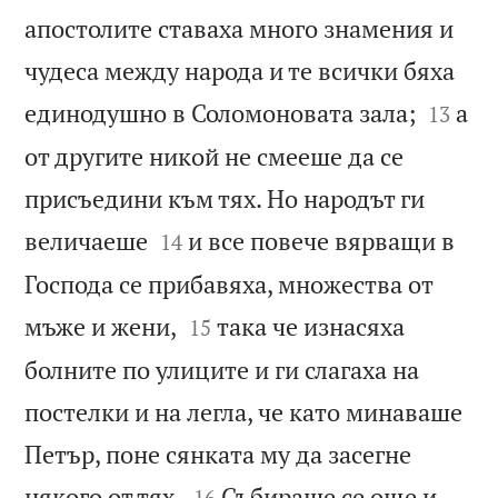
апостолите ставаха много знамения и
чудеса между народа и те всички бяха


единодушно в Соломоновата зала;
а
13
от другите никой не смееше да се
присъедини към тях. Но народът ги


величаеше
и все повече вярващи в
14
Господа се прибавяха, множества от


мъже и жени,
така че изнасяха
15
болните по улиците и ги слагаха на
постелки и на легла, че като минаваше
Петър, поне сянката му да засегне


някого от тях.
Събираше се още и
16