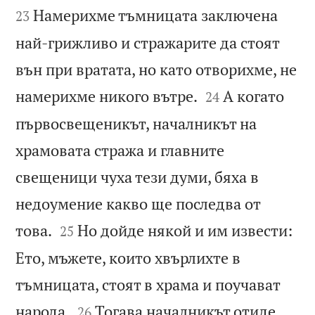
Намерихме тъмницата заключена
23
най-грижливо и стражарите да стоят
вън при вратата, но като отворихме, не


намерихме никого вътре.
А когато
24
първосвещеникът, началникът на
храмовата стража и главните
свещеници чуха тези думи, бяха в
недоумение какво ще последва от


това.
Но дойде някой и им извести:
25
Ето, мъжете, които хвърлихте в
тъмницата, стоят в храма и поучават


народа.
Тогава началникът отиде
26