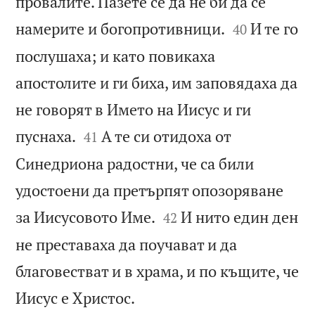
провалите. Пазете се да не би да се


намерите и богопротивници.
И те го
40
послушаха; и като повикаха
апостолите и ги биха, им заповядаха да
не говорят в Името на Иисус и ги


пуснаха.
А те си отидоха от
41
Синедриона радостни, че са били
удостоени да претърпят опозоряване


за Иисусовото Име.
И нито един ден
42
не преставаха да поучават и да
благовестват и в храма, и по къщите, че

Иисус е Христос.