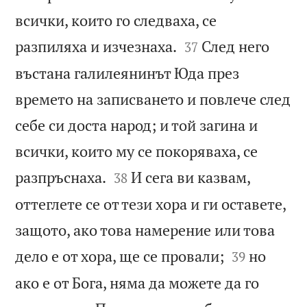
всички, които го следваха, се


разпиляха и изчезнаха.
След него
37
въстана галилеянинът Юда през
времето на записването и повлече след
себе си доста народ; и той загина и
всички, които му се покоряваха, се


разпръснаха.
И сега ви казвам,
38
оттеглете се от тези хора и ги оставете,
защото, ако това намерение или това


дело е от хора, ще се провали;
но
39
ако е от Бога, няма да можете да го