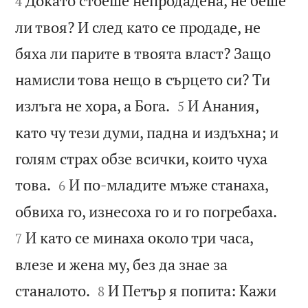
Докато стоеше непродадена, не беше
4
ли твоя? И след като се продаде, не
бяха ли парите в твоята власт? Защо
намисли това нещо в сърцето си? Ти


излъга не хора, а Бога.
И Анания,
5
като чу тези думи, падна и издъхна; и
голям страх обзе всички, които чуха


това.
И по-младите мъже станаха,
6


обвиха го, изнесоха го и го погребаха.
И като се минаха около три часа,
7
влезе и жена му, без да знае за


станалото.
И Петър я попита: Кажи
8