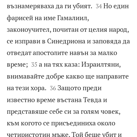


възнамеряваха да ги убият.
Но един
34
фарисей на име Гамалиил,
законоучител, почитан от целия народ,
се изправи в Синедриона и заповяда да
отведат апостолите навън за малко


време;
а на тях каза: Израилтяни,
35
внимавайте добре какво ще направите


на тези хора.
Защото преди
36
известно време въстана Тевда и
представяше себе си за голям човек,
към когото се присъединиха около
четиристотин мъже. Той беше убит и