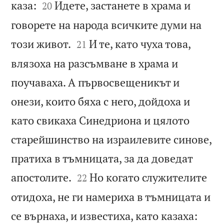


каза:
Идете, застанете в храма и
20
говорете на народа всичките думи на


този живот.
И те, като чуха това,
21
влязоха на разсъмване в храма и
поучаваха. А първосвещеникът и
онези, които бяха с него, дойдоха и
като свикаха Синедриона и цялото
старейшинство на израилевите синове,
пратиха в тъмницата, за да доведат


апостолите.
Но когато служителите
22
отидоха, не ги намериха в тъмницата и


се върнаха, и известиха, като казаха: