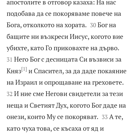
апостолите в отговор казаха: На нас
подобава да се покоряваме повече на


Бога, отколкото на хората.
Бог на
30
бащите ни възкреси Иисус, когото вие


убихте, като Го приковахте на дърво.
Него Бог с десницата Си възвиси за
31
[1]
Княз
и Спасител, за да даде покаяние


на Израил и опрощаване на греховете.
И ние сме Негови свидетели за тези
32
неща и Светият Дух, когото Бог даде на


онези, които Му се покоряват.
А те,
33
като чуха това, се късаха от яд и