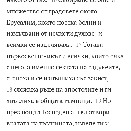
множество от градовете около
Ерусалим, които носеха болни и
измъчвани от нечисти духове; и


всички се изцеляваха.
Тогава
17
първосвещеникът и всички, които бяха
с него, а именно сектата на садукеите,


станаха и се изпълниха със завист,
сложиха ръце на апостолите и ги
18


хвърлиха в общата тъмница.
Но
19
през нощта Господен ангел отвори
вратата на тъмницата, изведе ги и