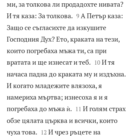
ми, за толкова ли продадохте нивата?


И тя каза: За толкова.
А Петър каза:
9
Защо се съгласихте да изкушите
Господния Дух? Ето, краката на тези,
които погребаха мъжа ти, са при


вратата и ще изнесат и теб.
И тя
10
начаса падна до краката му и издъхна.
И когато младежите влязоха, я
намериха мъртва; изнесоха я и я


погребаха до мъжа ѝ.
И голям страх
11
обзе цялата църква и всички, които


чуха това.
И чрез ръцете на
12