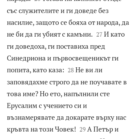
със служителите и ги доведе без
насилие, защото се бояха от народа, да


не би да ги убият с камъни.
И като
27
ги доведоха, ги поставиха пред
Синедриона и първосвещеникът ги


попита, като каза:
Не ви ли
28
заповядахме строго да не поучавате в
това име? Но ето, напълнили сте
Ерусалим с учението си и
възнамерявате да докарате върху нас


кръвта на този Човек!
А Петър и
29