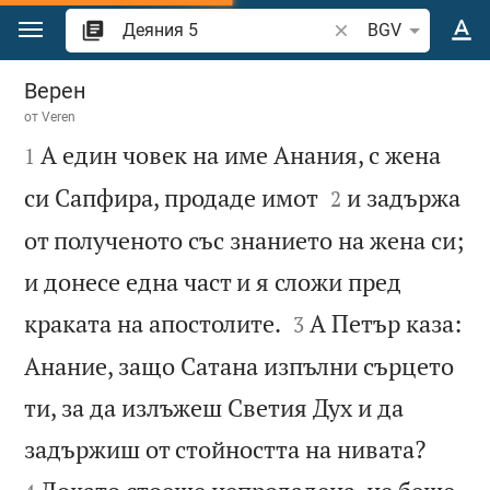
Преминете към съдържанието
Търсете стих или 
BGV
Деяния 5
Верен
от
Veren

А един човек на име Анания, с жена
1


си Сапфира, продаде имот
и задържа
2
от полученото със знанието на жена си;
и донесе една част и я сложи пред


краката на апостолите.
А Петър каза:
3
Анание, защо Сатана изпълни сърцето
ти, за да излъжеш Светия Дух и да


задържиш от стойността на нивата?