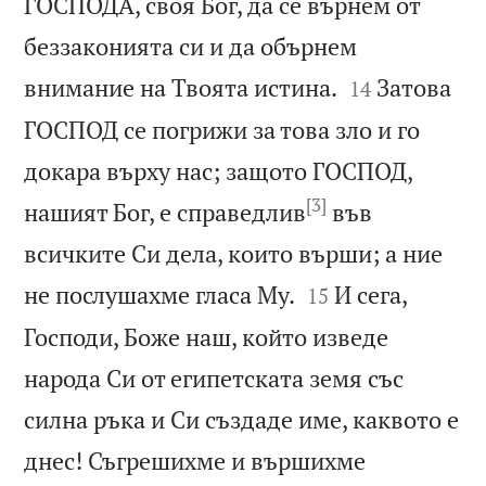
ГОСПОДА, своя Бог, да се върнем от
беззаконията си и да обърнем


внимание на Твоята истина.
Затова
14
ГОСПОД се погрижи за това зло и го
докара върху нас; защото ГОСПОД,
[3]
нашият Бог, е справедлив
във
всичките Си дела, които върши; а ние


не послушахме гласа Му.
И сега,
15
Господи, Боже наш, който изведе
народа Си от египетската земя със
силна ръка и Си създаде име, каквото е
днес! Съгрешихме и вършихме