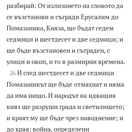
разбирай: От излизането на словото да
се възстанови и съгради Ерусалим до
Помазаника, Княза, ще бъдат седем
седмици и шестдесет и две седмици; и
ще бъде възстановен и съграден, с

улици и окоп, и то в размирни времена.

И след шестдесет и две седмици
26
Помазаникът ще бъде отмахнат и няма
да има нищо. И народът на идващия
княз ще разруши града и светилището;
и краят му ще бъде чрез наводнение; и
до края: война, определени