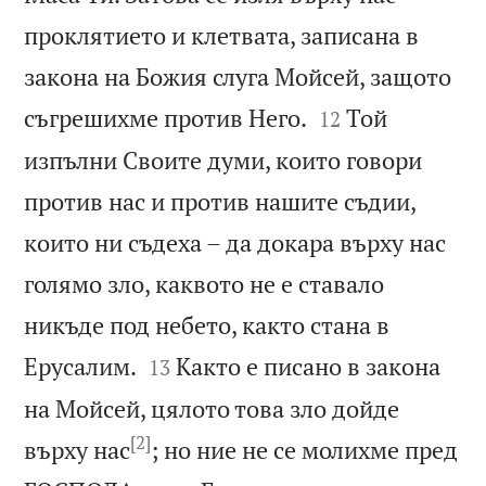
проклятието и клетвата, записана в
закона на Божия слуга Мойсей, защото


съгрешихме против Него.
Той
12
изпълни Своите думи, които говори
против нас и против нашите съдии,
които ни съдеха – да докара върху нас
голямо зло, каквото не е ставало
никъде под небето, както стана в


Ерусалим.
Както е писано в закона
13
на Мойсей, цялото това зло дойде
[2]
върху нас
; но ние не се молихме пред