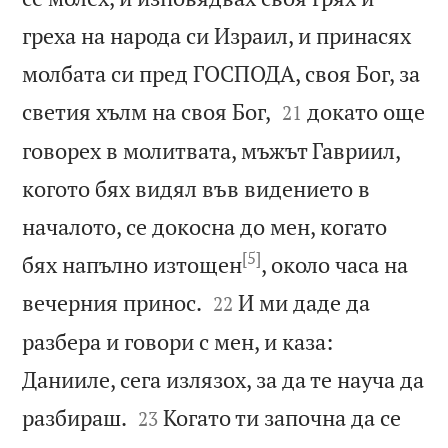
греха на народа си Израил, и принасях
молбата си пред ГОСПОДА, своя Бог, за


светия хълм на своя Бог,
докато още
21
говорех в молитвата, мъжът Гавриил,
когото бях видял във видението в
началото, се докосна до мен, когато
[5]
бях напълно изтощен
, около часа на


вечерния принос.
И ми даде да
22
разбера и говори с мен, и каза:
Данииле, сега излязох, за да те науча да


разбираш.
Когато ти започна да се
23