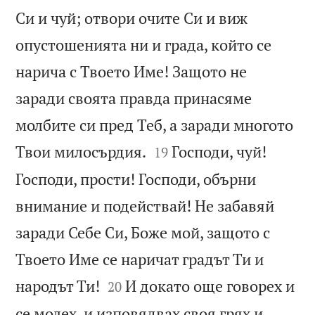
Си и чуй; отвори очите Си и виж
опустошенията ни и града, който се
нарича с Твоето Име! Защото не
заради своята правда принасяме
молбите си пред Теб, а заради многото


Твои милосърдия.
Господи, чуй!
19
Господи, прости! Господи, обърни
внимание и подействай! Не забавяй
заради Себе Си, Боже мой, защото с
Твоето Име се наричат градът Ти и


народът Ти!
И докато още говорех и
20
се молех, и изповядвах своя грях и