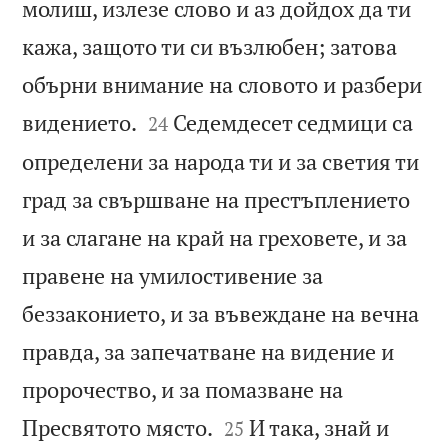
молиш, излезе слово и аз дойдох да ти
кажа, защото ти си възлюбен; затова
обърни внимание на словото и разбери


видението.
Седемдесет седмици са
24
определени за народа ти и за светия ти
град за свършване на престъплението
и за слагане на край на греховете, и за
правене на умилостивение за
беззаконието, и за въвеждане на вечна
правда, за запечатване на видение и
пророчество, и за помазване на


Пресвятото място.
И така, знай и
25