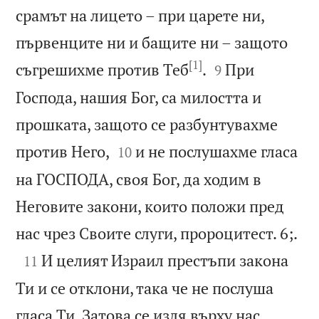
срамът на лицето – при царете ни,
първенците ни и бащите ни – защото
[1]


съгрешихме против Теб
.
При
9
Господа, нашия Бог, са милостта и
прошката, защото се разбунтувахме


против Него,
и не послушахме гласа
10
на ГОСПОДА, своя Бог, да ходим в
Неговите закони, които положи пред

нас чрез Своите слуги, пророцитест. 6;.

И целият Израил престъпи закона
11
Ти и се отклони, така че не послуша
гласа Ти. Затова се изля върху нас