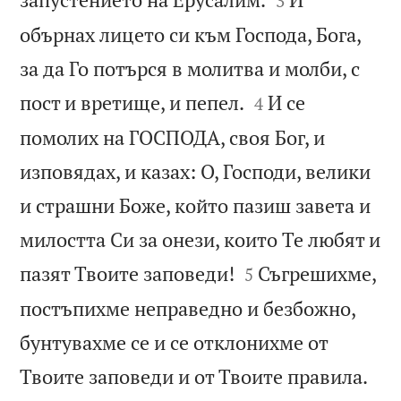
3
обърнах лицето си към Господа, Бога,
за да Го потърся в молитва и молби, с


пост и вретище, и пепел.
И се
4
помолих на ГОСПОДА, своя Бог, и
изповядах, и казах: О, Господи, велики
и страшни Боже, който пазиш завета и
милостта Си за онези, които Те любят и


пазят Твоите заповеди!
Съгрешихме,
5
постъпихме неправедно и безбожно,
бунтувахме се и се отклонихме от


Твоите заповеди и от Твоите правила.