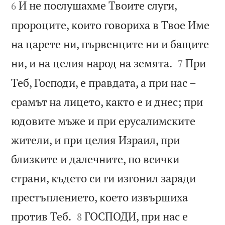
И не послушахме Твоите слуги,
6
пророците, които говориха в Твое Име
на царете ни, първенците ни и бащите


ни, и на целия народ на земята.
При
7
Теб, Господи, е правдата, а при нас –
срамът на лицето, както е и днес; при
юдовите мъже и при ерусалимските
жители, и при целия Израил, при
близките и далечните, по всички
страни, където си ги изгонил заради
престъплението, което извършиха


против Теб.
ГОСПОДИ, при нас е
8