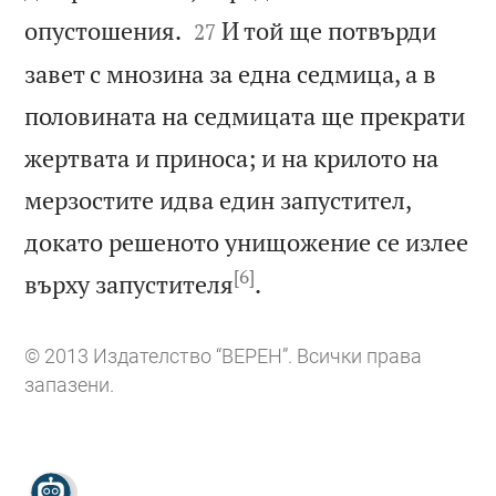


опустошения.
И той ще потвърди
27
завет с мнозина за една седмица, а в
половината на седмицата ще прекрати
жертвата и приноса; и на крилото на
мерзостите идва един запустител,
докато решеното унищожение се излее
[6]

върху запустителя
.
© 2013 Издателство “ВЕРЕН”. Всички права
запазени.