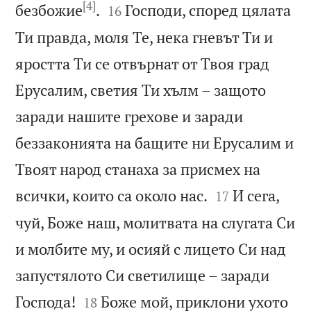
[4]


безбожие
.
Господи, според цялата
16
Ти правда, моля Те, нека гневът Ти и
яростта Ти се отвърнат от Твоя град
Ерусалим, светия Ти хълм – защото
заради нашите грехове и заради
беззаконията на бащите ни Ерусалим и
Твоят народ станаха за присмех на


всички, които са около нас.
И сега,
17
чуй, Боже наш, молитвата на слугата Си
и молбите му, и осияй с лицето Си над
запустялото Си светилище – заради


Господа!
Боже мой, приклони ухото
18