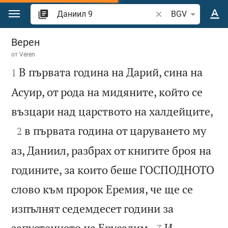
Преминете към съдържанието
Търсете стих или 
BGV
Даниил 9
Верен
от
Veren

В първата година на Дарий, сина на
1
Асуир, от рода на мидяните, който се

възцари над царството на халдейците,

в първата година от царуването му
2
аз, Даниил, разбрах от книгите броя на
годините, за които беше ГОСПОДНОТО
слово към пророк Еремия, че ще се
изпълнят седемдесет години за


запустението на Ерусалим.
И