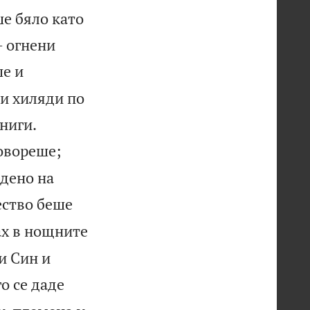
ше бяло като
– огнени
ше и
ки хиляди по


ниги.
говореше;
адено на
ество беше
ах в нощните
и Син и
о се даде