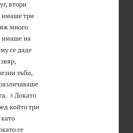
уг, втори
и имаше три
изяж много
то имаше на
 му се даде
 звяр,
езни зъби,
 различаваше


га.
Докато
8
ред който три
 като
окато се