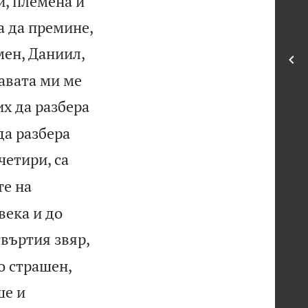
и, племена и
а да премине,
мен, Даниил,
лавата ми ме
х да разбера
да разбера
четири, са
те на
века и до
твъртия звяр,
о страшен,
ше и