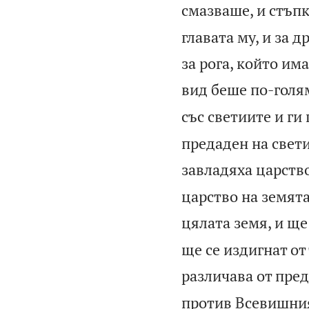
смазваше, и стъпк
главата му, и за д
за рога, който им
вид беше по-голям
със светиите и ги
предаден на свети
завладяха царств
царство на земята
цялата земя, и ще
ще се издигнат от 
различава от пре
против Всевишния