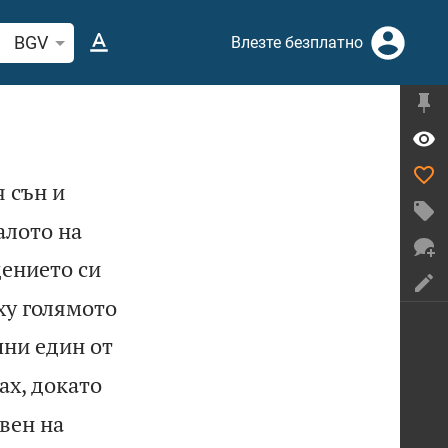
рсете стих или дума в Библията
BGV
Влезте безплатно
 сън и
алото на
дението си
ху голямото
чни един от
ах, докато
авен на