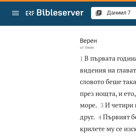
Преминете към съдържанието
Даниил 7
Верен
от
Veren

В първата годин
1
видения на глават
словото беше така
през нощта, и ето


море.
И четири 
3


друг.
Първият бе
4
крилете му се изс