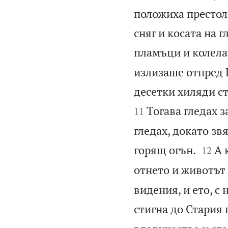
положиха престол
сняг и косата на 
пламъци и колела
излизаше отпред 
десетки хиляди ст
Тогава гледах з
11
гледах, докато зв


горящ огън.
А 
12
отнето и животът 
видения, и ето, с
стигна до Стария 