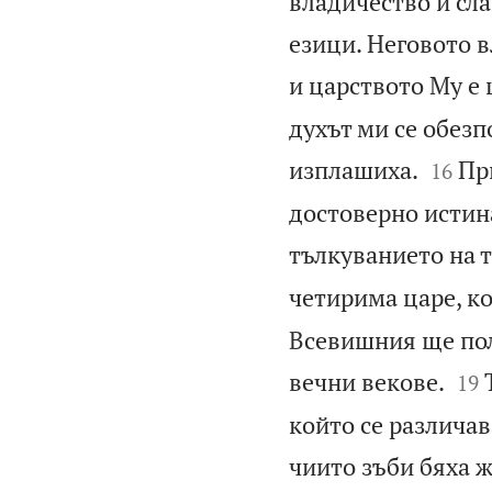
владичество и сла
езици. Неговото в
и царството Му е 
духът ми се обезп


изплашиха.
Пр
16
достоверно истина
тълкуванието на 
четирима царе, ко
Всевишния ще пол


вечни векове.
19
който се различа
чиито зъби бяха ж