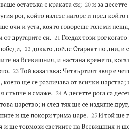


ваше остатъка с краката си;
и за десетте
20
ругия рог, който излезе нагоре и пред който 
аше очи и уста, която говореше големи неща,


 от другарите си.
Гледах този рог когато
21


 победи,
докато дойде Старият по дни, и 
22
ите на Всевишния, и настана времето, кога


ото.
Той каза така: Четвъртият звяр е че
23
, което ще се различава от всички царства;


 я стъпче и смаже.
А десетте рога са десе
24
това царство; и след тях ще се издигне друг


дните и ще покори трима царе.
И той ще 
25
 и ще тормози светиите на Всевишния и ще