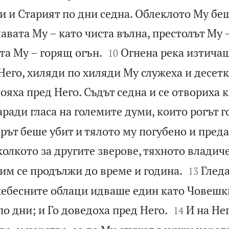
и и Старият по дни седна. Облеклото Му бе
главата Му – като чиста вълна, престолът Му 


та Му – горящ огън.
Огнена река изтича
10
Него, хиляди по хиляди Му служеха и десет
ояха пред Него. Съдът седна и се отвориха к
аради гласа на големите думи, които рогът 
ярът беше убит и тялото му погубено и пред
колкото за другите зверове, тяхното владич


им се продължи до време и година.
Глед
13
 небесните облаци идваше един като Човешк


по дни; и Го доведоха пред Него.
И на Нег
14