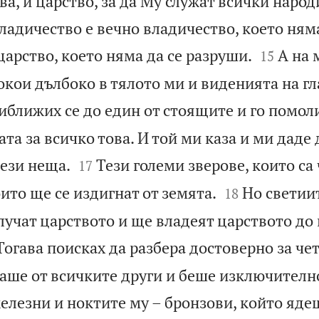
ва, и царство, за да Му служат всички народ
ладичество е вечно владичество, което ням


царство, което няма да се разруши.
А на 
15
окои дълбоко в тялото ми и виденията на г
иближих се до един от стоящите и го помоли
та за всичко това. И той ми каза и ми даде 


тези неща.
Тези големи зверове, които са 
17


ито ще се издигнат от земята.
Но светии
18
учат царството и ще владеят царството до 
Тогава поисках да разбера достоверно за че
ваше от всичките други и беше изключителн
елезни и ноктите му – бронзови, който яде