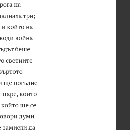
 рога на
паднаха три;
 и който на
 води война
съдът беше
то светиите
твъртото
 и ще погълне
т царе, които
, който ще се
говори думи
 замисли да