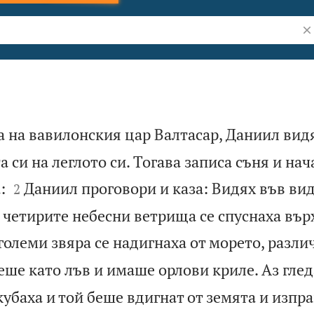
Тъ
а на вавилонския цар Валтасар, Даниил видя
а си на леглото си. Тогава записа съня и нач


:
Даниил проговори и каза: Видях във ви
2
, четирите небесни ветрища се спуснаха вър
големи звяра се надигнаха от морето, разли
ше като лъв и имаше орлови криле. Аз глед
кубаха и той беше вдигнат от земята и изпр