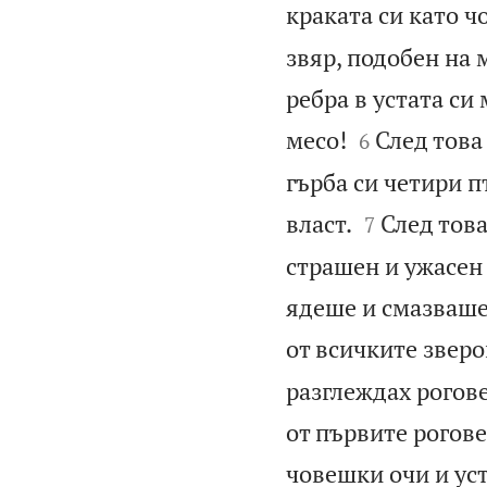
краката си като ч
звяр, подобен на 
ребра в устата си


месо!
След това 
6
гърба си четири п


власт.
След това
7
страшен и ужасен
ядеше и смазваше,
от всичките зверо
разглеждах рогове
от първите рогове
човешки очи и уст