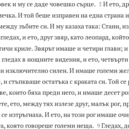


овек и му се даде човешко сърце.
И ето, др
5
мечка. И той беше изправен на една страна 
 между зъбите си. И му казаха така: Стани, 
гледах, и ето, друг звяр, като леопард, кой
тичи криле. Звярът имаше и четири глави; и
 гледах в нощните видения, и ето, четвърти
 и изключително силен. И имаше големи жел
 и стъпкваше остатъка с краката си. Той се
ве, които бяха преди него, и имаше десет ро
те, ето, между тях излезе друг, малък рог, п
 се изтръгнаха. И ето, на този рог имаше очи


а, която говореше големи неща.
Гледах, д
9