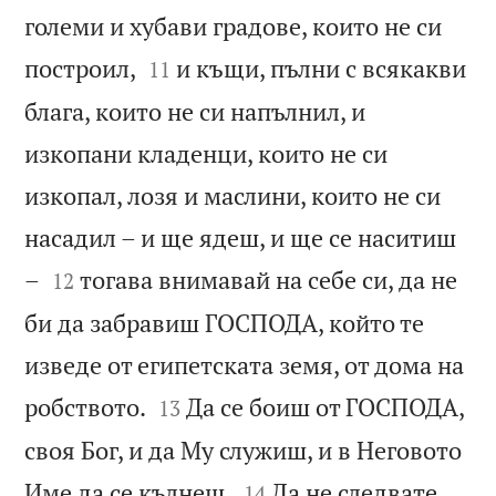
големи и хубави градове, които не си


построил,
и къщи, пълни с всякакви
11
блага, които не си напълнил, и
изкопани кладенци, които не си
изкопал, лозя и маслини, които не си
насадил – и ще ядеш, и ще се наситиш


–
тогава внимавай на себе си, да не
12
би да забравиш ГОСПОДА, който те
изведе от египетската земя, от дома на


робството.
Да се боиш от ГОСПОДА,
13
своя Бог, и да Му служиш, и в Неговото


Име да се кълнеш.
Да не следвате
14