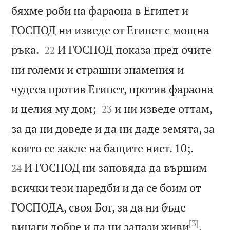
бяхме роби на фараона в Египет и
ГОСПОД ни изведе от Египет с мощна


ръка.
И ГОСПОД показа пред очите
22
ни големи и страшни знамения и
чудеса против Египет, против фараона


и целия му дом;
и ни изведе оттам,
23
за да ни доведе и да ни даде земята, за


която се закле на бащите нист. 10;.
И ГОСПОД ни заповяда да вършим
24
всички тези наредби и да се боим от
ГОСПОДА, своя Бог, за да ни бъде
[3]
винаги добре и да ни запази живи
,