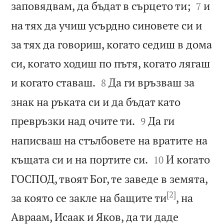


заповядвам, да бъдат в сърцето ти;
и
7
на тях да учиш усърдно синовете си и
за тях да говориш, когато седиш в дома
си, когато ходиш по пътя, когато лягаш


и когато ставаш.
Да ги връзваш за
8
знак на ръката си и да бъдат като


превръзки над очите ти.
Да ги
9
написваш на стълбовете на вратите на


къщата си и на портите си.
И когато
10
ГОСПОД, твоят Бог, те заведе в земята,
[2]
за която се закле на бащите ти
, на
Авраам, Исаак и Яков, да ти даде