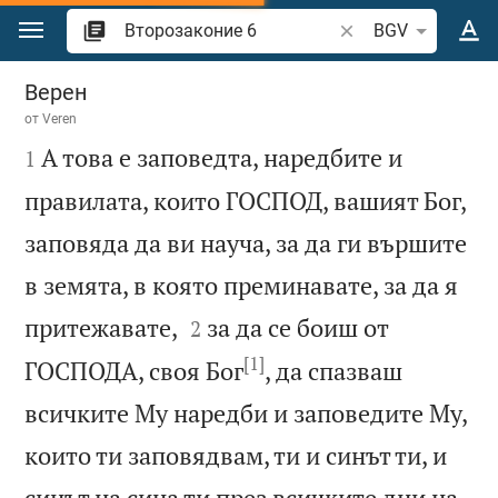
Преминете към съдържанието
Търсете стих или 
BGV
Второзаконие 6
Верен
от
Veren

А това е заповедта, наредбите и
1
правилата, които ГОСПОД, вашият Бог,
заповяда да ви науча, за да ги вършите
в земята, в която преминавате, за да я


притежавате,
за да се боиш от
2
[1]
ГОСПОДА, своя Бог
, да спазваш
всичките Му наредби и заповедите Му,
които ти заповядвам, ти и синът ти, и
синът на сина ти през всичките дни на