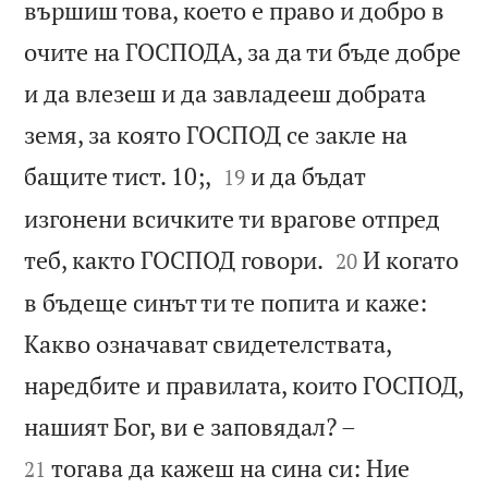
вършиш това, което е право и добро в
очите на ГОСПОДА, за да ти бъде добре
и да влезеш и да завладееш добрата
земя, за която ГОСПОД се закле на


бащите тист. 10;,
и да бъдат
19
изгонени всичките ти врагове отпред


теб, както ГОСПОД говори.
И когато
20
в бъдеще синът ти те попита и каже:
Какво означават свидетелствата,
наредбите и правилата, които ГОСПОД,


нашият Бог, ви е заповядал? –
тогава да кажеш на сина си: Ние
21