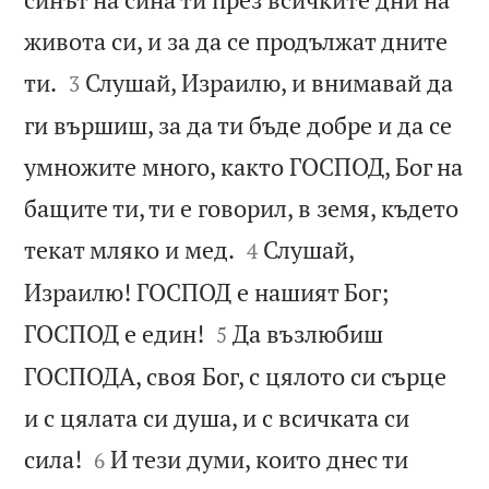
живота си, и за да се продължат дните


ти.
Слушай, Израилю, и внимавай да
3
ги вършиш, за да ти бъде добре и да се
умножите много, както ГОСПОД, Бог на
бащите ти, ти е говорил, в земя, където


текат мляко и мед.
Слушай,
4
Израилю! ГОСПОД е нашият Бог;


ГОСПОД е един!
Да възлюбиш
5
ГОСПОДА, своя Бог, с цялото си сърце
и с цялата си душа, и с всичката си


сила!
И тези думи, които днес ти
6