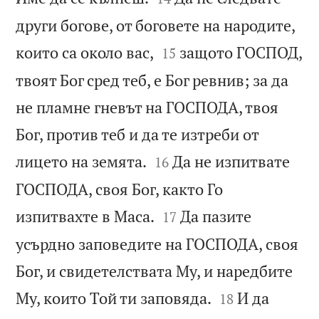
други богове, от боговете на народите,


които са около вас,
защото ГОСПОД,
15
твоят Бог сред теб, е Бог ревнив; за да
не пламне гневът на ГОСПОДА, твоя
Бог, против теб и да те изтреби от


лицето на земята.
Да не изпитвате
16
ГОСПОДА, своя Бог, както Го


изпитвахте в Маса.
Да пазите
17
усърдно заповедите на ГОСПОДА, своя
Бог, и свидетелствата Му, и наредбите


Му, които Той ти заповяда.
И да
18