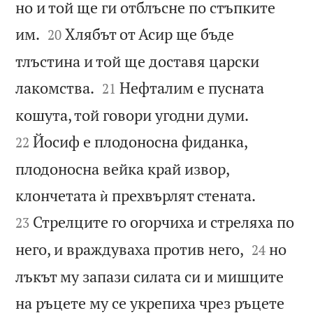
но и той ще ги отблъсне по стъпките


им.
Хлябът от Асир ще бъде
20
тлъстина и той ще доставя царски


лакомства.
Нефталим е пусната
21


кошута, той говори угодни думи.
Йосиф е плодоносна фиданка,
22
плодоносна вейка край извор,


клончетата ѝ прехвърлят стената.
Стрелците го огорчиха и стреляха по
23


него, и враждуваха против него,
но
24
лъкът му запази силата си и мишците
на ръцете му се укрепиха чрез ръцете