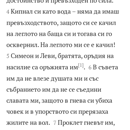
достойнство и превъзходен по сила.
Кипнал си като вода – няма да имаш
4
превъзходството, защото си се качил
на леглото на баща си и тогава си го


осквернил. На леглото ми се е качил!
Симеон и Леви, братята, оръдия на
5
[1]


насилие са оръжията им
.
В съвета
6
им да не влезе душата ми и със
събранието им да не се съедини
славата ми, защото в гнева си убиха
човек и в упорството си прерязаха


жилите на вол.
Проклет гневът им,
7