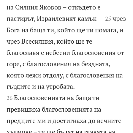
на Силния Яковов – откъдето е


пастирът, Израилевият камък –
чрез
25
Бога на баща ти, който ще ти помага, и
чрез Всесилния, който ще те
благославя с небесни благословения от
горе, с благословения на бездната,
която лежи отдолу, с благословения на


гърдите и на утробата.
Благословенията на баща ти
26
превишиха благословенията на
предците ми и достигнаха до вечните
хълмове – те ще бъдат на главата на