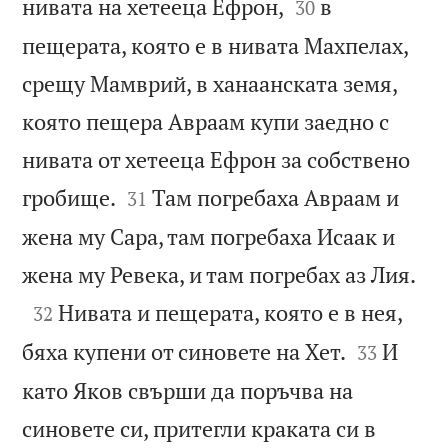


нивата на хетееца Ефрон,
в
30
пещерата, която е в нивата Махпелах,
срещу Мамврий, в ханаанската земя,
която пещера Авраам купи заедно с
нивата от хетееца Ефрон за собствено


гробище.
Там погребаха Авраам и
31
жена му Сара, там погребаха Исаак и

жена му Ревека, и там погребах аз Лия.

Нивата и пещерата, която е в нея,
32


бяха купени от синовете на Хет.
И
33
като Яков свърши да поръчва на
синовете си, притегли краката си в