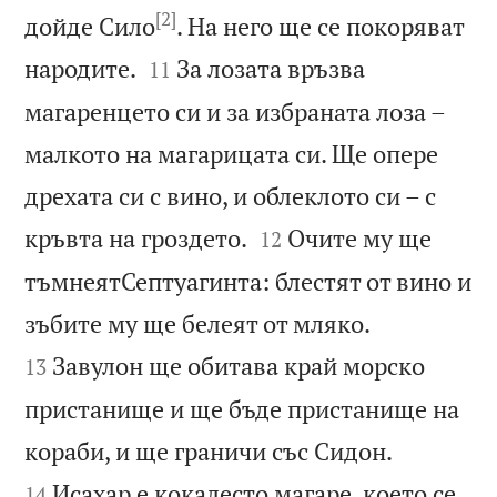
[2]
дойде Сило
. На него ще се покоряват


народите.
За лозата връзва
11
магаренцето си и за избраната лоза –
малкото на магарицата си. Ще опере
дрехата си с вино, и облеклото си – с


кръвта на гроздето.
Очите му ще
12
тъмнеятСептуагинта: блестят от вино и


зъбите му ще белеят от мляко.
Завулон ще обитава край морско
13
пристанище и ще бъде пристанище на


кораби, и ще граничи със Сидон.
Исахар е кокалесто магаре, което се
14