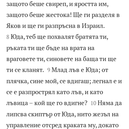
защото беше свиреп, и яростта им,
защото беше жестока! Ще ги разделя в


Яков и ще ги разпръсна в Израил.
Юда, теб ще похвалят братята ти,
8
ръката ти ще бъде на врата на
враговете ти, синовете на баща ти ще


ти се кланят.
Млад лъв е Юда; от
9
плячка, сине мой, се вдигаш; легнал е и
се е разпрострял като лъв, и като


лъвица – кой ще го вдигне?
Няма да
10
липсва скиптър от Юда, нито жезъл на
управление отсред краката му, докато