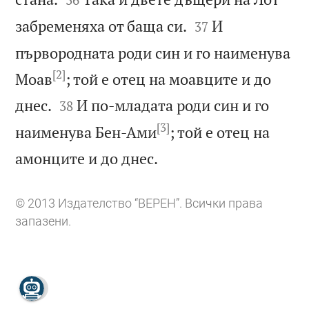


забременяха от баща си.
И
37
първородната роди син и го наименува
[2]
Моав
; той е отец на моавците и до


днес.
И по-младата роди син и го
38
[3]
наименува Бен-Ами
; той е отец на

амонците и до днес.
© 2013 Издателство “ВЕРЕН”. Всички права
запазени.