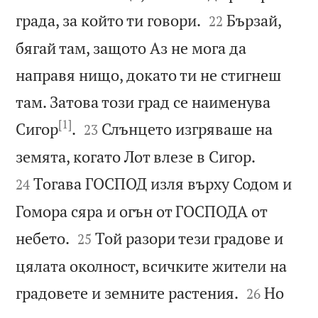


града, за който ти говори.
Бързай,
22
бягай там, защото Аз не мога да
направя нищо, докато ти не стигнеш
там. Затова този град се наименува
[1]


Сигор
.
Слънцето изгряваше на
23


земята, когато Лот влезе в Сигор.
Тогава ГОСПОД изля върху Содом и
24
Гомора сяра и огън от ГОСПОДА от


небето.
Той разори тези градове и
25
цялата околност, всичките жители на


градовете и земните растения.
Но
26