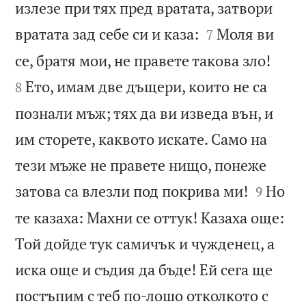
излезе при тях пред вратата, затвори


вратата зад себе си и каза:
Моля ви
7


се, братя мои, не правете такова зло!
Ето, имам две дъщери, които не са
8
познали мъж; тях да ви изведа вън, и
им сторете, каквото искате. Само на
тези мъже не правете нищо, понеже


затова са влезли под покрива ми!
Но
9
те казаха: Махни се оттук! Казаха още:
Той дойде тук самичък и чужденец, а
иска още и съдия да бъде! Ей сега ще
постъпим с теб по-лошо отколкото с