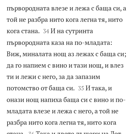
първородната влезе и лежа с баща си, а
той не разбра нито кога легна тя, нито


кога стана.
И на сутринта
34
първородната каза на по-младата:
Виж, миналата нощ аз лежах с баща си;
да го напием с вино и тази нощ, и влез
ти и лежи с него, за да запазим


потомство от баща си.
И така, и
35
онази нощ напиха баща си с вино и по-
младата влезе и лежа с него, а той не
разбра нито кога легна тя, нито кога


стана.
Така и двете дъщери на Лот
36