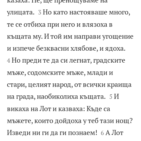


улицата.
Но като настояваше много,
3
те се отбиха при него и влязоха в
къщата му. И той им направи угощение


и изпече безквасни хлябове, и ядоха.
Но преди те да си легнат, градските
4
мъже, содомските мъже, млади и
стари, целият народ, от всички краища


на града, наобиколиха къщата.
И
5
викаха на Лот и казваха: Къде са
мъжете, които дойдоха у теб тази нощ?


Изведи ни ги да ги познаем!
А Лот
6