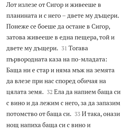
Лот излезе от Сигор и живееше в
планината и с него – двете му дъщери.
Понеже се боеше да остане в Сигор,
затова живееше в една пещера, той и


двете му дъщери.
Тогава
31
първородната каза на по-младата:
Баща ни е стар и няма мъж на земята
да влезе при нас според обичая на


цялата земя.
Ела да напием баща си
32
с вино и да лежим с него, за да запазим


потомство от баща си.
И така, онази
33
нощ напиха баща си с вино и