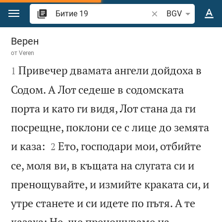
Преминете към съдържанието
Търсете стих или 
BGV
Битие 19
Верен
от
Veren

Привечер двамата ангели дойдоха в
1
Содом. А Лот седеше в содомската
порта и като ги видя, Лот стана да ги
посрещне, поклони се с лице до земята


и каза:
Ето, господари мои, отбийте
2
се, моля ви, в къщата на слугата си и
пренощувайте, и измийте краката си, и
утре станете и си идете по пътя. А те
казаха: Не, ще пренощуваме на