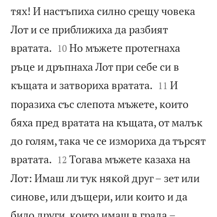
тях! И настъпиха силно срещу човека
Лот и се приближиха да разбият


вратата.
Но мъжете протегнаха
10
ръце и дръпнаха Лот при себе си в


къщата и затвориха вратата.
И
11
поразиха със слепота мъжете, които
бяха пред вратата на къщата, от малък
до голям, така че се измориха да търсят


вратата.
Тогава мъжете казаха на
12
Лот: Имаш ли тук някой друг – зет или
синове, или дъщери, или които и да
било други, които имаш в града –