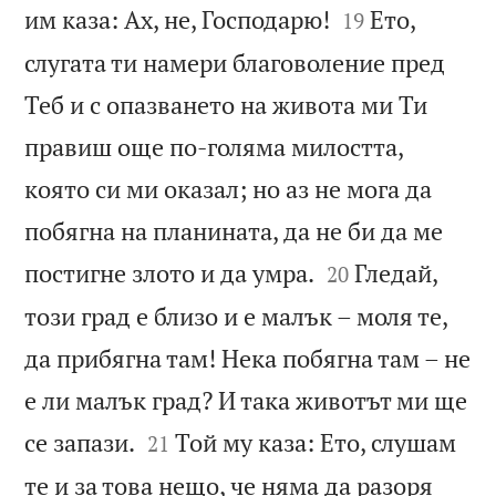


им каза: Ах, не, Господарю!
Ето,
19
слугата ти намери благоволение пред
Теб и с опазването на живота ми Ти
правиш още по-голяма милостта,
която си ми оказал; но аз не мога да
побягна на планината, да не би да ме


постигне злото и да умра.
Гледай,
20
този град е близо и е малък – моля те,
да прибягна там! Нека побягна там – не
е ли малък град? И така животът ми ще


се запази.
Той му каза: Ето, слушам
21
те и за това нещо, че няма да разоря