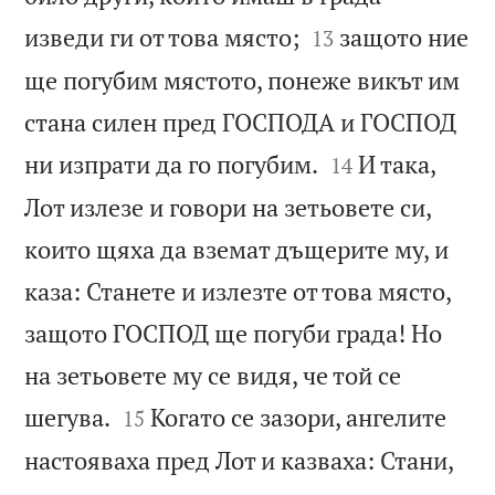


изведи ги от това място;
защото ние
13
ще погубим мястото, понеже викът им
стана силен пред ГОСПОДА и ГОСПОД


ни изпрати да го погубим.
И така,
14
Лот излезе и говори на зетьовете си,
които щяха да вземат дъщерите му, и
каза: Станете и излезте от това място,
защото ГОСПОД ще погуби града! Но
на зетьовете му се видя, че той се


шегува.
Когато се зазори, ангелите
15
настояваха пред Лот и казваха: Стани,