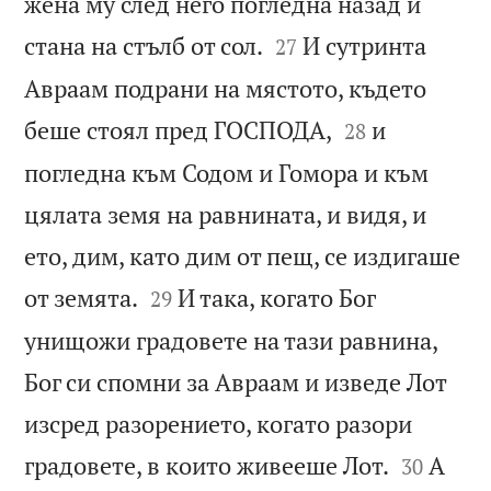
жена му след него погледна назад и


стана на стълб от сол.
И сутринта
27
Авраам подрани на мястото, където


беше стоял пред ГОСПОДА,
и
28
погледна към Содом и Гомора и към
цялата земя на равнината, и видя, и
ето, дим, като дим от пещ, се издигаше


от земята.
И така, когато Бог
29
унищожи градовете на тази равнина,
Бог си спомни за Авраам и изведе Лот
изсред разорението, когато разори


градовете, в които живееше Лот.
А
30