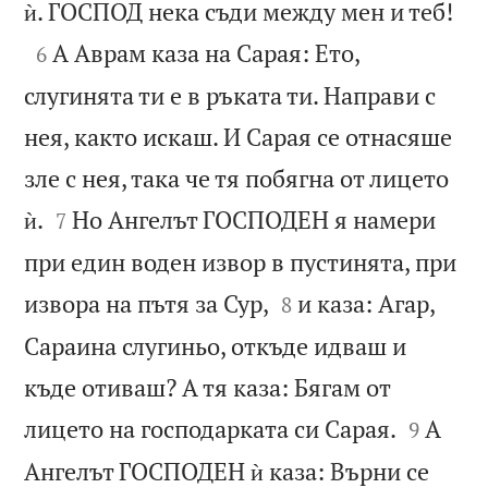

ѝ. ГОСПОД нека съди между мен и теб!

А Аврам каза на Сарая: Ето,
6
слугинята ти е в ръката ти. Направи с
нея, както искаш. И Сарая се отнасяше
зле с нея, така че тя побягна от лицето


ѝ.
Но Ангелът ГОСПОДЕН я намери
7
при един воден извор в пустинята, при


извора на пътя за Сур,
и каза: Агар,
8
Сараина слугиньо, откъде идваш и
къде отиваш? А тя каза: Бягам от


лицето на господарката си Сарая.
А
9
Ангелът ГОСПОДЕН ѝ каза: Върни се