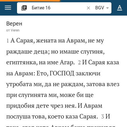
Преминете към съдържанието
Търсете стих или 
BGV
Битие 16
Верен
от
Veren

А Сарая, жената на Аврам, не му
1
раждаше деца; но имаше слугиня,


египтянка, на име Агар.
И Сарая каза
2
на Аврам: Ето, ГОСПОД заключи
утробата ми, да не раждам, затова влез
при слугинята ми, може би ще
придобия дете чрез нея. И Аврам


послуша това, което каза Сарая.
И
3