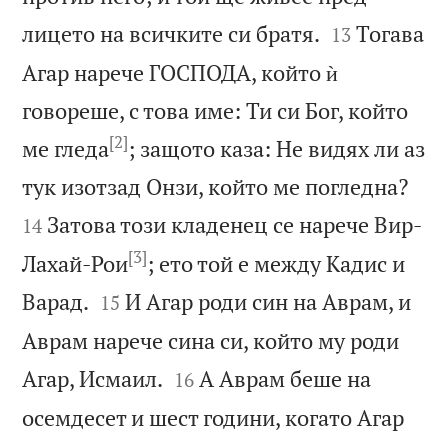


лицето на всичките си братя.
Тогава
13
Агар нарече ГОСПОДА, който ѝ
говореше, с това име: Ти си Бог, който
[2]
ме гледа
; защото каза: Не видях ли аз


тук изотзад Онзи, който ме погледна?
Затова този кладенец се нарече Вир-
14
[3]
Лахай-Рои
; ето той е между Кадис и


Варад.
И Агар роди син на Аврам, и
15
Аврам нарече сина си, който му роди


Агар, Исмаил.
А Аврам беше на
16
осемдесет и шест години, когато Агар