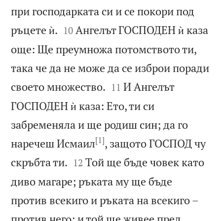
при господарката си и се покори под


ръцете ѝ.
Ангелът ГОСПОДЕН ѝ каза
10
още: Ще преумножа потомството ти,
така че да не може да се изброи поради


своето множество.
И Ангелът
11
ГОСПОДЕН ѝ каза: Ето, ти си
забременяла и ще родиш син; да го
[1]
наречеш Исмаил
, защото ГОСПОД чу


скръбта ти.
Той ще бъде човек като
12
диво магаре; ръката му ще бъде
против всекиго и ръката на всекиго –
против него; и той ще живее пред