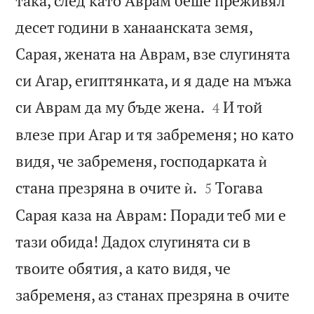
така, след като Аврам беше преживял
десет години в ханаанската земя,
Сарая, жената на Аврам, взе слугинята
си Агар, египтянката, и я даде на мъжа


си Аврам да му бъде жена.
И той
4
влезе при Агар и тя забременя; но като
видя, че забременя, господарката ѝ


стана презряна в очите ѝ.
Тогава
5
Сарая каза на Аврам: Поради теб ми е
тази обида! Дадох слугинята си в
твоите обятия, а като видя, че
забременя, аз станах презряна в очите