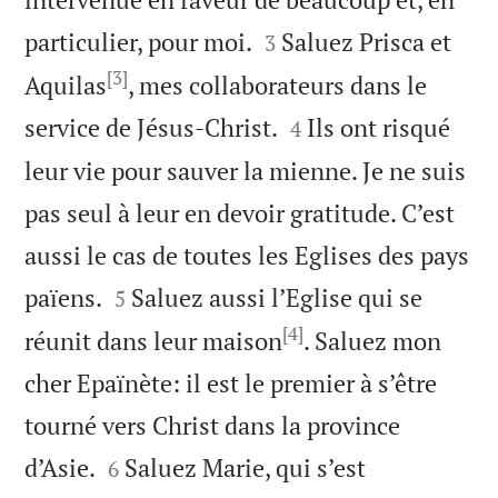


particulier, pour moi.
Saluez Prisca et
3
[3]
Aquilas
, mes collaborateurs dans le


service de Jésus-Christ.
Ils ont risqué
4
leur vie pour sauver la mienne. Je ne suis
pas seul à leur en devoir gratitude. C’est
aussi le cas de toutes les Eglises des pays


païens.
Saluez aussi l’Eglise qui se
5
[4]
réunit dans leur maison
. Saluez mon
cher Epaïnète: il est le premier à s’être
tourné vers Christ dans la province


d’Asie.
Saluez Marie, qui s’est
6