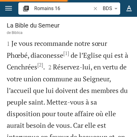
Aller vers contenu
Recherche d'un verse
BDS
Romains 16
La Bible du Semeur
de
Biblica

Je vous recommande notre sœur
1
[1]
Phœbé, diaconesse
de l’Eglise qui est à
[2]


Cenchrées
.
Réservez-lui, en vertu de
2
votre union commune au Seigneur,
l’accueil que lui doivent des membres du
peuple saint. Mettez-vous à sa
disposition pour toute affaire où elle
aurait besoin de vous. Car elle est
intervenue en faveur de beaucoup et, en