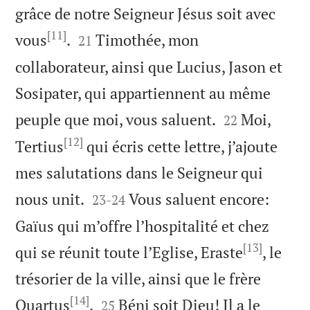
grâce de notre Seigneur Jésus soit avec
[11]


vous
.
Timothée, mon
21
collaborateur, ainsi que Lucius, Jason et
Sosipater, qui appartiennent au même


peuple que moi, vous saluent.
Moi,
22
[12]
Tertius
qui écris cette lettre, j’ajoute
mes salutations dans le Seigneur qui


nous unit.
Vous saluent encore:
23
-
24
Gaïus qui m’offre l’hospitalité et chez
[13]
qui se réunit toute l’Eglise, Eraste
, le
trésorier de la ville, ainsi que le frère
[14]


Quartus
.
Béni soit Dieu! Il a le
25