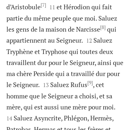
[7]


d’Aristobule
et Hérodion qui fait
11
partie du même peuple que moi. Saluez
[8]
les gens de la maison de Narcisse
qui


appartiennent au Seigneur.
Saluez
12
Tryphène et Tryphose qui toutes deux
travaillent dur pour le Seigneur, ainsi que
ma chère Perside qui a travaillé dur pour
[9]


le Seigneur.
Saluez Rufus
, cet
13
homme que le Seigneur a choisi, et sa


mère, qui est aussi une mère pour moi.
Saluez Asyncrite, Phlégon, Hermès,
14
Patrobas, Hermas et tous les frères et