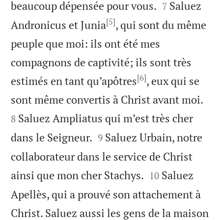


beaucoup dépensée pour vous.
Saluez
7
[5]
Andronicus et Junia
, qui sont du même
peuple que moi: ils ont été mes
compagnons de captivité; ils sont très
[6]
estimés en tant qu’apôtres
, eux qui se


sont même convertis à Christ avant moi.
Saluez Ampliatus qui m’est très cher
8


dans le Seigneur.
Saluez Urbain, notre
9
collaborateur dans le service de Christ


ainsi que mon cher Stachys.
Saluez
10
Apellès, qui a prouvé son attachement à
Christ. Saluez aussi les gens de la maison