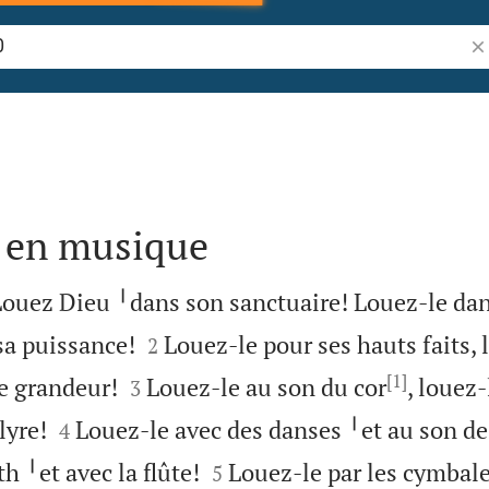
Re
 en musique
Louez Dieu ╵dans son sanctuaire! Louez-le dan


sa puissance!
Louez-le pour ses hauts faits, 
2
[1]


 grandeur!
Louez-le au son du cor
, louez
3


lyre!
Louez-le avec des danses ╵et au son d
4


h ╵et avec la flûte!
Louez-le par les cymbal
5