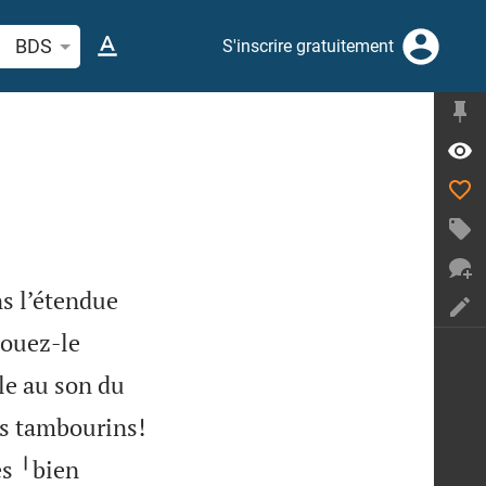
cherche d'un verset biblique ou mot
BDS
S'inscrire gratuitement
s l’étendue
louez-le
-le au son du
es tambourins!
es ╵bien