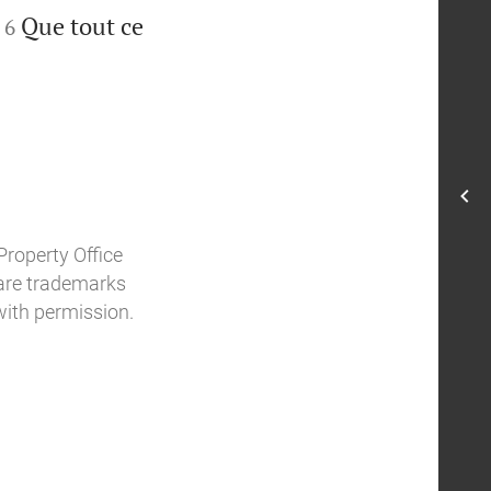


Que tout ce
6
Property Office
o are trademarks
with permission.