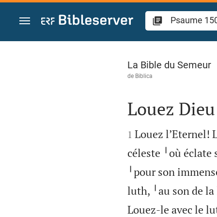
Aller vers contenu
Psaume 150
La Bible du Semeur
de
Biblica
Louez Dieu


Louez l’Eternel! 
1
céleste ╵où éclate 
╵pour son immense
luth, ╵au son de la 
Louez-le avec le lut