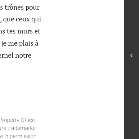
es trônes pour
, que ceux qui
ns tes murs et
je me plais à
ernel notre
Property Office
o are trademarks
with permission.