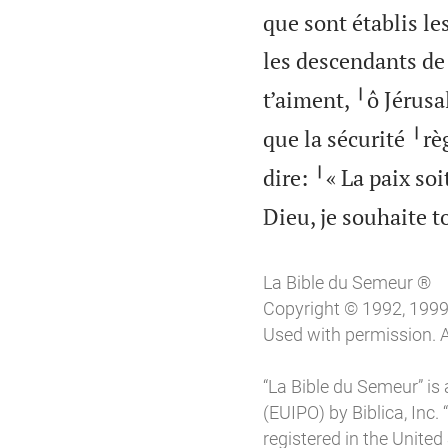
que sont établis le
les descendants de
t’aiment, ╵ô Jérusa
que la sécurité ╵rè
dire: ╵« La paix soi
Dieu, je souhaite t
La Bible du Semeur ®
Copyright © 1992, 1999, 
Used with permission. A
“La Bible du Semeur” is 
(EUIPO) by Biblica, Inc. 
registered in the United