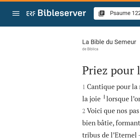
Aller vers contenu
Psaume 122
La Bible du Semeur
de
Biblica
Priez pour 


Cantique pour la 
1
la joie ╵lorsque l’
Voici que nos pas 
2
bien bâtie, formant
tribus de l’Eternel 