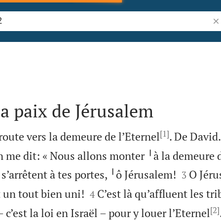
Re
la paix de Jérusalem
[1]
route vers la demeure de l’Eternel
. De David.
on me dit: « Nous allons monter ╵à la demeure d


s’arrêtent à tes portes, ╵ô Jérusalem!
O Jéru
3


 un tout bien uni!
C’est là qu’affluent les tri
4
[2]
– c’est la loi en Israël – pour y louer l’Eternel