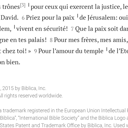
[3]
s trônes
╵pour ceux qui exercent la justice, l


 David.
Priez pour la paix ╵de Jérusalem: oui
6


lem, ╵vivent en sécurité!
Que la paix soit da
7


gne en tes palais!
Pour mes frères, mes amis, 
8


t chez toi! »
Pour l’amour du temple ╵de l’Et
9

on bien.
2015 by Biblica, Inc.
ll rights reserved worldwide.
a trademark registered in the European Union Intellectual 
“Biblica”, “International Bible Society” and the Biblica Log
 States Patent and Trademark Office by Biblica, Inc. Used 