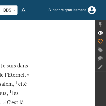
cherche d'un verset biblique ou mot
BDS
S'inscrire gratuitement
 Je suis dans


e l’Eternel. »
salem, ╵cité
bus, ╵les


.
C’est là
5