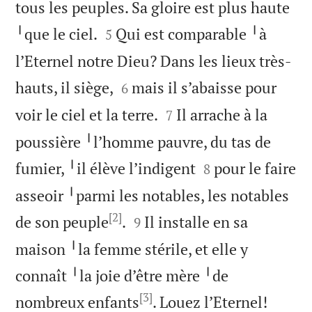
tous les peuples. Sa gloire est plus haute


╵que le ciel.
Qui est comparable ╵à
5
l’Eternel notre Dieu? Dans les lieux très-


hauts, il siège,
mais il s’abaisse pour
6


voir le ciel et la terre.
Il arrache à la
7
poussière ╵l’homme pauvre, du tas de


fumier, ╵il élève l’indigent
pour le faire
8
asseoir ╵parmi les notables, les notables
[2]


de son peuple
.
Il installe en sa
9
maison ╵la femme stérile, et elle y
connaît ╵la joie d’être mère ╵de
[3]

nombreux enfants
. Louez l’Eternel!