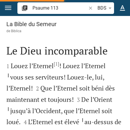
Aller vers contenu
Recherche d'un verse
BDS
Psaume 113
La Bible du Semeur
de
Biblica
Le Dieu incomparable

[1]

Louez l’Eternel
! Louez l’Eternel
1
╵vous ses serviteurs! Louez-le, lui,


l’Eternel!
Que l’Eternel soit béni dès
2


maintenant et toujours!
De l’Orient
3
╵jusqu’à l’Occident, que l’Eternel soit


loué.
L’Eternel est élevé ╵au-dessus de
4