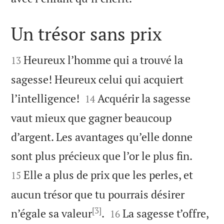
Un trésor sans prix


Heureux l’homme qui a trouvé la
13
sagesse! Heureux celui qui acquiert


l’intelligence!
Acquérir la sagesse
14
vaut mieux que gagner beaucoup
d’argent. Les avantages qu’elle donne


sont plus précieux que l’or le plus fin.
Elle a plus de prix que les perles, et
15
aucun trésor que tu pourrais désirer
[3]


n’égale sa valeur
.
La sagesse t’offre,
16