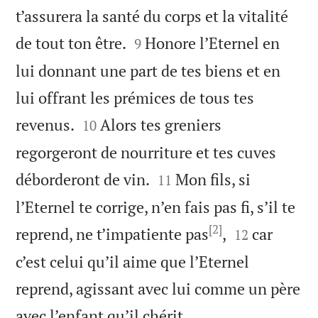
t’assurera la santé du corps et la vitalité


de tout ton être.
Honore l’Eternel en
9
lui donnant une part de tes biens et en
lui offrant les prémices de tous tes


revenus.
Alors tes greniers
10
regorgeront de nourriture et tes cuves


déborderont de vin.
Mon fils, si
11
l’Eternel te corrige, n’en fais pas fi, s’il te
[2]


reprend, ne t’impatiente pas
,
car
12
c’est celui qu’il aime que l’Eternel
reprend, agissant avec lui comme un père

avec l’enfant qu’il chérit.