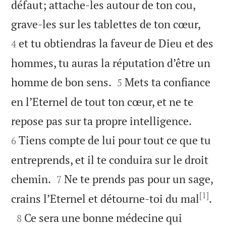
défaut; attache-les autour de ton cou,


grave-les sur les tablettes de ton cœur,
et tu obtiendras la faveur de Dieu et des
4
hommes, tu auras la réputation d’être un


homme de bon sens.
Mets ta confiance
5
en l’Eternel de tout ton cœur, et ne te


repose pas sur ta propre intelligence.
Tiens compte de lui pour tout ce que tu
6
entreprends, et il te conduira sur le droit


chemin.
Ne te prends pas pour un sage,
7
[1]

crains l’Eternel et détourne-toi du mal
.

Ce sera une bonne médecine qui
8