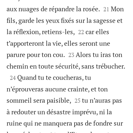


aux nuages de répandre la rosée.
Mon
21
fils, garde les yeux fixés sur la sagesse et


la réflexion, retiens-les,
car elles
22
t’apporteront la vie, elles seront une


parure pour ton cou.
Alors tu iras ton
23

chemin en toute sécurité, sans trébucher.

Quand tu te coucheras, tu
24
n’éprouveras aucune crainte, et ton


sommeil sera paisible,
tu n’auras pas
25
à redouter un désastre imprévu, ni la
ruine qui ne manquera pas de fondre sur