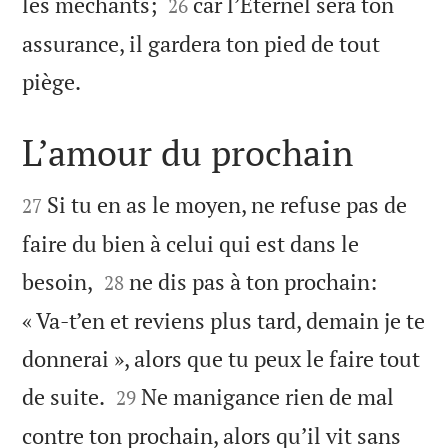


les méchants;
car l’Eternel sera ton
26
assurance, il gardera ton pied de tout

piège.
L’amour du prochain


Si tu en as le moyen, ne refuse pas de
27
faire du bien à celui qui est dans le


besoin,
ne dis pas à ton prochain:
28
« Va-t’en et reviens plus tard, demain je te
donnerai », alors que tu peux le faire tout


de suite.
Ne manigance rien de mal
29
contre ton prochain, alors qu’il vit sans