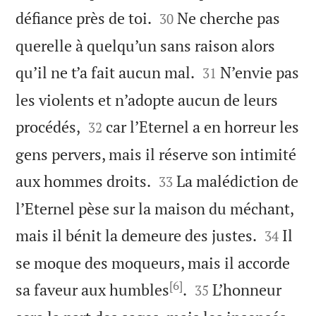


défiance près de toi.
Ne cherche pas
30
querelle à quelqu’un sans raison alors


qu’il ne t’a fait aucun mal.
N’envie pas
31
les violents et n’adopte aucun de leurs


procédés,
car l’Eternel a en horreur les
32
gens pervers, mais il réserve son intimité


aux hommes droits.
La malédiction de
33
l’Eternel pèse sur la maison du méchant,


mais il bénit la demeure des justes.
Il
34
se moque des moqueurs, mais il accorde
[6]


sa faveur aux humbles
.
L’honneur
35