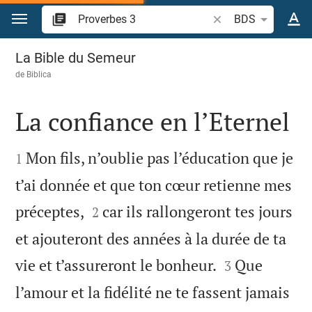
Aller vers contenu
Recherche d'un verse
BDS
Proverbes 3
La Bible du Semeur
de
Biblica
La confiance en l’Eternel


Mon fils, n’oublie pas l’éducation que je
1
t’ai donnée et que ton cœur retienne mes


préceptes,
car ils rallongeront tes jours
2
et ajouteront des années à la durée de ta


vie et t’assureront le bonheur.
Que
3
l’amour et la fidélité ne te fassent jamais