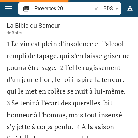
Aller vers contenu
Recherche d'un verse
BDS
Proverbes 20
La Bible du Semeur
de
Biblica

Le vin est plein d’insolence et l’alcool
1
rempli de tapage, qui s’en laisse griser ne


pourra être sage.
Tel le rugissement
2
d’un jeune lion, le roi inspire la terreur:


qui le met en colère se nuit à lui-même.
Se tenir à l’écart des querelles fait
3
honneur à l’homme, mais tout insensé


s’y jette à corps perdu.
A la saison
4
[1]