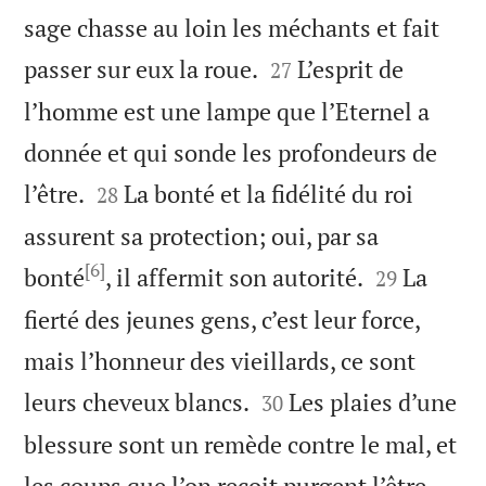
sage chasse au loin les méchants et fait


passer sur eux la roue.
L’esprit de
27
l’homme est une lampe que l’Eternel a
donnée et qui sonde les profondeurs de


l’être.
La bonté et la fidélité du roi
28
assurent sa protection; oui, par sa
[6]


bonté
, il affermit son autorité.
La
29
fierté des jeunes gens, c’est leur force,
mais l’honneur des vieillards, ce sont


leurs cheveux blancs.
Les plaies d’une
30
blessure sont un remède contre le mal, et
les coups que l’on reçoit purgent l’être