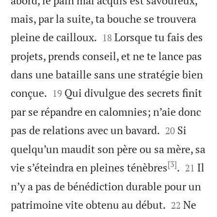
abord, le pain mal acquis est savoureux,
mais, par la suite, ta bouche se trouvera


pleine de cailloux.
Lorsque tu fais des
18
projets, prends conseil, et ne te lance pas
dans une bataille sans une stratégie bien


conçue.
Qui divulgue des secrets finit
19
par se répandre en calomnies; n’aie donc


pas de relations avec un bavard.
Si
20
quelqu’un maudit son père ou sa mère, sa
[3]


vie s’éteindra en pleines ténèbres
.
Il
21
n’y a pas de bénédiction durable pour un


patrimoine vite obtenu au début.
Ne
22