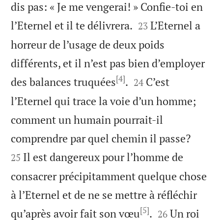
dis pas: « Je me vengerai! » Confie-toi en


l’Eternel et il te délivrera.
L’Eternel a
23
horreur de l’usage de deux poids
différents, et il n’est pas bien d’employer
[4]


des balances truquées
.
C’est
24
l’Eternel qui trace la voie d’un homme;
comment un humain pourrait-il


comprendre par quel chemin il passe?
Il est dangereux pour l’homme de
25
consacrer précipitamment quelque chose
à l’Eternel et de ne se mettre à réfléchir
[5]


qu’après avoir fait son vœu
.
Un roi
26