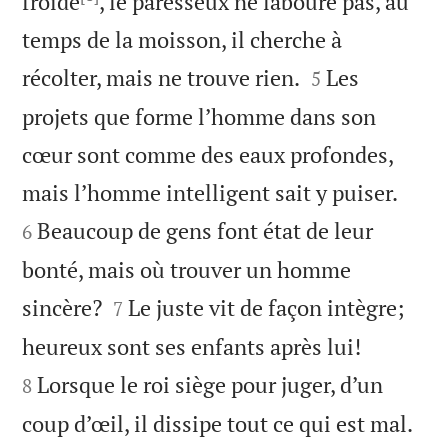
froide
, le paresseux ne laboure pas, au
temps de la moisson, il cherche à


récolter, mais ne trouve rien.
Les
5
projets que forme l’homme dans son
cœur sont comme des eaux profondes,


mais l’homme intelligent sait y puiser.
Beaucoup de gens font état de leur
6
bonté, mais où trouver un homme


sincère?
Le juste vit de façon intègre;
7


heureux sont ses enfants après lui!
Lorsque le roi siège pour juger, d’un
8


coup d’œil, il dissipe tout ce qui est mal.