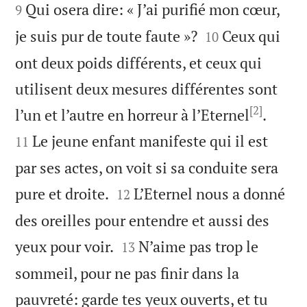
Qui osera dire: « J’ai purifié mon cœur,
9


je suis pur de toute faute »?
Ceux qui
10
ont deux poids différents, et ceux qui
utilisent deux mesures différentes sont
[2]


l’un et l’autre en horreur à l’Eternel
.
Le jeune enfant manifeste qui il est
11
par ses actes, on voit si sa conduite sera


pure et droite.
L’Eternel nous a donné
12
des oreilles pour entendre et aussi des


yeux pour voir.
N’aime pas trop le
13
sommeil, pour ne pas finir dans la
pauvreté: garde tes yeux ouverts, et tu