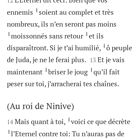
12
ennemis ╵soient au complet et très
nombreux, ils n’en seront pas moins
╵moissonnés sans retour ╵et ils
disparaîtront. Si je t’ai humilié, ╵ô peuple


de Juda, je ne le ferai plus.
Et je vais
13
maintenant ╵briser le joug ╵qu’il fait

peser sur toi, j’arracherai tes chaînes.
(Au roi de Ninive)


Mais quant à toi, ╵voici ce que décrète
14
╵l’Eternel contre toi: Tu n’auras pas de