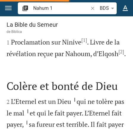
Aller vers contenu
Recherche d'un verse
BDS
Nahum 1
La Bible du Semeur
de
Biblica
[1]

Proclamation sur Ninive
. Livre de la
1
[2]

révélation reçue par Nahoum, d’Elqosh
.
Colère et bonté de Dieu


L’Eternel est un Dieu ╵qui ne tolère pas
2
le mal ╵et qui le fait payer. L’Eternel fait
payer, ╵sa fureur est terrible. Il fait payer