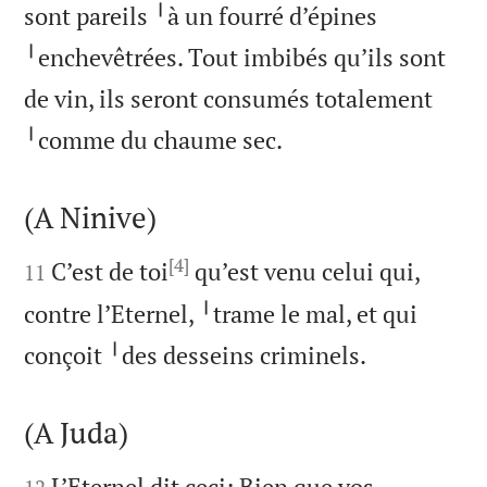
sont pareils ╵à un fourré d’épines
╵enchevêtrées. Tout imbibés qu’ils sont
de vin, ils seront consumés totalement

╵comme du chaume sec.
(A Ninive)

[4]

C’est de toi
qu’est venu celui qui,
11
contre l’Eternel, ╵trame le mal, et qui

conçoit ╵des desseins criminels.
(A Juda)


L’Eternel dit ceci: Bien que vos