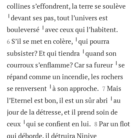
collines s’effondrent, la terre se soulève
╵devant ses pas, tout l’univers est


bouleversé ╵avec ceux qui l’habitent.
S’il se met en colère, ╵qui pourra
6
subsister? Et qui tiendra ╵quand son
courroux s’enflamme? Car sa fureur ╵se
répand comme un incendie, les rochers


se renversent ╵à son approche.
Mais
7
l’Eternel est bon, il est un sûr abri ╵au
jour de la détresse, et il prend soin de


ceux ╵qui se confient en lui.
Par un flot
8
qui déborde, il détruira Ninive