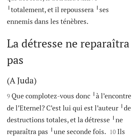
╵totalement, et il repoussera ╵ses

ennemis dans les ténèbres.
La détresse ne reparaîtra
pas

(A Juda)


Que complotez-vous donc ╵à l’encontre
9
de l’Eternel? C’est lui qui est l’auteur ╵de
destructions totales, et la détresse ╵ne


reparaîtra pas ╵une seconde fois.
Ils
10