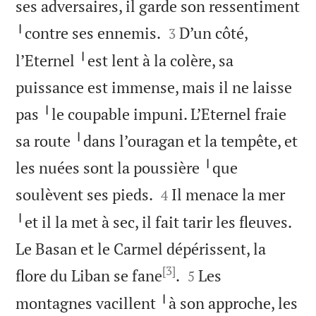
ses adversaires, il garde son ressentiment


╵contre ses ennemis.
D’un côté,
3
l’Eternel ╵est lent à la colère, sa
puissance est immense, mais il ne laisse
pas ╵le coupable impuni. L’Eternel fraie
sa route ╵dans l’ouragan et la tempête, et
les nuées sont la poussière ╵que


soulèvent ses pieds.
Il menace la mer
4
╵et il la met à sec, il fait tarir les fleuves.
Le Basan et le Carmel dépérissent, la
[3]


flore du Liban se fane
.
Les
5
montagnes vacillent ╵à son approche, les