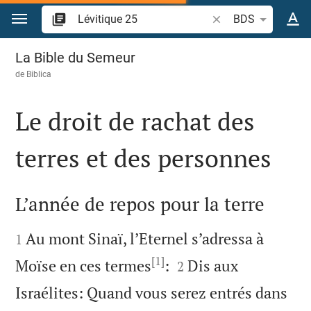
Aller vers contenu
Recherche d'un verse
BDS
Lévitique 25
La Bible du Semeur
de
Biblica
Le droit de rachat des
terres et des personnes

L’année de repos pour la terre


Au mont Sinaï, l’Eternel s’adressa à
1
[1]


Moïse en ces termes
:
Dis aux
2
Israélites: Quand vous serez entrés dans