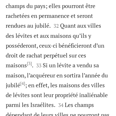
champs du pays; elles pourront être
rachetées en permanence et seront


rendues au jubilé.
Quant aux villes
32
des lévites et aux maisons qu’ils y
posséderont, ceux-ci bénéficieront d’un
droit de rachat perpétuel sur ces
[3]


maisons
.
Si un lévite a vendu sa
33
maison, l’acquéreur en sortira l’année du
[4]
jubilé
; en effet, les maisons des villes
de lévites sont leur propriété inaliénable


parmi les Israélites.
Les champs
34
dépendant de leurs villes ne pourront pas