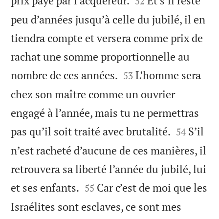
prix payé par l’acquéreur.
Et s’il reste
52
peu d’années jusqu’à celle du jubilé, il en
tiendra compte et versera comme prix de
rachat une somme proportionnelle au


nombre de ces années.
L’homme sera
53
chez son maître comme un ouvrier
engagé à l’année, mais tu ne permettras


pas qu’il soit traité avec brutalité.
S’il
54
n’est racheté d’aucune de ces manières, il
retrouvera sa liberté l’année du jubilé, lui


et ses enfants.
Car c’est de moi que les
55
Israélites sont esclaves, ce sont mes