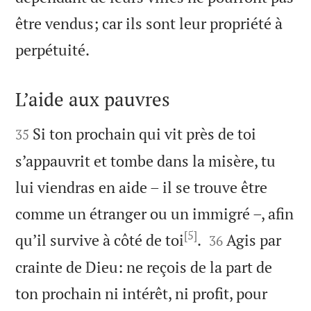
être vendus; car ils sont leur propriété à

perpétuité.
L’aide aux pauvres


Si ton prochain qui vit près de toi
35
s’appauvrit et tombe dans la misère, tu
lui viendras en aide – il se trouve être
comme un étranger ou un immigré –, afin
[5]


qu’il survive à côté de toi
.
Agis par
36
crainte de Dieu: ne reçois de la part de
ton prochain ni intérêt, ni profit, pour