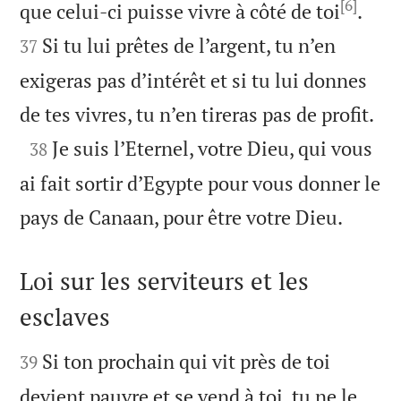
[6]


que celui-ci puisse vivre à côté de toi
.
Si tu lui prêtes de l’argent, tu n’en
37
exigeras pas d’intérêt et si tu lui donnes

de tes vivres, tu n’en tireras pas de profit.

Je suis l’Eternel, votre Dieu, qui vous
38
ai fait sortir d’Egypte pour vous donner le

pays de Canaan, pour être votre Dieu.
Loi sur les serviteurs et les
esclaves


Si ton prochain qui vit près de toi
39
devient pauvre et se vend à toi, tu ne le