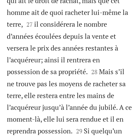
qui ait le droit de rachat, mais que cet
homme ait de quoi racheter lui-même la


terre,
il considérera le nombre
27
d’années écoulées depuis la vente et
versera le prix des années restantes à
l’acquéreur; ainsi il rentrera en


possession de sa propriété.
Mais s’il
28
ne trouve pas les moyens de racheter sa
terre, elle restera entre les mains de
l’acquéreur jusqu’à l’année du jubilé. A ce
moment-là, elle lui sera rendue et il en


reprendra possession.
Si quelqu’un
29