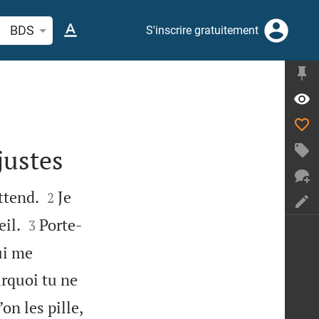
cherche d'un verset biblique ou mot
BDS
S'inscrire gratuitement
justes


ttend.
Je
2


il.
Porte-
3
ui me
urquoi tu ne
on les pille,