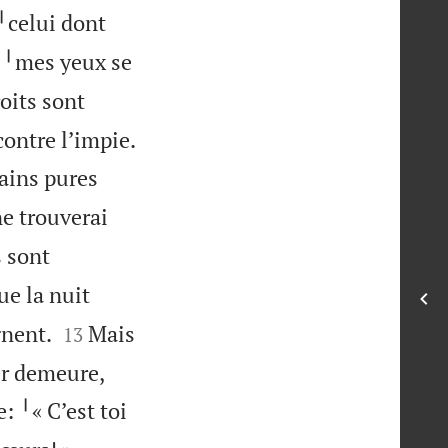
 ╵celui dont
, ╵mes yeux se
oits sont

contre l’impie.
ains pures
ne trouverai
s sont
ue la nuit


gnent.
Mais
13
ur demeure,
e: ╵« C’est toi