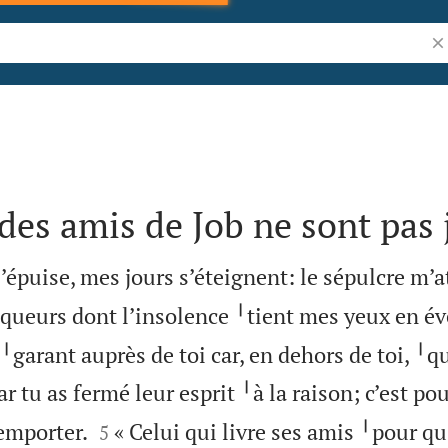
Re
des amis de Job ne sont pas 
’épuise, mes jours s’éteignent: le sépulcre m’a
queurs dont l’insolence ╵tient mes yeux en éve
garant auprès de toi car, en dehors de toi, ╵q
ar tu as fermé leur esprit ╵à la raison; c’est po


’emporter.
« Celui qui livre ses amis ╵pour qu’
5