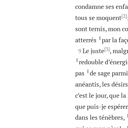
condamne ses enfan
[2]
tous se moquent
sont ternis, mon c
atterrés ╵par la fa
[3]

Le juste
, malg
9
╵redouble d’énergi
pas ╵de sage parmi
anéantis, les dési
c’est le jour, que l
que puis-je espérer
dans les ténèbres, 