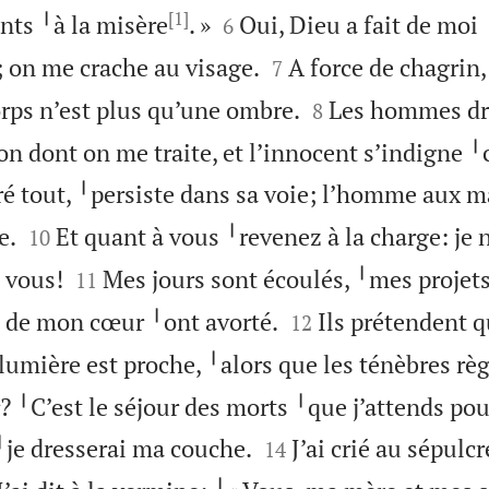
[1]


ts ╵à la misère
. »
Oui, Dieu a fait de moi
6


; on me crache au visage.
A force de chagrin
7


orps n’est plus qu’une ombre.
Les hommes dr
8
çon dont on me traite, et l’innocent s’indigne ╵
ré tout, ╵persiste dans sa voie; l’homme aux m


e.
Et quant à vous ╵revenez à la charge: je 
10


 vous!
Mes jours sont écoulés, ╵mes projet
11


rs de mon cœur ╵ont avorté.
Ils prétendent q
12
a lumière est proche, ╵alors que les ténèbres rè
? ╵C’est le séjour des morts ╵que j’attends po


╵je dresserai ma couche.
J’ai crié au sépulcr
14