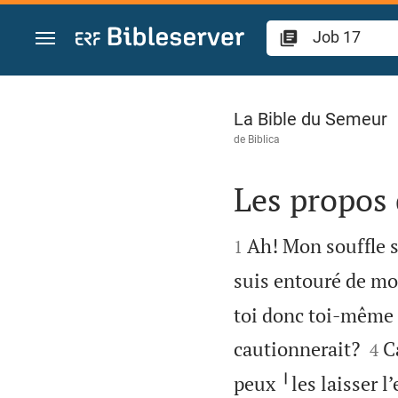
Aller vers contenu
Job 17
La Bible du Semeur
de
Biblica
Les propos 


Ah! Mon souffle s
1
suis entouré de mo
toi donc toi-même ╵


cautionnerait?
C
4
peux ╵les laisser l