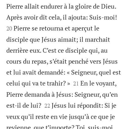
Pierre allait endurer à la gloire de Dieu.


Après avoir dit cela, il ajouta: Suis-moi!
Pierre se retourna et aperçut le
20
disciple que Jésus aimait; il marchait
derrière eux. C’est ce disciple qui, au
cours du repas, s’était penché vers Jésus
et lui avait demandé: « Seigneur, quel est


celui qui va te trahir? »
En le voyant,
21
Pierre demanda à Jésus: Seigneur, qu’en


est-il de lui?
Jésus lui répondit: Si je
22
veux qu’il reste en vie jusqu’à ce que je


revienne, que t’importe? Toi, suis-moi.