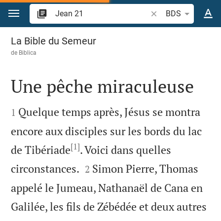
Aller vers contenu
Recherche d'un verse
BDS
Jean 21
La Bible du Semeur
de
Biblica
Une pêche miraculeuse


Quelque temps après, Jésus se montra
1
encore aux disciples sur les bords du lac
[1]
de Tibériade
. Voici dans quelles


circonstances.
Simon Pierre, Thomas
2
appelé le Jumeau, Nathanaël de Cana en
Galilée, les fils de Zébédée et deux autres