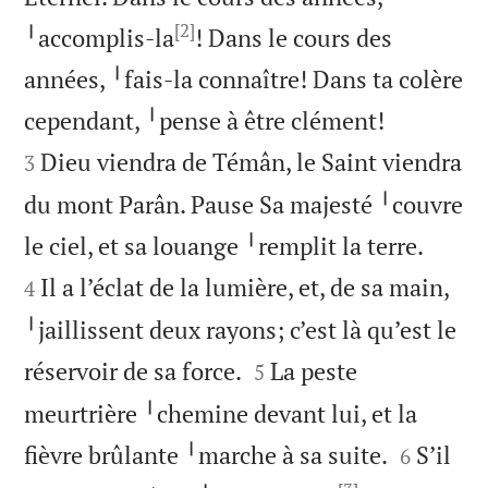
[2]
╵accomplis-la
! Dans le cours des
années, ╵fais-la connaître! Dans ta colère


cependant, ╵pense à être clément!
Dieu viendra de Témân, le Saint viendra
3
du mont Parân. Pause Sa majesté ╵couvre


le ciel, et sa louange ╵remplit la terre.
Il a l’éclat de la lumière, et, de sa main,
4
╵jaillissent deux rayons; c’est là qu’est le


réservoir de sa force.
La peste
5
meurtrière ╵chemine devant lui, et la


fièvre brûlante ╵marche à sa suite.
S’il
6