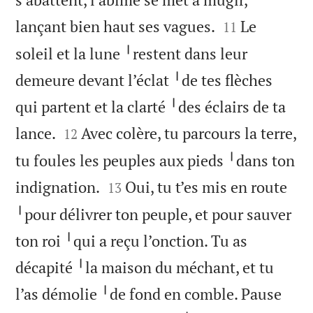


lançant bien haut ses vagues.
Le
11
soleil et la lune ╵restent dans leur
demeure devant l’éclat ╵de tes flèches
qui partent et la clarté ╵des éclairs de ta


lance.
Avec colère, tu parcours la terre,
12
tu foules les peuples aux pieds ╵dans ton


indignation.
Oui, tu t’es mis en route
13
╵pour délivrer ton peuple, et pour sauver
ton roi ╵qui a reçu l’onction. Tu as
décapité ╵la maison du méchant, et tu


l’as démolie ╵de fond en comble. Pause