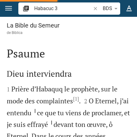
Aller vers contenu
Recherche d'un verse
BDS
Habacuc 3
La Bible du Semeur
de
Biblica
Psaume

Dieu interviendra


Prière d’Habaquq le prophète, sur le
1
[1]


mode des complaintes
.
O Eternel, j’ai
2
entendu ╵ce que tu viens de proclamer, et
je suis effrayé ╵devant ton œuvre, ô
Eternel. Dans le cours des années,