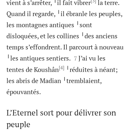
[3]
vient à s’arrêter, ╵il fait vibrer
la terre.
Quand il regarde, ╵il ébranle les peuples,
les montagnes antiques ╵sont
disloquées, et les collines ╵des anciens
temps s’effondrent. Il parcourt à nouveau


╵les antiques sentiers.
J’ai vu les
7
[4]
tentes de Koushân
╵réduites à néant;
les abris de Madian ╵tremblaient,

épouvantés.
L’Eternel sort pour délivrer son
peuple