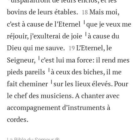


bovins de leurs étables.
Mais moi,
18
c’est à cause de l’Eternel ╵que je veux me
réjouir, j’exulterai de joie ╵à cause du


Dieu qui me sauve.
L’Eternel, le
19
Seigneur, ╵c’est lui ma force: il rend mes
pieds pareils ╵à ceux des biches, il me
fait cheminer ╵sur les lieux élevés. Pour
le chef des musiciens. A chanter avec
accompagnement d’instruments à

cordes.
La Bible du Semeur ®