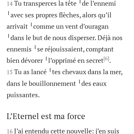
Tu transperces la tête ╵de l’ennemi
14
╵avec ses propres flèches, alors qu’il
arrivait ╵comme un vent d’ouragan
╵dans le but de nous disperser. Déjà nos
ennemis ╵se réjouissaient, comptant
[6]


bien dévorer ╵l’opprimé en secret
.
Tu as lancé ╵tes chevaux dans la mer,
15
dans le bouillonnement ╵des eaux

puissantes.
L’Eternel est ma force


J’ai entendu cette nouvelle: j’en suis
16