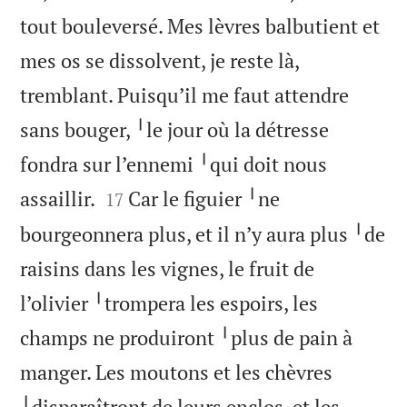
tout bouleversé. Mes lèvres balbutient et
mes os se dissolvent, je reste là,
tremblant. Puisqu’il me faut attendre
sans bouger, ╵le jour où la détresse
fondra sur l’ennemi ╵qui doit nous


assaillir.
Car le figuier ╵ne
17
bourgeonnera plus, et il n’y aura plus ╵de
raisins dans les vignes, le fruit de
l’olivier ╵trompera les espoirs, les
champs ne produiront ╵plus de pain à
manger. Les moutons et les chèvres
╵disparaîtront de leurs enclos, et les