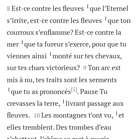


Est-ce contre les fleuves ╵que l’Eternel
8
s’irrite, est-ce contre les fleuves ╵que ton
courroux s’enflamme? Est-ce contre la
mer ╵que ta fureur s’exerce, pour que tu
viennes ainsi ╵monté sur tes chevaux,


sur tes chars victorieux?
Ton arc est
9
mis à nu, tes traits sont les serments
[5]
╵que tu as prononcés
. Pause Tu
crevasses la terre, ╵livrant passage aux


fleuves.
Les montagnes t’ont vu, ╵et
10
elles tremblent. Des trombes d’eau
s’abattent, l’abîme se met à mugir,