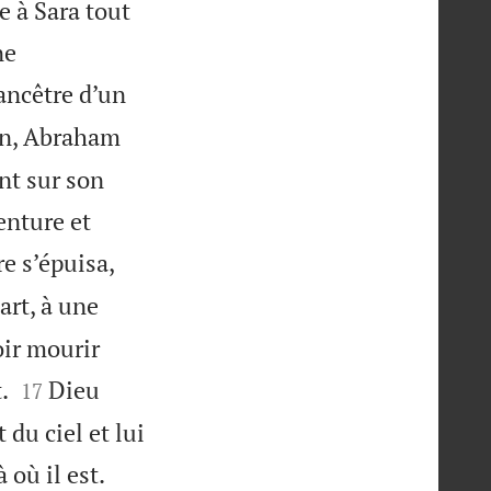
e à Sara tout
ne
’ancêtre d’un
in, Abraham
nt sur son
venture et
re s’épuisa,
cart, à une
voir mourir


.
Dieu
17
du ciel et lui


 où il est.