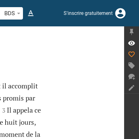
cherche d'un verset biblique ou mot
BDS
S'inscrire gratuitement
 il accomplit
s promis par


Il appela ce
3
de huit jours,
 moment de la