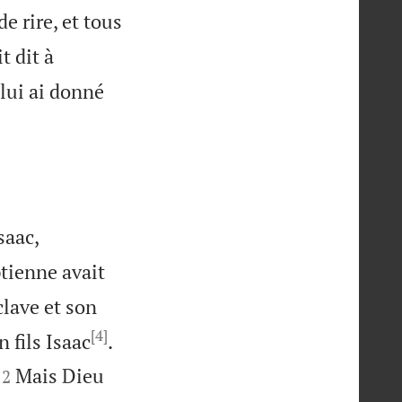
e rire, et tous
t dit à
 lui ai donné
saac,
yptienne avait
clave et son
[4]

n fils Isaac
.


Mais Dieu
12