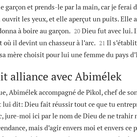
le garçon et prends-le par la main, car je ferai 
 ouvrit les yeux, et elle aperçut un puits. Elle 


donna à boire au garçon.
Dieu fut avec lui. I
20


 où il devint un chasseur à l’arc.
Il s’établi
21
 sa mère choisit pour lui une femme du pays d
t alliance avec Abimélek
e, Abimélek accompagné de Pikol, chef de son
lui dit: Dieu fait réussir tout ce que tu entrep
 jure-moi ici par le nom de Dieu de ne trahir 
endance, mais d’agir envers moi et envers ce 