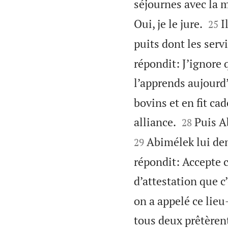
séjournes avec la m


Oui, je le jure.
I
25
puits dont les serv
répondit: J’ignore 
l’apprends aujourd
bovins et en fit c


alliance.
Puis A
28
Abimélek lui dem
29
répondit: Accepte c
d’attestation que c’
on a appelé ce lieu
tous deux prêtèren