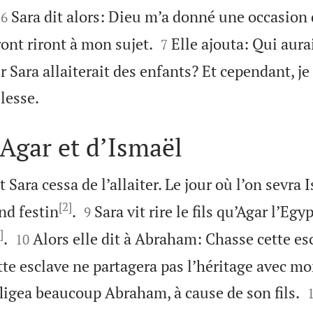


Sara dit alors: Dieu m’a donné une occasion d
6


ont riront à mon sujet.
Elle ajouta: Qui aurai
7
Sara allaiterait des enfants? Et cependant, je

llesse.
’Agar et d’Ismaël
 Sara cessa de l’allaiter. Le jour où l’on sevra I
[2]


nd festin
.
Sara vit rire le fils qu’Agar l’Eg
9
]


.
Alors elle dit à Abraham: Chasse cette es
10
 cette esclave ne partagera pas l’héritage avec mo
fligea beaucoup Abraham, à cause de son fils.