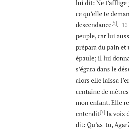
lui dit: Ne t’afflig
ce qu’elle te deman
[5]


descendance
.
13
peuple, car lui auss
prépara du pain et 
épaule; il lui donna
s’égara dans le dés
alors elle laissa l
centaine de mètres
mon enfant. Elle re
[7]
entendit
la voix 
dit: Qu’as-tu, Agar?