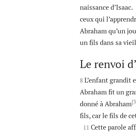
naissance d’Isaac.
ceux qui l’apprendr
Abraham qu’un jour 
un fils dans sa viei
Le renvoi d


L’enfant grandit et
8
Abraham fit un gra
[3
donné à Abraham
fils, car le fils de

Cette parole af
11