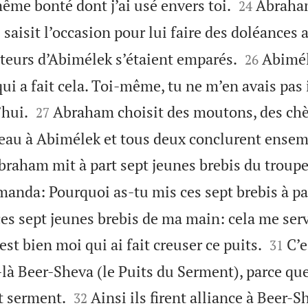


ême bonté dont j’ai usé envers toi.
Abraham
24
l saisit l’occasion pour lui faire des doléances 


iteurs d’Abimélek s’étaient emparés.
Abimél
26
qui a fait cela. Toi-même, tu ne m’en avais pas 


’hui.
Abraham choisit des moutons, des chè
27
adeau à Abimélek et tous deux conclurent ense
braham mit à part sept jeunes brebis du troup
anda: Pourquoi as-tu mis ces sept brebis à pa
es sept jeunes brebis de ma main: cela me serv


est bien moi qui ai fait creuser ce puits.
C’e
31
-là Beer-Sheva (le Puits du Serment), parce que


t serment.
Ainsi ils firent alliance à Beer-S
32