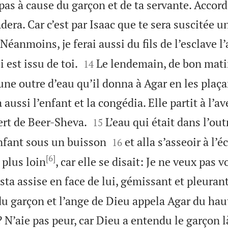
e pas à cause du garçon et de ta servante. Accord
dera. Car c’est par Isaac que te sera suscitée u
Néanmoins, je ferai aussi du fils de l’esclave l


i est issu de toi.
Le lendemain, de bon mat
14
une outre d’eau qu’il donna à Agar en les plaça
 aussi l’enfant et la congédia. Elle partit à l’a


ert de Beer-Sheva.
L’eau qui était dans l’out
15


’enfant sous un buisson
et alla s’asseoir à l’é
16
[6]
 plus loin
, car elle se disait: Je ne veux pas 
sta assise en face de lui, gémissant et pleurant
du garçon et l’ange de Dieu appela Agar du haut 
 N’aie pas peur, car Dieu a entendu le garçon là