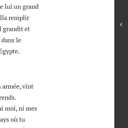
de lui un grand
alla remplir
l grandit et
t dans le

’Egypte.
 armée, vint


rends.
ni moi, ni mes
pays où tu