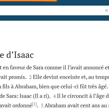
Re
e d’Isaac
nt en faveur de Sara comme il l’avait annoncé et


vait promis.
Elle devint enceinte et, au temp
2
 fils à Abraham, bien que celui-ci fût très âgé.


de Sara: Isaac (Il a ri).
Il le circoncit à l’âge 
4
[1]


avait ordonné
.
Abraham avait cent ans au
5