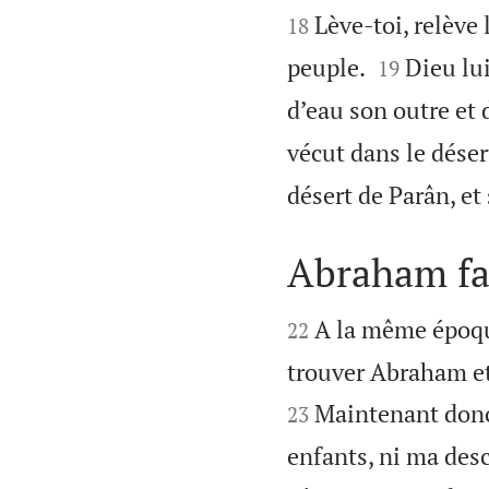
Lève-toi, relève 
18


peuple.
Dieu lui
19
d’eau son outre et 
vécut dans le désert
désert de Parân, et
Abraham fai


A la même époqu
22
trouver Abraham et 
Maintenant donc,
23
enfants, ni ma desc