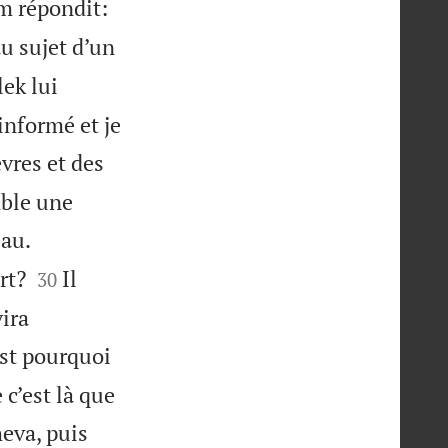
 répondit:
au sujet d’un
ek lui
informé et je
vres et des
mble une


eau.


rt?
Il
30
ira
st pourquoi
 c’est là que
heva, puis