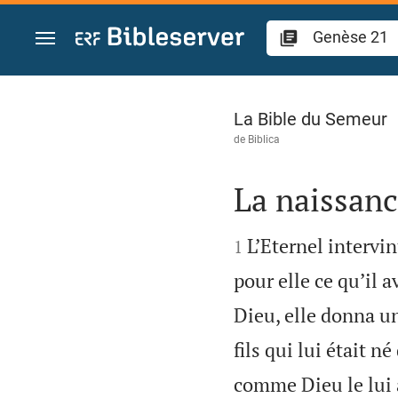
Aller vers contenu
Genèse 21
La Bible du Semeur
de
Biblica
La naissanc


L’Eternel intervi
1
pour elle ce qu’il a
Dieu, elle donna un
fils qui lui était né 
comme Dieu le lui 