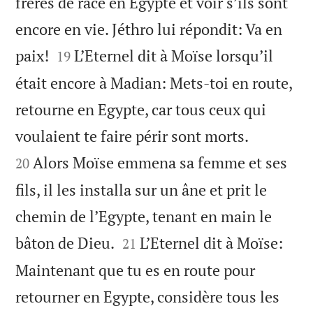
frères de race en Egypte et voir s’ils sont
encore en vie. Jéthro lui répondit: Va en


paix!
L’Eternel dit à Moïse lorsqu’il
19
était encore à Madian: Mets-toi en route,
retourne en Egypte, car tous ceux qui


voulaient te faire périr sont morts.
Alors Moïse emmena sa femme et ses
20
fils, il les installa sur un âne et prit le
chemin de l’Egypte, tenant en main le


bâton de Dieu.
L’Eternel dit à Moïse:
21
Maintenant que tu es en route pour
retourner en Egypte, considère tous les