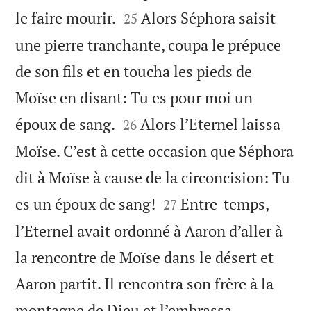


le faire mourir.
Alors Séphora saisit
25
une pierre tranchante, coupa le prépuce
de son fils et en toucha les pieds de
Moïse en disant: Tu es pour moi un


époux de sang.
Alors l’Eternel laissa
26
Moïse. C’est à cette occasion que Séphora
dit à Moïse à cause de la circoncision: Tu


es un époux de sang!
Entre-temps,
27
l’Eternel avait ordonné à Aaron d’aller à
la rencontre de Moïse dans le désert et
Aaron partit. Il rencontra son frère à la


montagne de Dieu et l’embrassa.