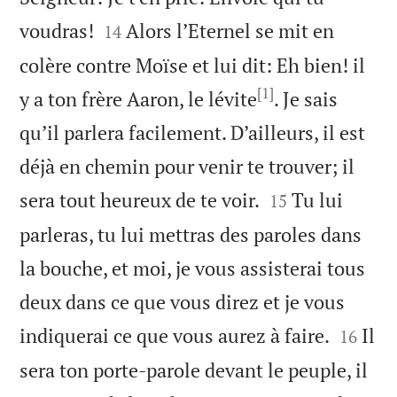


voudras!
Alors l’Eternel se mit en
14
colère contre Moïse et lui dit: Eh bien! il
[1]
y a ton frère Aaron, le lévite
. Je sais
qu’il parlera facilement. D’ailleurs, il est
déjà en chemin pour venir te trouver; il


sera tout heureux de te voir.
Tu lui
15
parleras, tu lui mettras des paroles dans
la bouche, et moi, je vous assisterai tous
deux dans ce que vous direz et je vous


indiquerai ce que vous aurez à faire.
Il
16
sera ton porte-parole devant le peuple, il