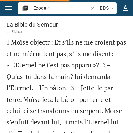
Aller vers contenu
Recherche d'un verse
BDS
Exode 4
La Bible du Semeur
de
Biblica

Moïse objecta: Et s’ils ne me croient pas
1
et ne m’écoutent pas, s’ils me disent:


« L’Eternel ne t’est pas apparu »?
–
2
Qu’as-tu dans la main? lui demanda


l’Eternel. – Un bâton.
– Jette-le par
3
terre. Moïse jeta le bâton par terre et
celui-ci se transforma en serpent. Moïse


s’enfuit devant lui,
mais l’Eternel lui
4