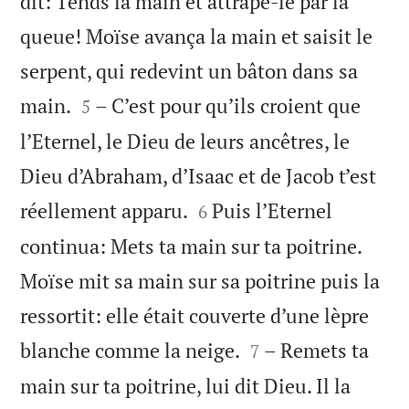
dit: Tends la main et attrape-le par la
queue! Moïse avança la main et saisit le
serpent, qui redevint un bâton dans sa


main.
– C’est pour qu’ils croient que
5
l’Eternel, le Dieu de leurs ancêtres, le
Dieu d’Abraham, d’Isaac et de Jacob t’est


réellement apparu.
Puis l’Eternel
6
continua: Mets ta main sur ta poitrine.
Moïse mit sa main sur sa poitrine puis la
ressortit: elle était couverte d’une lèpre


blanche comme la neige.
– Remets ta
7
main sur ta poitrine, lui dit Dieu. Il la