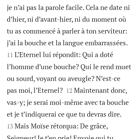
je n’ai pas la parole facile. Cela ne date ni
d’hier, ni d’avant-hier, ni du moment où
tu as commencé à parler à ton serviteur:


j’ai la bouche et la langue embarrassées.
L’Eternel lui répondit: Qui a doté
11
l’homme d’une bouche? Qui le rend muet
ou sourd, voyant ou aveugle? N’est-ce


pas moi, l’Eternel?
Maintenant donc,
12
vas-y; je serai moi-même avec ta bouche


et je t’indiquerai ce que tu devras dire.
Mais Moïse rétorqua: De grâce,
13
Seigneur! Je t’en prie! Envoie qui tu