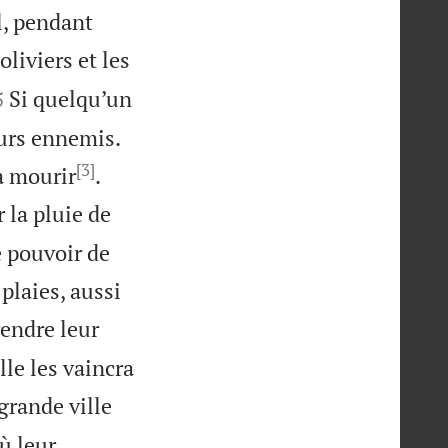
l, pendant
liviers et les


Si quelqu’un
5
eurs ennemis.
[3]


ra mourir
.
 la pluie de
e pouvoir de
plaies, aussi
rendre leur
le les vaincra
grande ville
où leur