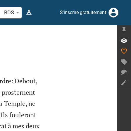
cherche d'un verset biblique ou mot
BDS
S'inscrire gratuitement
ordre: Debout,
e prosternent
du Temple, ne
Ils fouleront
rai à mes deux