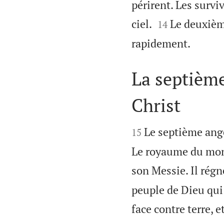
périrent. Les survi


ciel.
Le deuxième
14

rapidement.
La septième
Christ


Le septième ange
15
Le royaume du mon
son Messie. Il rég
peuple de Dieu qui 
face contre terre, 