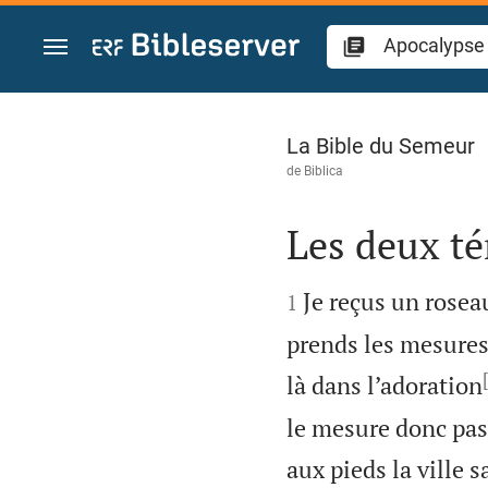
Aller vers contenu
Apocalypse 11
La Bible du Semeur
de
Biblica
Les deux t


Je reçus un rosea
1
prends les mesures 
là dans l’adoration
le mesure donc pas,
aux pieds la ville