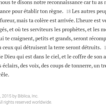
, nous te disons notre reconnaissance car tu as


nce pour établir ton règne.
Les autres peup
18
fureur, mais ta colère est arrivée. L’heure est 
gés, et où tes serviteurs les prophètes, et les
ui te craignent, petits et grands, seront récom
ceux qui détruisent la terre seront détruits.
e Dieu qui est dans le ciel, et le coffre de son 
es éclairs, des voix, des coups de tonnerre, un

rêle.
2015 by Biblica, Inc.
ll rights reserved worldwide.