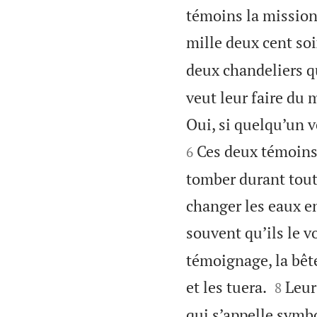
témoins la mission
mille deux cent soi
deux chandeliers qu
veut leur faire du 
Oui, si quelqu’un ve
Ces deux témoins 
6
tomber durant tout 
changer les eaux en
souvent qu’ils le 
témoignage, la bête


et les tuera.
Leur
8
qui s’appelle sym