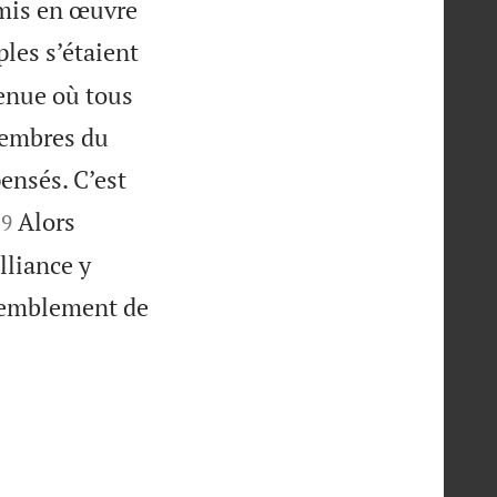
 mis en œuvre
les s’étaient
venue où tous
 membres du
pensés. C’est


Alors
19
alliance y
 tremblement de