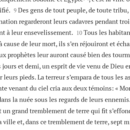


fié.
Des gens de tout peuple, de toute tribu,
9
nation regarderont leurs cadavres pendant troi


nt à leur ensevelissement.
Tous les habitant
10
 à cause de leur mort, ils s’en réjouiront et éc
eux prophètes leur auront causé bien des tourm
s jours et demi, un esprit de vie venu de Dieu e
r leurs pieds. La terreur s’empara de tous les a
te venant du ciel cria aux deux témoins: « Mont
dans la nuée sous les regards de leurs ennemis
t un grand tremblement de terre qui fit s’effond
a ville et, dans ce tremblement de terre, sept 