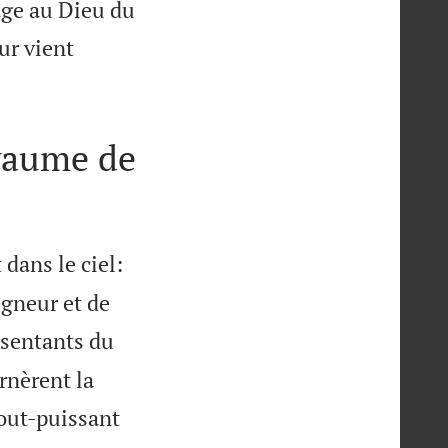
mage au Dieu du
ur vient
oyaume de
dans le ciel:
gneur et de
ésentants du
rnèrent la
tout-puissant