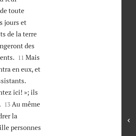
 de toute
s jours et
s de la terre
hangeront des


ents.
Mais
11
ntra en eux, et


ssistants.
ez ici! »; ils


.
Au même
13
rer la
mille personnes