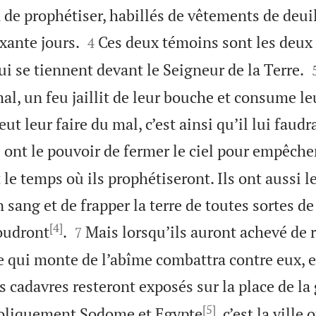
 de prophétiser, habillés de vêtements de deui


xante jours.
Ces deux témoins sont les deux o
4
i se tiennent devant le Seigneur de la Terre.
mal, un feu jaillit de leur bouche et consume l
ut leur faire du mal, c’est ainsi qu’il lui faud
ont le pouvoir de fermer le ciel pour empêcher
le temps où ils prophétiseront. Ils ont aussi l
 sang et de frapper la terre de toutes sortes de 
[4]


voudront
.
Mais lorsqu’ils auront achevé de 
7
 qui monte de l’abîme combattra contre eux, el
s cadavres resteront exposés sur la place de la 
[5]
boliquement Sodome et Egypte
, c’est la ville 