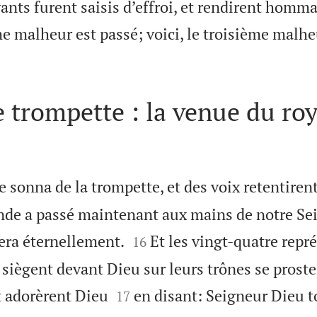
vants furent saisis d’effroi, et rendirent hom
 malheur est passé; voici, le troisième malhe
 trompette : la venue du r
 sonna de la trompette, et des voix retentirent 
de a passé maintenant aux mains de notre Sei


nera éternellement.
Et les vingt-quatre repr
16
siègent devant Dieu sur leurs trônes se proste


et adorèrent Dieu
en disant: Seigneur Dieu 
17