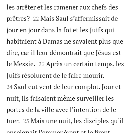
les arrêter et les ramener aux chefs des


prêtres?
Mais Saul s’affermissait de
22
jour en jour dans la foi et les Juifs qui
habitaient à Damas ne savaient plus que
dire, car il leur démontrait que Jésus est


le Messie.
Après un certain temps, les
23


Juifs résolurent de le faire mourir.
Saul eut vent de leur complot. Jour et
24
nuit, ils faisaient même surveiller les
portes de la ville avec l’intention de le


tuer.
Mais une nuit, les disciples qu’il
25
enseignait l’emmenèrent et le firent