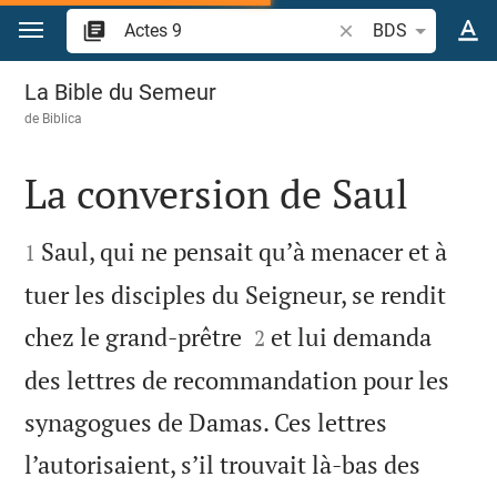
Aller vers contenu
Recherche d'un verse
BDS
Actes 9
La Bible du Semeur
de
Biblica
La conversion de Saul


Saul, qui ne pensait qu’à menacer et à
1
tuer les disciples du Seigneur, se rendit


chez le grand-prêtre
et lui demanda
2
des lettres de recommandation pour les
synagogues de Damas. Ces lettres
l’autorisaient, s’il trouvait là-bas des