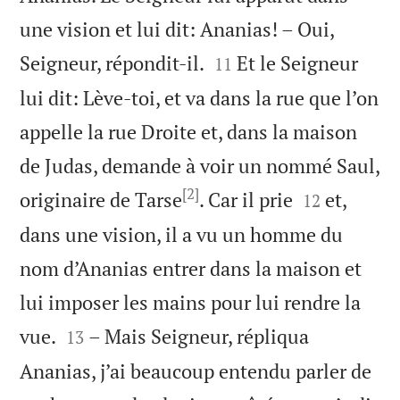
une vision et lui dit: Ananias! – Oui,


Seigneur, répondit-il.
Et le Seigneur
11
lui dit: Lève-toi, et va dans la rue que l’on
appelle la rue Droite et, dans la maison
de Judas, demande à voir un nommé Saul,
[2]


originaire de Tarse
. Car il prie
et,
12
dans une vision, il a vu un homme du
nom d’Ananias entrer dans la maison et
lui imposer les mains pour lui rendre la


vue.
– Mais Seigneur, répliqua
13
Ananias, j’ai beaucoup entendu parler de