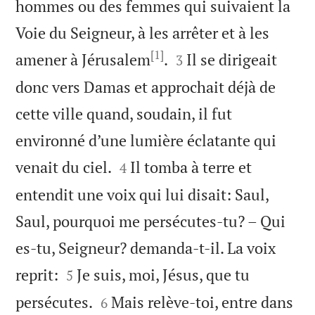
hommes ou des femmes qui suivaient la
Voie du Seigneur, à les arrêter et à les
[1]


amener à Jérusalem
.
Il se dirigeait
3
donc vers Damas et approchait déjà de
cette ville quand, soudain, il fut
environné d’une lumière éclatante qui


venait du ciel.
Il tomba à terre et
4
entendit une voix qui lui disait: Saul,
Saul, pourquoi me persécutes-tu? – Qui
es-tu, Seigneur? demanda-t-il. La voix


reprit:
Je suis, moi, Jésus, que tu
5


persécutes.
Mais relève-toi, entre dans
6