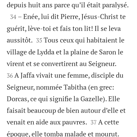

depuis huit ans parce qu’il était paralysé.

– Enée, lui dit Pierre, Jésus-Christ te
34
guérit, lève-toi et fais ton lit! Il se leva


aussitôt.
Tous ceux qui habitaient le
35
village de Lydda et la plaine de Saron le


virent et se convertirent au Seigneur.
A Jaffa vivait une femme, disciple du
36
Seigneur, nommée Tabitha (en grec:
Dorcas, ce qui signifie la Gazelle). Elle
faisait beaucoup de bien autour d’elle et


venait en aide aux pauvres.
A cette
37
époque, elle tomba malade et mourut.