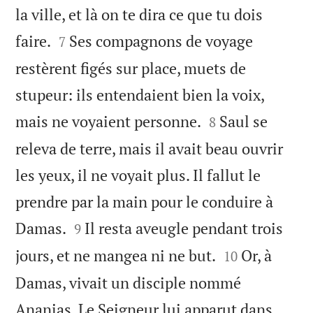
la ville, et là on te dira ce que tu dois


faire.
Ses compagnons de voyage
7
restèrent figés sur place, muets de
stupeur: ils entendaient bien la voix,


mais ne voyaient personne.
Saul se
8
releva de terre, mais il avait beau ouvrir
les yeux, il ne voyait plus. Il fallut le
prendre par la main pour le conduire à


Damas.
Il resta aveugle pendant trois
9


jours, et ne mangea ni ne but.
Or, à
10
Damas, vivait un disciple nommé
Ananias. Le Seigneur lui apparut dans