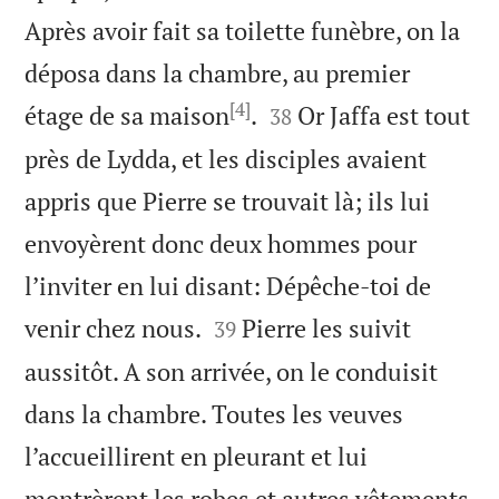
Après avoir fait sa toilette funèbre, on la
déposa dans la chambre, au premier
[4]


étage de sa maison
.
Or Jaffa est tout
38
près de Lydda, et les disciples avaient
appris que Pierre se trouvait là; ils lui
envoyèrent donc deux hommes pour
l’inviter en lui disant: Dépêche-toi de


venir chez nous.
Pierre les suivit
39
aussitôt. A son arrivée, on le conduisit
dans la chambre. Toutes les veuves
l’accueillirent en pleurant et lui
montrèrent les robes et autres vêtements