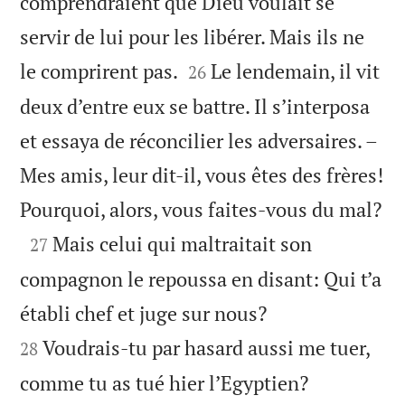
comprendraient que Dieu voulait se
servir de lui pour les libérer. Mais ils ne


le comprirent pas.
Le lendemain, il vit
26
deux d’entre eux se battre. Il s’interposa
et essaya de réconcilier les adversaires. –
Mes amis, leur dit-il, vous êtes des frères!

Pourquoi, alors, vous faites-vous du mal?

Mais celui qui maltraitait son
27
compagnon le repoussa en disant: Qui t’a


établi chef et juge sur nous?
Voudrais-tu par hasard aussi me tuer,
28


comme tu as tué hier l’Egyptien?