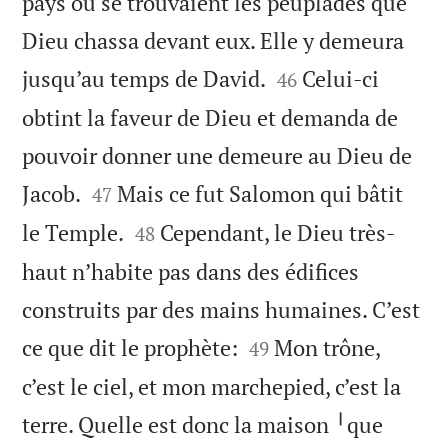
pays où se trouvaient les peuplades que
Dieu chassa devant eux. Elle y demeura


jusqu’au temps de David.
Celui-ci
46
obtint la faveur de Dieu et demanda de
pouvoir donner une demeure au Dieu de


Jacob.
Mais ce fut Salomon qui bâtit
47


le Temple.
Cependant, le Dieu très-
48
haut n’habite pas dans des édifices
construits par des mains humaines. C’est


ce que dit le prophète:
Mon trône,
49
c’est le ciel, et mon marchepied, c’est la
terre. Quelle est donc la maison ╵que