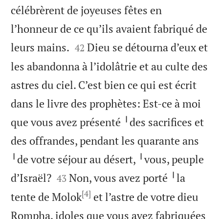
célébrèrent de joyeuses fêtes en
l’honneur de ce qu’ils avaient fabriqué de


leurs mains.
Dieu se détourna d’eux et
42
les abandonna à l’idolâtrie et au culte des
astres du ciel. C’est bien ce qui est écrit
dans le livre des prophètes: Est-ce à moi
que vous avez présenté ╵des sacrifices et
des offrandes, pendant les quarante ans
╵de votre séjour au désert, ╵vous, peuple


d’Israël?
Non, vous avez porté ╵la
43
[4]
tente de Molok
et l’astre de votre dieu
Rompha, idoles que vous avez fabriquées