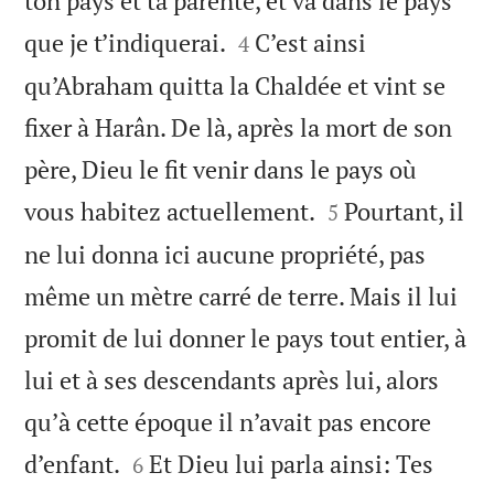
ton pays et ta parenté, et va dans le pays


que je t’indiquerai.
C’est ainsi
4
qu’Abraham quitta la Chaldée et vint se
fixer à Harân. De là, après la mort de son
père, Dieu le fit venir dans le pays où


vous habitez actuellement.
Pourtant, il
5
ne lui donna ici aucune propriété, pas
même un mètre carré de terre. Mais il lui
promit de lui donner le pays tout entier, à
lui et à ses descendants après lui, alors
qu’à cette époque il n’avait pas encore


d’enfant.
Et Dieu lui parla ainsi: Tes
6