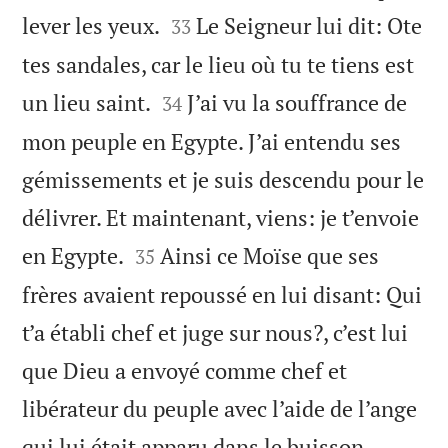


lever les yeux.
Le Seigneur lui dit: Ote
33
tes sandales, car le lieu où tu te tiens est


un lieu saint.
J’ai vu la souffrance de
34
mon peuple en Egypte. J’ai entendu ses
gémissements et je suis descendu pour le
délivrer. Et maintenant, viens: je t’envoie


en Egypte.
Ainsi ce Moïse que ses
35
frères avaient repoussé en lui disant: Qui
t’a établi chef et juge sur nous?, c’est lui
que Dieu a envoyé comme chef et
libérateur du peuple avec l’aide de l’ange


qui lui était apparu dans le buisson.