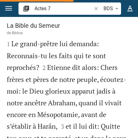
Aller vers contenu
Recherche d'un verse
BDS
Actes 7
La Bible du Semeur
de
Biblica

Le grand-prêtre lui demanda:
1
Reconnais-tu les faits qui te sont


reprochés?
Etienne dit alors: Chers
2
frères et pères de notre peuple, écoutez-
moi: le Dieu glorieux apparut jadis à
notre ancêtre Abraham, quand il vivait
encore en Mésopotamie, avant de


s’établir à Harân,
et il lui dit: Quitte
3