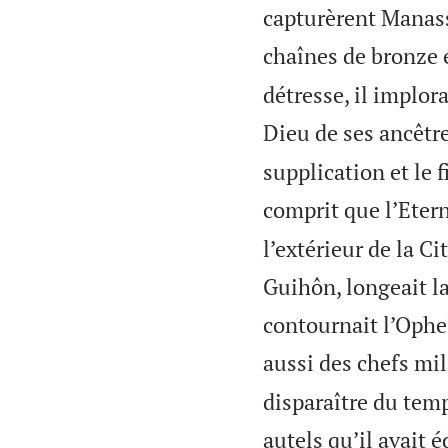
capturèrent Manassé
chaînes de bronze 
détresse, il implor
Dieu de ses ancêtre
supplication et le 
comprit que l’Etern
l’extérieur de la C
Guihôn, longeait la
contournait l’Ophel
aussi des chefs mili
disparaître du templ
autels qu’il avait 