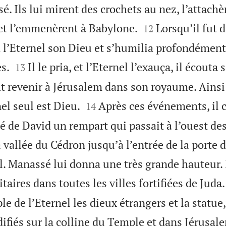
. Ils lui mirent des crochets au nez, l’attachè


et l’emmenèrent à Babylone.
Lorsqu’il fut d
12
a l’Eternel son Dieu et s’humilia profondément


s.
Il le pria, et l’Eternel l’exauça, il écouta 
13
fit revenir à Jérusalem dans son royaume. Ain


el seul est Dieu.
Après ces événements, il c
14
ité de David un rempart qui passait à l’ouest de
 vallée du Cédron jusqu’à l’entrée de la porte 
. Manassé lui donna une très grande hauteur. I
taires dans toutes les villes fortifiées de Juda.
e de l’Eternel les dieux étrangers et la statue,
édifiés sur la colline du Temple et dans Jérusale