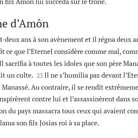

n fils Amôn lui succéda sur le trône.
gne d’Amôn
-deux ans à son avènement et il régna deux a
 fit ce que l’Eternel considère comme mal, comm
l sacrifia à toutes les idoles que son père Mana


it un culte.
Il ne s’humilia pas devant l’E
23
re Manassé. Au contraire, il se rendit extrêmem
nspirèrent contre lui et l’assassinèrent dans so
on du pays massacra tous ceux qui avaient co

ama son fils Josias roi à sa place.