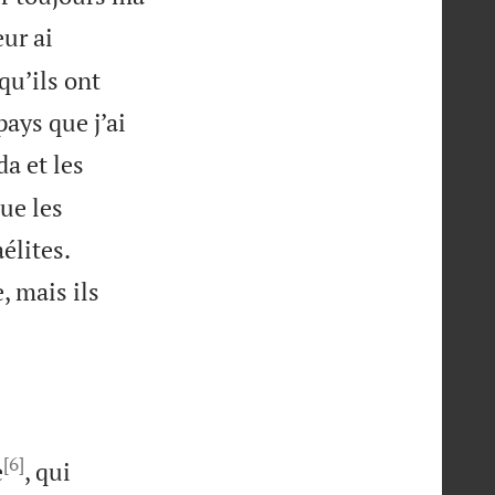
eur ai
qu’ils ont
pays que j’ai
a et les
ue les


élites.
, mais ils
[6]
e
, qui