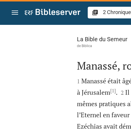
Aller vers contenu
2 Chroniques 33
La Bible du Semeur
de
Biblica
Manassé, ro


Manassé était âg
1
[1]


à Jérusalem
.
Il
2
mêmes pratiques a
l’Eternel en faveur 
Ezéchias avait démo