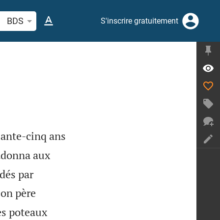
cherche d'un verset biblique ou mot
BDS
S'inscrire gratuitement
uante-cinq ans
’adonna aux
dés par
son père
des poteaux