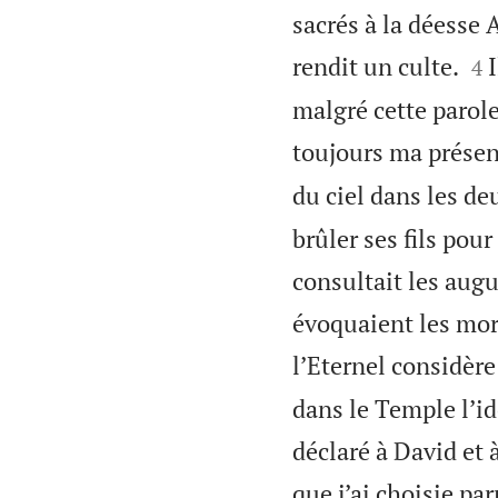
sacrés à la déesse A


rendit un culte.
I
4
malgré cette parole 
toujours ma prése
du ciel dans les de
brûler ses fils pou
consultait les augu
évoquaient les mort
l’Eternel considère
dans le Temple l’id
déclaré à David et 
que j’ai choisie par