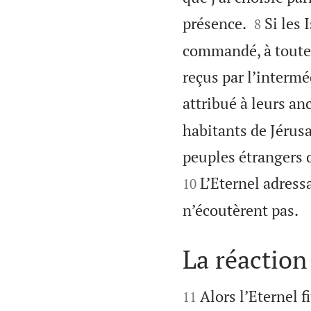


présence.
Si les 
8
commandé, à toute l
reçus par l’interméd
attribué à leurs an
habitants de Jérusa
peuples étrangers q
L’Eternel adress
10
n’écoutèrent pas.
La réaction


Alors l’Eternel f
11