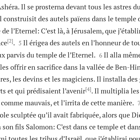
shéra. Il se prosterna devant tous les astres du
l construisit des autels païens dans le temple d
de l’Eternel: C’est là, à Jérusalem, que j’établi
[2]


nce
.
Il érigea des autels en l’honneur de tou
5


ux parvis du temple de l’Eternel.
Il alla mêm
6
r les offrir en sacrifice dans la vallée de Ben-
res, les devins et les magiciens. Il installa des
[4]
s et qui prédisaient l’avenir
. Il multiplia le
 comme mauvais, et l’irrita de cette manière.
ole sculptée qu’il avait fabriquée, alors que Di
à son fils Salomon: C’est dans ce temple et dan
mi toutes les tribus d’Israël, que j’établirai p