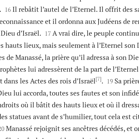


.
Il rebâtit l’autel de l’Eternel. Il offrit des 
16
connaissance et il ordonna aux Judéens de re


e Dieu d’Israël.
A vrai dire, le peuple continua
17
les hauts lieux, mais seulement à l’Eternel son 
es de Manassé, la prière qu’il adressa à son Die
ophètes lui adressèrent de la part de l’Eternel
[7]


t dans les Actes des rois d’Israël
.
Sa prièr
19
eu lui accorda, toutes ses fautes et son infidé
ndroits où il bâtit des hauts lieux et où il dres
des statues avant de s’humilier, tout cela est ci


Manassé rejoignit ses ancêtres décédés, et o
20