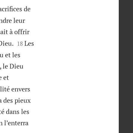
sacrifices de
ndre leur
it à offrir


Dieu.
Les
18
u et les
, le Dieu
e et
lité envers
sa des pieux
té dans les
n l’enterra