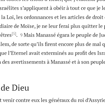
Israélites s’appliquent à obéir à tout ce que je l
a Loi, les ordonnances et les articles de droit 
iaire de Moïse, je ne leur ferai plus quitter le 
[5]


cêtres
.
Mais Manassé égara le peuple de Jud
9
lem, de sorte qu’ils firent encore plus de mal q
ue l’Eternel avait exterminés au profit des Isra
a des avertissements à Manassé et à son peuple

 de Dieu
it venir contre eux les généraux du roi d’Assyri