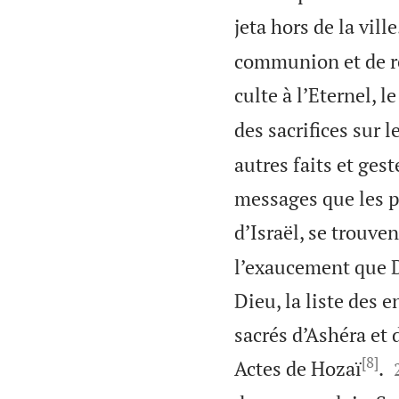
jeta hors de la ville
communion et de re
culte à l’Eternel, l
des sacrifices sur 
autres faits et gest
messages que les pr
d’Israël, se trouven
l’exaucement que Di
Dieu, la liste des e
sacrés d’Ashéra et 
[8]
Actes de Hozaï
.