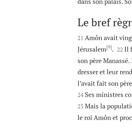
dans son palais. So
Le bref rè


Amôn avait vingt
21
[9]


Jérusalem
.
Il
22
son père Manassé. I
dresser et leur rend
l’avait fait son pè
Ses ministres co
24
Mais la populati
25
le roi Amôn et procl