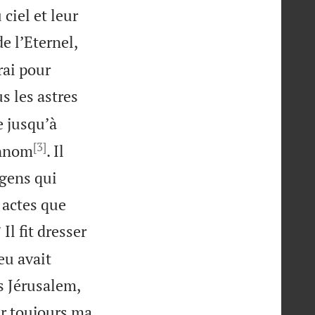
 ciel et leur
e l’Eternel,
rai pour
s les astres
e jusqu’à
[3]
Hinnom
. Il
 gens qui
s actes que


Il fit dresser
7
eu avait
s Jérusalem,
our toujours ma