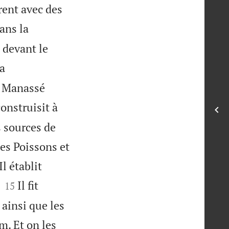
rent avec des
ans la
 devant le
sa
si Manassé
onstruisit à
s sources de
des Poissons et
l établit


Il fit
15
 ainsi que les
m. Et on les