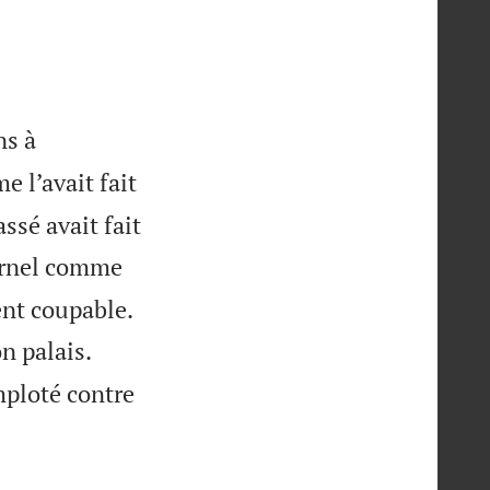
ns à
e l’avait fait
ssé avait fait
ternel comme


ent coupable.


n palais.
mploté contre