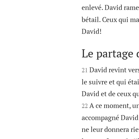
enlevé. David rame
bétail. Ceux qui ma

David!
Le partage 


David revint ver
21
le suivre et qui éta
David et de ceux qu
A ce moment, un 
22
accompagné David s
ne leur donnera ri