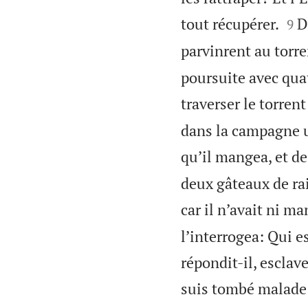


tout récupérer.
D
9
parvinrent au torren
poursuite avec qua
traverser le torrent
dans la campagne u
qu’il mangea, et de
deux gâteaux de rai
car il n’avait ni ma
l’interrogea: Qui e
répondit-il, escla
suis tombé malade i