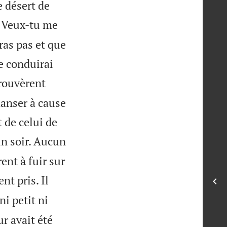
e désert de
 Veux-tu me
ras pas et que
te conduirai
trouvèrent
danser à cause
 de celui de
in soir. Aucun
ent à fuir sur
nt pris. Il
i petit ni
ur avait été