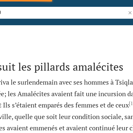
Re
uit les pillards amalécites
iva le surlendemain avec ses hommes à Tsiqlag,
ée; les Amalécites avaient fait une incursion 
[1


Ils s’étaient emparés des femmes et de ceux
2
ville, quelle que soit leur condition sociale, sa
 les avaient emmenés et avaient continué leur 