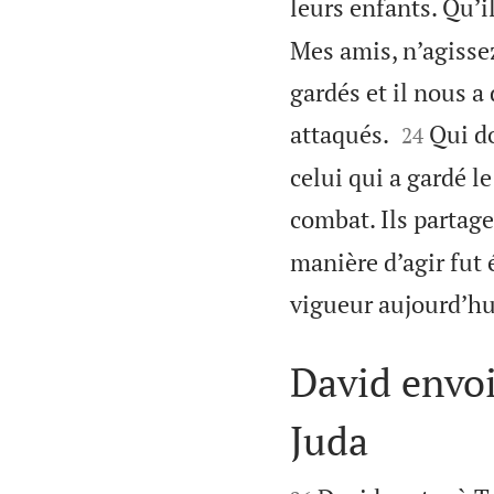
leurs enfants. Qu’i
Mes amis, n’agissez
gardés et il nous a


attaqués.
Qui do
24
celui qui a gardé l
combat. Ils partag
manière d’agir fut 
vigueur aujourd’hu
David envoi
Juda