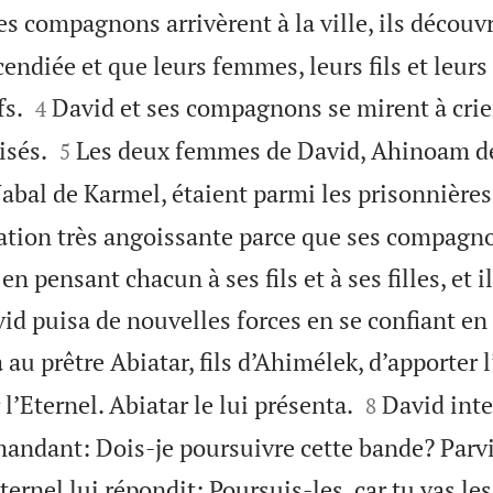
s compagnons arrivèrent à la ville, ils découv
cendiée et que leurs femmes, leurs fils et leurs 


fs.
David et ses compagnons se mirent à crier
4


isés.
Les deux femmes de David, Ahinoam de 
5
abal de Karmel, étaient parmi les prisonnières
uation très angoissante parce que ses compagn
 pensant chacun à ses fils et à ses filles, et i
vid puisa de nouvelles forces en se confiant en
au prêtre Abiatar, fils d’Ahimélek, d’apporter 


l’Eternel. Abiatar le lui présenta.
David int
8
mandant: Dois-je poursuivre cette bande? Parvi
Eternel lui répondit: Poursuis-les, car tu vas les