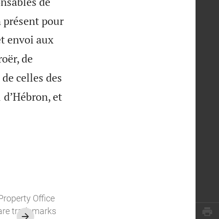
onsables de
n présent pour
cet envoi aux
roër, de
 de celles des

d’Hébron, et
1
Property Office
o are trademarks