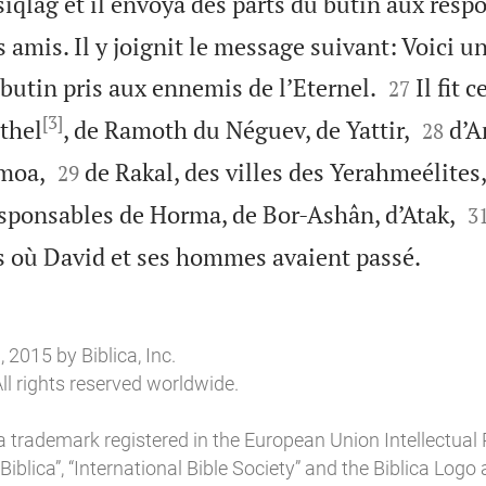
siqlag et il envoya des parts du butin aux resp
s amis. Il y joignit le message suivant: Voici u


butin pris aux ennemis de l’Eternel.
Il fit 
27
[3]


thel
, de Ramoth du Néguev, de Yattir,
d’A
28


moa,
de Rakal, des villes des Yerahmeélites,
29

sponsables de Horma, de Bor-Ashân, d’Atak,
3

ts où David et ses hommes avaient passé.
2015 by Biblica, Inc.
ll rights reserved worldwide.
a trademark registered in the European Union Intellectual 
“Biblica”, “International Bible Society” and the Biblica Log