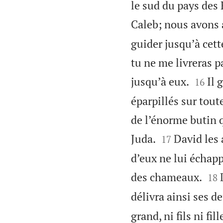
le sud du pays des 
Caleb; nous avons 
guider jusqu’à cet
tu ne me livreras p


jusqu’à eux.
Il 
16
éparpillés sur tout
de l’énorme butin q


Juda.
David les 
17
d’eux ne lui échapp


des chameaux.
18
délivra ainsi ses 
grand, ni fils ni fi