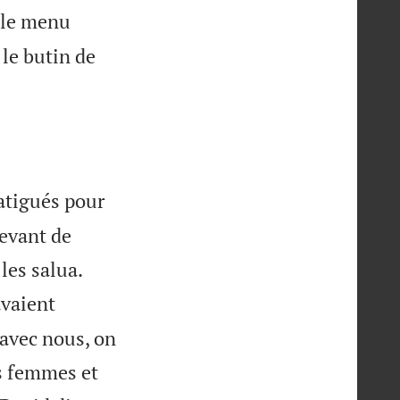
t le menu
 le butin de
atigués pour
devant de


les salua.
avaient
 avec nous, on
rs femmes et