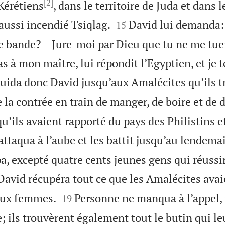
[2]
Kérétiens
, dans le territoire de Juda et dans l


aussi incendié Tsiqlag.
David lui demanda:
15
te bande? – Jure-moi par Dieu que tu ne me tue
as à mon maître, lui répondit l’Egyptien, et je 
guida donc David jusqu’aux Amalécites qu’ils 
e la contrée en train de manger, de boire et de 
u’ils avaient rapporté du pays des Philistins et
attaqua à l’aube et les battit jusqu’au lendema
a, excepté quatre cents jeunes gens qui réussir
David récupéra tout ce que les Amalécites avaie


deux femmes.
Personne ne manqua à l’appel, n
19
lle; ils trouvèrent également tout le butin qui le