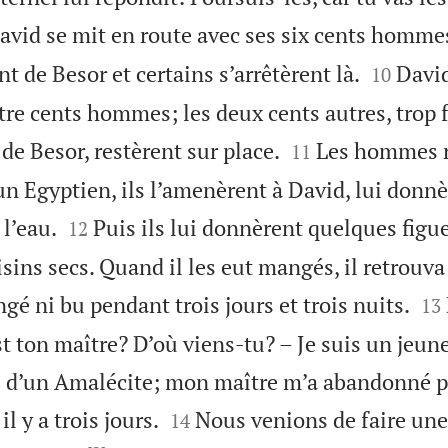
avid se mit en route avec ses six cents hommes


t de Besor et certains s’arrêtèrent là.
David
10
tre cents hommes; les deux cents autres, trop 


 de Besor, restèrent sur place.
Les hommes r
11
n Egyptien, ils l’amenèrent à David, lui donnè


 l’eau.
Puis ils lui donnèrent quelques figu
12
sins secs. Quand il les eut mangés, il retrouva 


ngé ni bu pendant trois jours et trois nuits.
13
st ton maître? D’où viens-tu? – Je suis un jeun
ve d’un Amalécite; mon maître m’a abandonné p


l y a trois jours.
Nous venions de faire une
14