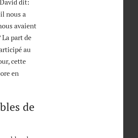
David dit:
il nous a
 nous avaient
 La part de
articipé au
our, cette
core en
bles de