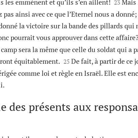


ls les emmènent et qu’ils s’en aillent!
Mais 
23
 pas ainsi avec ce que l’Eternel nous a donné; 
 donné la victoire sur la bande des pillards qui
nc pourrait vous approuver dans cette affaire?
e camp sera la même que celle du soldat qui a p


eront équitablement.
De fait, à partir de ce j
25
érigée comme loi et règle en Israël. Elle est en

i.
e des présents aux responsa