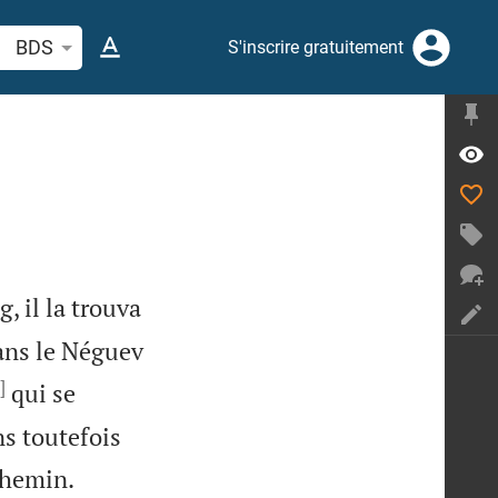
cherche d'un verset biblique ou mot
BDS
S'inscrire gratuitement
 il la trouva
dans le Néguev
]
qui se
ns toutefois


chemin.