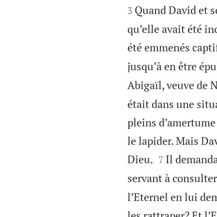
Quand David et se
3
qu’elle avait été in
été emmenés capti
jusqu’à en être épu
Abigaïl, veuve de N
était dans une sit
pleins d’amertume en
le lapider. Mais Da


Dieu.
Il demanda 
7
servant à consulter 
l’Eternel en lui de
les rattraper? Et l’