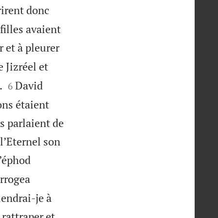
rirent donc
filles avaient
 et à pleurer
Jizréel et


.
David
6
ons étaient
ls parlaient de
 l’Eternel son
l’éphod
errogea
endrai-je à
 rattraper et