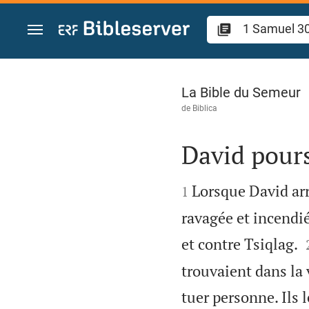
Aller vers contenu
1 Samuel 30
La Bible du Semeur
de
Biblica
David pours


Lorsque David arr
1
ravagée et incendi
et contre Tsiqlag.
trouvaient dans la 
tuer personne. Ils