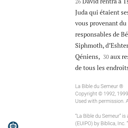


David rentra à T
26
Juda qui étaient se
vous provenant du 
responsables de Bé
Siphmoth, d’Eshte


Qéniens,
aux re
30
de tous les endroi
La Bible du Semeur ®
Copyright © 1992, 1999, 
Used with permission. A
“La Bible du Semeur” is 
(EUIPO) by Biblica, Inc. 