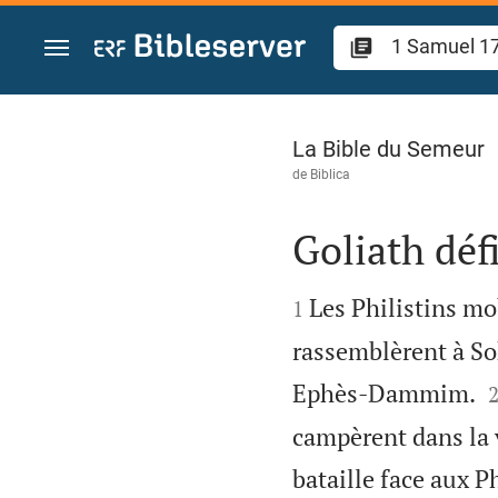
Aller vers contenu
1 Samuel 17
La Bible du Semeur
de
Biblica
Goliath déf


Les Philistins mo
1
rassemblèrent à So
Ephès-Dammim.
campèrent dans la v
bataille face aux Ph