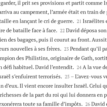
arder, il prit ses provisions et partit comme Is
arriva au campement, l’armée était en train de


aille en lançant le cri de guerre.
Israélites 
21


e de bataille face à face.
David déposa so
22
ien des bagages, puis il courut au front. Aussitô


urs nouvelles à ses frères.
Pendant qu’il pa
23
ampion des Philistins, originaire de Gath, sortit


n défi habituel. David l’entendit.
A la vue d
24


sraël s’enfuirent terrorisés.
– L’avez-vous v
25
n d’eux. Il vient encore insulter Israël. Celui qu
richesses de la part du roi qui lui donnera en p


 exonérera toute sa famille d’impôts.
David
26