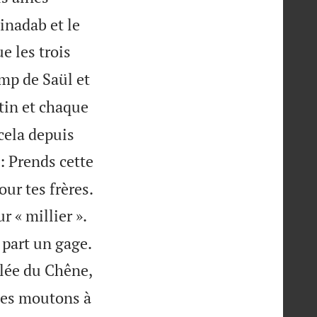
binadab et le
e les trois
amp de Saül et
in et chaque
 cela depuis
d: Prends cette

our tes frères.
 « millier ».

 part un gage.
llée du Chêne,
ses moutons à