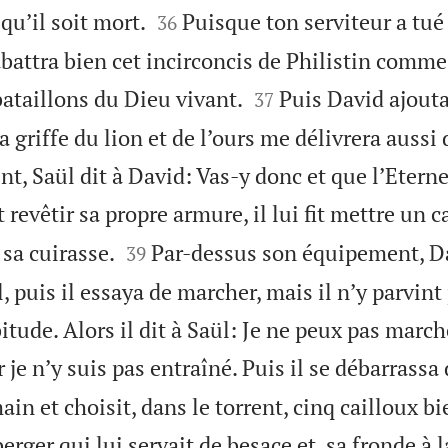


qu’il soit mort.
Puisque ton serviteur a tué 
36
battra bien cet incirconcis de Philistin comme 


 bataillons du Dieu vivant.
Puis David ajouta
37
a griffe du lion et de l’ours me délivrera aussi 
nt, Saül dit à David: Vas-y donc et que l’Eterne
fit revêtir sa propre armure, il lui fit mettre un 


sa cuirasse.
Par-dessus son équipement, Da
39
, puis il essaya de marcher, mais il n’y parvint p
bitude. Alors il dit à Saül: Je ne peux pas march
je n’y suis pas entraîné. Puis il se débarrassa 
in et choisit, dans le torrent, cinq cailloux bie
erger qui lui servait de besace et, sa fronde à l