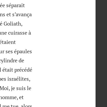
lée séparait
ns et s’avança
é Goliath,
une cuirasse à
étaient
ur ses épaules
cylindre de
Il était précédé
es israélites,
oi, je suis le
n homme, et
l me tue, alors