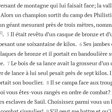
 versant de montagne qui lui faisait face; la val

Alors un champion sortit du camp des Philisti
t un géant mesurant près de trois mètres, nomm
3]


.
Il était revêtu d’un casque de bronze et d’
5


pesant une soixantaine de kilos.
Ses jambes 
6
laques de bronze et il portait en bandoulière s


e.
Le bois de sa lance avait la grosseur d’un 
7
fer de lance à lui seul pesait près de sept kilos. 


tait son bouclier.
Il se campa face aux troup
8
uoi vous êtes-vous rangés en ordre de combat? M
 les esclaves de Saül. Choisissez parmi vous u


 combat singulier!
S’il peut me battre et qu’i
9