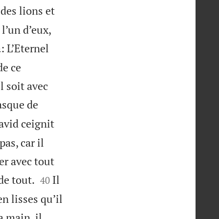
des lions et
l’un d’eux,
: L’Eternel
de ce
l soit avec
casque de
vid ceignit
as, car il
er avec tout


de tout.
Il
40
n lisses qu’il
a main, il