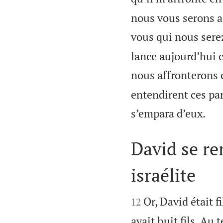
nous vous serons ass
vous qui nous serez
lance aujourd’hui 
nous affronterons 
entendirent ces par

s’empara d’eux.
David se r
israélite


Or, David était 
12
avait huit fils. Au 