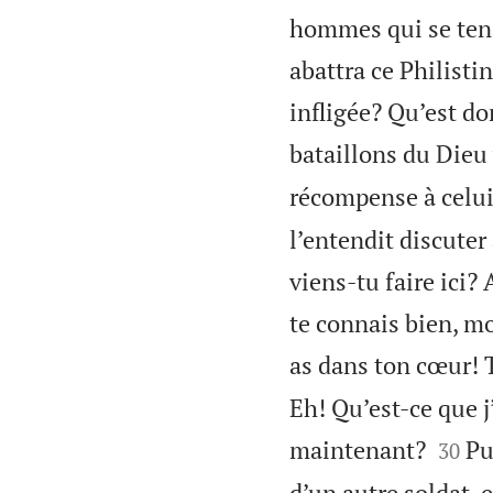
hommes qui se tena
abattra ce Philistin
infligée? Qu’est don
bataillons du Dieu
récompense à celui 
l’entendit discuter 
viens-tu faire ici?
te connais bien, mo
as dans ton cœur! T
Eh! Qu’est-ce que j’


maintenant?
Pu
30
d’un autre soldat, 