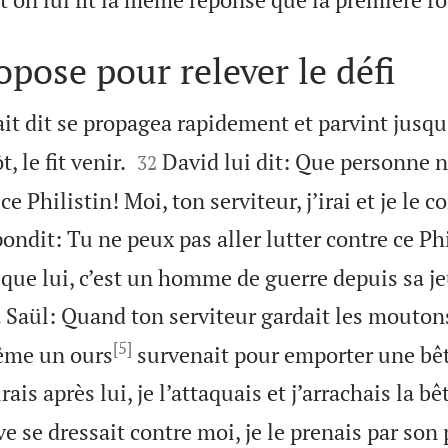
opose pour relever le défi
it dit se propagea rapidement et parvint jusqu


, le fit venir.
David lui dit: Que personne 
32
e Philistin! Moi, ton serviteur, j’irai et je le c
ondit: Tu ne peux pas aller lutter contre ce Phi
 que lui, c’est un homme de guerre depuis sa j
 Saül: Quand ton serviteur gardait les mouton
[5]
ême un ours
survenait pour emporter une bê
rais après lui, je l’attaquais et j’arrachais la bê
ve se dressait contre moi, je le prenais par son p