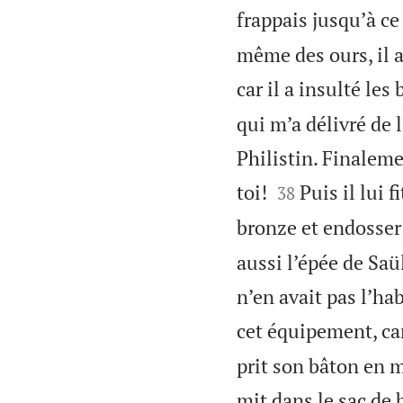
frappais jusqu’à ce 
même des ours, il a
car il a insulté les
qui m’a délivré de l
Philistin. Finaleme


toi!
Puis il lui 
38
bronze et endosser 
aussi l’épée de Saül
n’en avait pas l’ha
cet équipement, car 
prit son bâton en ma
mit dans le sac de b