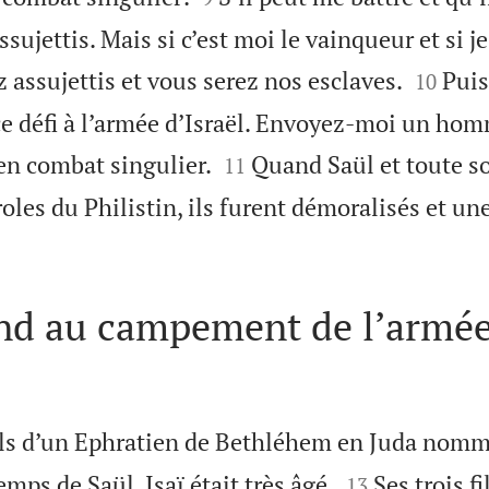
ujettis. Mais si c’est moi le vainqueur et si je 


 assujettis et vous serez nos esclaves.
Puis
10
ce défi à l’armée d’Israël. Envoyez-moi un ho


en combat singulier.
Quand Saül et toute s
11
oles du Philistin, ils furent démoralisés et un
end au campement de l’armé
fils d’un Ephratien de Bethléhem en Juda nommé


temps de Saül, Isaï était très âgé.
Ses trois fi
13