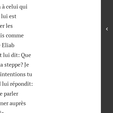
 à celui qui
 lui est
er les
omis comme
 Eliab
t lui dit: Que
a steppe? Je
 intentions tu
 lui répondit:
e parler
igner auprès

is.