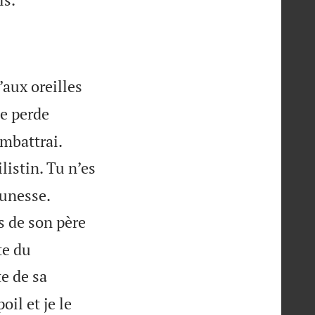
’aux oreilles
ne perde


ombattrai.
listin. Tu n’es


eunesse.
s de son père
te du
te de sa
oil et je le