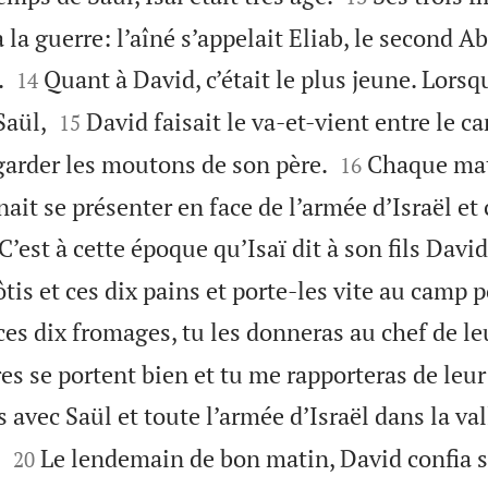
 la guerre: l’aîné s’appelait Eliab, le second A


.
Quant à David, c’était le plus jeune. Lorsqu
14


Saül,
David faisait le va-et-vient entre le c
15


arder les moutons de son père.
Chaque mat
16
enait se présenter en face de l’armée d’Israël et
C’est à cette époque qu’Isaï dit à son fils Davi
tis et ces dix pains et porte-les vite au camp p
es dix fromages, tu les donneras au chef de leur
ères se portent bien et tu me rapporteras de leur
s avec Saül et toute l’armée d’Israël dans la va


.
Le lendemain de bon matin, David confia 
20