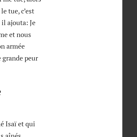
le tue, c’est
 il ajouta: Je
mme et nous
on armée
e grande peur
e
 Isaï et qui
ls aînés