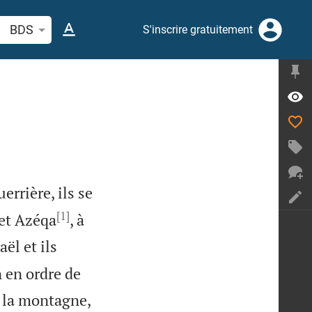
cherche d'un verset biblique ou mot
BDS
S'inscrire gratuitement
rrière, ils se
[1]
 et Azéqa
, à
ël et ils
n en ordre de
 la montagne,