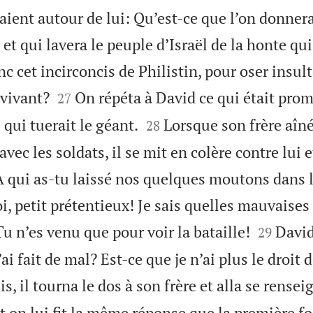
ient autour de lui: Qu’est-ce que l’on donnera
 et qui lavera le peuple d’Israël de la honte qui
c cet incirconcis de Philistin, pour oser insult


 vivant?
On répéta à David ce qui était pr
27


qui tuerait le géant.
Lorsque son frère aîné
28
avec les soldats, il se mit en colère contre lui e
 A qui as-tu laissé nos quelques moutons dans l
i, petit prétentieux! Je sais quelles mauvaises


u n’es venu que pour voir la bataille!
David
29
ai fait de mal? Est-ce que je n’ai plus le droit d
is, il tourna le dos à son frère et alla se rense
et on lui fit la même réponse que la première fo