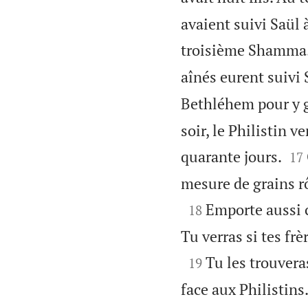
avaient suivi Saül à
troisième Shamma
aînés eurent suivi 
Bethléhem pour y g
soir, le Philistin v


quarante jours.
17
mesure de grains rô

Emporte aussi c
18
Tu verras si tes fr

Tu les trouvera
19
face aux Philistins