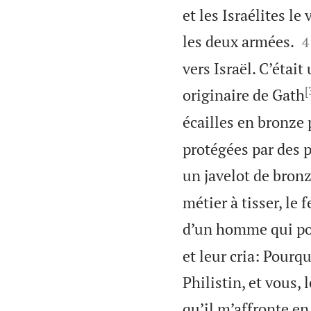
et les Israélites le

les deux armées.
4
vers Israël. C’étai
[
originaire de Gath
écailles en bronze 
protégées par des p
un javelot de bronz
métier à tisser, le 
d’un homme qui por
et leur cria: Pourq
Philistin, et vous,
qu’il m’affronte en