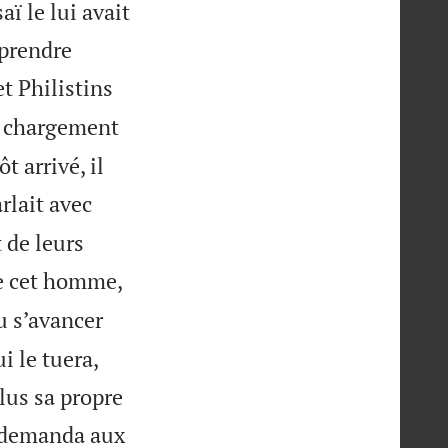
aï le lui avait
 prendre
et Philistins
n chargement
t arrivé, il
rlait avec
 de leurs
e cet homme,
u s’avancer
i le tuera,
lus sa propre
 demanda aux