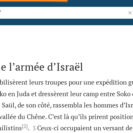
Re
ie l’armée d’Israël
bilisèrent leurs troupes pour une expédition gue
ko en Juda et dressèrent leur camp entre Soko


Saül, de son côté, rassembla les hommes d’Isra
2
allée du Chêne. C’est là qu’ils prirent positio
[2]


ilistins
.
Ceux-ci occupaient un versant de
3