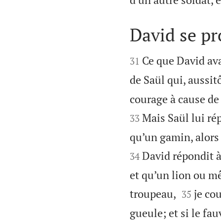
David se pr


Ce que David ava
31
de Saül qui, aussitôt
courage à cause de c
Mais Saül lui rép
33
qu’un gamin, alors
David répondit à
34
et qu’un lion ou m


troupeau,
je cou
35
gueule; et si le fau