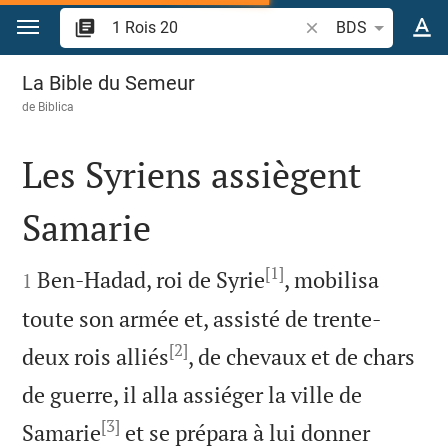
Aller vers contenu
Recherche d'un verse
BDS
1 Rois 20
La Bible du Semeur
de
Biblica
Les Syriens assiègent
Samarie

[1]

Ben-Hadad, roi de Syrie
, mobilisa
1
toute son armée et, assisté de trente-
[2]
deux rois alliés
, de chevaux et de chars
de guerre, il alla assiéger la ville de
[3]
Samarie
et se prépara à lui donner