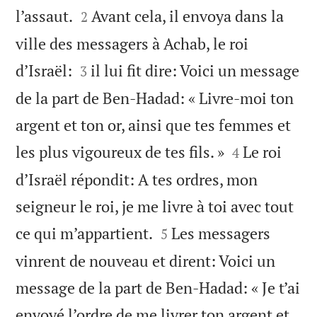


l’assaut.
Avant cela, il envoya dans la
2
ville des messagers à Achab, le roi


d’Israël:
il lui fit dire: Voici un message
3
de la part de Ben-Hadad: « Livre-moi ton
argent et ton or, ainsi que tes femmes et


les plus vigoureux de tes fils. »
Le roi
4
d’Israël répondit: A tes ordres, mon
seigneur le roi, je me livre à toi avec tout


ce qui m’appartient.
Les messagers
5
vinrent de nouveau et dirent: Voici un
message de la part de Ben-Hadad: « Je t’ai
envoyé l’ordre de me livrer ton argent et