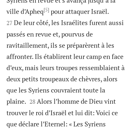
Syriens en revue et s’avança jusqu’à la
[5]


ville d’Apheq
pour attaquer Israël.
De leur côté, les Israélites furent aussi
27
passés en revue et, pourvus de
ravitaillement, ils se préparèrent à les
affronter. Ils établirent leur camp en face
d’eux, mais leurs troupes ressemblaient à
deux petits troupeaux de chèvres, alors
que les Syriens couvraient toute la


plaine.
Alors l’homme de Dieu vint
28
trouver le roi d’Israël et lui dit: Voici ce
que déclare l’Eternel: « Les Syriens