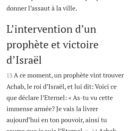

donner l’assaut à la ville.
L’intervention d’un
prophète et victoire
d’Israël


A ce moment, un prophète vint trouver
13
Achab, le roi d’Israël, et lui dit: Voici ce
que déclare l’Eternel: « As-tu vu cette
immense armée? Je vais la livrer
aujourd’hui en ton pouvoir, ainsi tu


sauras que je suis l’Eternel. »
Achab